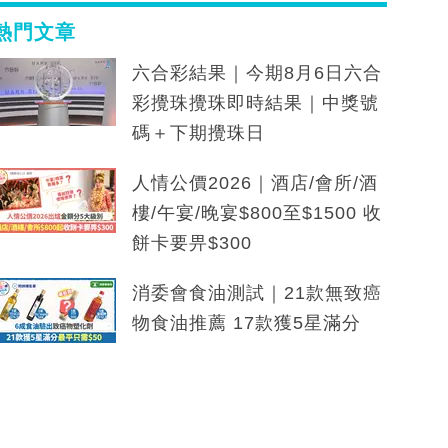
熱門文章
六合彩結果｜今期8月6日六合
彩攪珠攪珠即時結果｜中獎號
碼＋下期攪珠日
人情公價2026｜酒店/會所/酒
樓/午宴/晚宴$800至$1500 收
餅卡要畀$300
消委會食油測試｜21款無致癌
物食油推薦 17款獲5星滿分