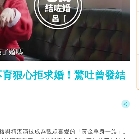
不育狠心拒求婚！驚吐曾發結
性格與精湛演技成為觀眾喜愛的「黃金單身一族」。