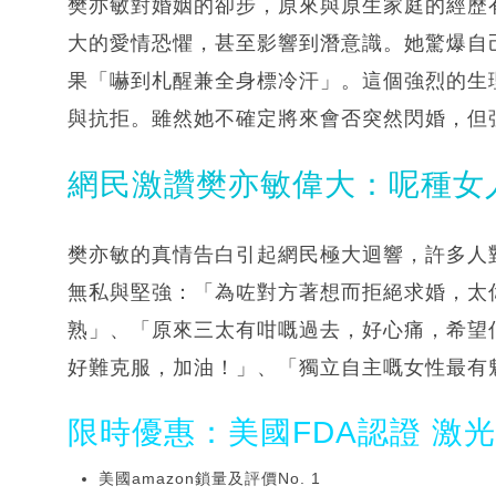
樊亦敏對婚姻的卻步，原來與原生家庭的經歷
大的愛情恐懼，甚至影響到潛意識。她驚爆自
果「嚇到札醒兼全身標冷汗」。這個強烈的生
與抗拒。雖然她不確定將來會否突然閃婚，但
網民激讚樊亦敏偉大：呢種女
樊亦敏的真情告白引起網民極大迴響，許多人
無私與堅強：「為咗對方著想而拒絕求婚，太
熟」、「原來三太有咁嘅過去，好心痛，希望
好難克服，加油！」、「獨立自主嘅女性最有
限時優惠：美國FDA認證 激
美國amazon鎖量及評價No. 1