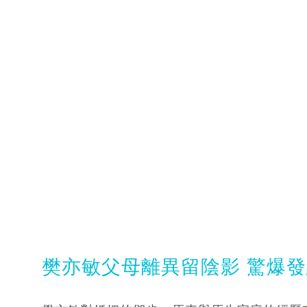
樊亦敏父母離異留陰影 驚爆