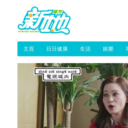
主頁
日日健康
生活
娛樂