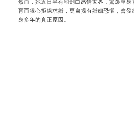
然而，她近日罕有地剖白感情世界，驚爆單身
育而狠心拒絕求婚，更自揭有婚姻恐懼，會發
身多年的真正原因。