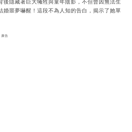
背後隱藏著巨大犧牲與童年陰影，不但曾因無法生
結婚噩夢嚇醒！這段不為人知的告白，揭示了她單
廣告