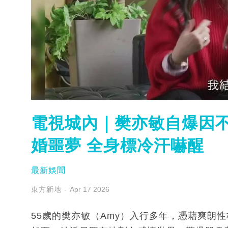
電視城內｜樊亦敏自爆因
婚噩夢 全身標冷汗嚇醒
最新娛聞
東方新地
Apr 17 2026
55歲的樊亦敏（Amy）入行多年，憑藉爽朗