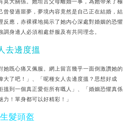
有莫大關係。她坦言父母離婚一事，為她帶來了極
己曾發過噩夢，夢境內容竟然是自己正在結婚，結
理反應，赤裸裸地揭示了她內心深處對婚姻的恐懼
強調身邊人必須相處舒服及有共同理念。
人去邊度搵
對她既心痛又佩服。網上留言幾乎一面倒激讚她的
偉大了吧！」、「呢種女人去邊度搵？思想好成
佢搵到一個真正愛佢所有嘅人」、「婚姻恐懼真係
魅力！單身都可以好精彩！」
光生髮頭盔