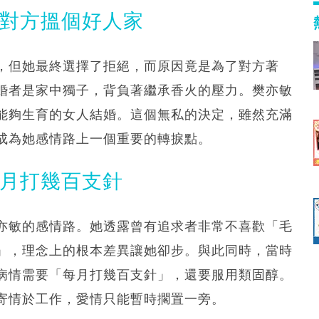
願對方搵個好人家
，但她最終選擇了拒絕，而原因竟是為了對方著
婚者是家中獨子，背負著繼承香火的壓力。樊亦敏
能夠生育的女人結婚。這個無私的決定，雖然充滿
成為她感情路上一個重要的轉捩點。
每月打幾百支針
亦敏的感情路。她透露曾有追求者非常不喜歡「毛
」，理念上的根本差異讓她卻步。與此同時，當時
病情需要「每月打幾百支針」，還要服用類固醇。
寄情於工作，愛情只能暫時擱置一旁。