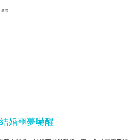
廣告
發結婚噩夢嚇醒