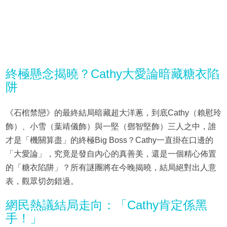
終極懸念揭曉？Cathy大愛論暗藏糖衣陷
阱
《石棺禁戀》的最終結局暗藏超大洋蔥，到底Cathy（賴慰玲
飾）、小雪（葉靖儀飾）與一堅（鄧智堅飾）三人之中，誰
才是「機關算盡」的終極Big Boss？Cathy一直掛在口邊的
「大愛論」，究竟是發自內心的真善美，還是一個精心佈置
的「糖衣陷阱」？所有謎團將在今晚揭曉，結局絕對出人意
表，觀眾切勿錯過。
網民熱議結局走向：「Cathy肯定係黑
手！」