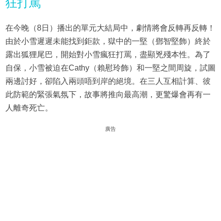
狂打罵
在今晚（8日）播出的單元大結局中，劇情將會反轉再反轉！
由於小雪遲遲未能找到鉅款，獄中的一堅（鄧智堅飾）終於
露出狐狸尾巴，開始對小雪瘋狂打罵，盡顯兇殘本性。為了
自保，小雪被迫在Cathy（賴慰玲飾）和一堅之間周旋，試圖
兩邊討好，卻陷入兩頭唔到岸的絕境。在三人互相計算、彼
此防範的緊張氣氛下，故事將推向最高潮，更驚爆會再有一
人離奇死亡。
廣告