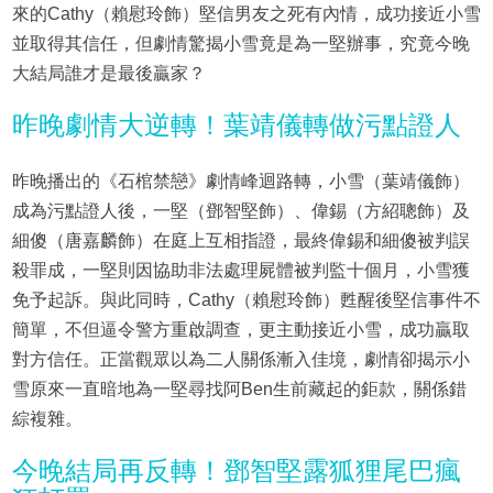
來的Cathy（賴慰玲飾）堅信男友之死有內情，成功接近小雪
並取得其信任，但劇情驚揭小雪竟是為一堅辦事，究竟今晚
大結局誰才是最後贏家？
昨晚劇情大逆轉！葉靖儀轉做污點證人
昨晚播出的《石棺禁戀》劇情峰迴路轉，小雪（葉靖儀飾）
成為污點證人後，一堅（鄧智堅飾）、偉錫（方紹聰飾）及
細傻（唐嘉麟飾）在庭上互相指證，最終偉錫和細傻被判誤
殺罪成，一堅則因協助非法處理屍體被判監十個月，小雪獲
免予起訴。與此同時，Cathy（賴慰玲飾）甦醒後堅信事件不
簡單，不但逼令警方重啟調查，更主動接近小雪，成功贏取
對方信任。正當觀眾以為二人關係漸入佳境，劇情卻揭示小
雪原來一直暗地為一堅尋找阿Ben生前藏起的鉅款，關係錯
綜複雜。
今晚結局再反轉！鄧智堅露狐狸尾巴瘋