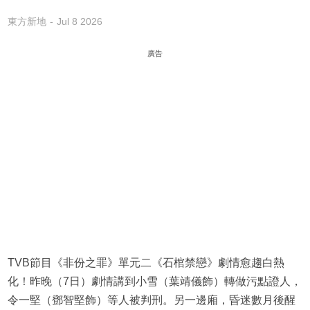
東方新地
Jul 8 2026
廣告
TVB節目《非份之罪》單元二《石棺禁戀》劇情愈趨白熱
化！昨晚（7日）劇情講到小雪（葉靖儀飾）轉做污點證人，
令一堅（鄧智堅飾）等人被判刑。另一邊廂，昏迷數月後醒