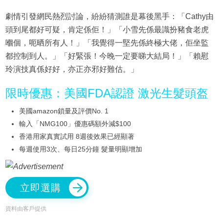
劇情引發網民熱烈討論，紛紛猜測誰是幕後黑手：「Cathy由
頭到尾都好可疑，肯定係佢！」「小雪先係最識扮豬食老虎
嗰個，呃晒所有人！」「我覺得一堅先係終極大佬，佢坐監
都控制到人。」「好緊張！今晚一定要睇大結局！」「賴慰
玲演技真係好好，亦正亦邪好難估。」
限時優惠：美國FDA認證 激光生髮頭盔
美國amazon鎖量及評價No. 1
輸入「NMG100」優惠碼額外減$100
香港用家真實試用 8週後效果已經顯著
每週使用3次、每日25分鐘 髮量明顯增加
立即選購
資料由客戶提供