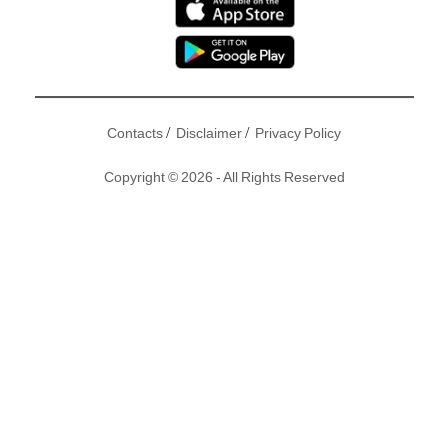
/
/
Contacts
Disclaimer
Privacy Policy
Copyright © 2026 - All Rights Reserved
吳綺莉
的19歲女兒卓林，出走加拿大接近一年，上年11月中突
然宣布同31歲網紅外籍女友Andi結 婚，找到她所謂的偉大愛
情，唔想被約束，但又唔生性做人，返港半個月就爆出拖欠賓
館二千多元租金被包租婆報警，要阿媽吳綺莉出手打救，卓林
更帶埋老婆返吳 綺莉大坑寓所暫住！不過住唔夠兩日，卓林再
次離家搬到旺角賓館，日前，兩人就拍拖遊街煲煙自拍，無所