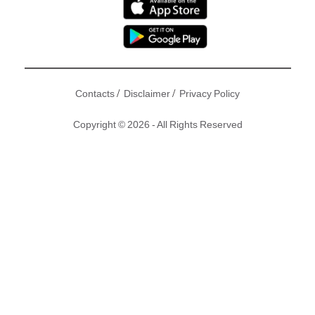
/
/
Contacts
Disclaimer
Privacy Policy
Copyright © 2026 - All Rights Reserved
男人的
身高
就是自尊，所以鞋墊的發明是很偉大。
韓國
不少公
司為了維持男明星的尊嚴，會在官方網站上身高的欄目中報大
或細數，可惜一出活動網民們也會討論他們身高！今次就為大
家
盤點
10個韓國男星真實身高，但多數也能用顏值補救。
撰文：Sammi、B |原文刊於：
GOtrip
| 圖片來源：
FANTAGIO、MBC、Produce 101、SBS、Youtube、