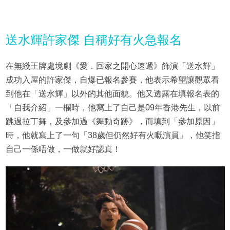
送水輝許家傑 自稱好有火急報名
在無綫王牌處境劇《愛．回家之開心速遞》飾演「送水輝」
成功入屋的許家傑，自爆已報名參賽，他表示希望讓觀眾看
到他在「送水輝」以外的其他面貌。他又透露在填報名表的
「自我介紹」一欄時，他寫上了自己是09年香港先生，以前
跳過拉丁舞，及參加過《舞動奇跡》，而填到「參加原因」
時，他就寫上了一句「38歲但仍然好有火嘅演員」，他笑指
自己一係唔做，一做就好認真！