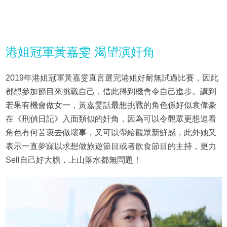
港姐冠軍黃嘉雯 渴望演奸角
2019年港姐冠軍黃嘉雯直言選完港姐好耐無試過比賽，因此
都想參加節目來挑戰自己，借此得到機會令自己進步。講到
若果有機會做女一，黃嘉雯話最想挑戰的角色係好似袁偉豪
在《刑偵日記》入面類似的奸角，因為可以令觀眾更想追看
角色有何苦衷去做壞事，又可以帶給觀眾新鮮感，此外她又
表示一直夢寐以求想做旅遊節目或者飲食節目的主持，更力
Sell自己好大膽，上山落水都無問題！