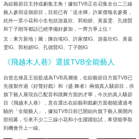
為綜藝節目主持或劇集主角！據知TVB正在召集全台二三線
藝人參與這個節目，目前已有「送水輝」許家傑報名參賽，
此外一眾小花和小生包括游嘉欣、郭柏妍、黃嘉雯、孔德賢
和丁子朗等都話已經準備好參加，一齊力爭上位！
文：東方新地｜圖：陳自瑤IG、許家傑IG、游嘉欣IG、黃嘉
雯IG、郭柏妍IG、孔德賢IG、丁子朗IG
《飛越木人巷》選拔TVB全能藝人
自曾志偉及王祖藍成為TVB高層後，在綜藝節目方面TVB已
先後製作過《好聲好戲》和《盛·舞者》兩個真人騷節目，供
旗下藝人展現自己配音和跳舞方面的才華，今次的真人騷節
目《飛越木人巷》，意在選出在綜藝和戲劇方面都能通過考
驗的「全能藝人」，據知TVB日前已開始向旗下藝人展開內
部招募，引來不少二三線小花和小生躍躍欲試，希望能爭取
到機會升上一線。