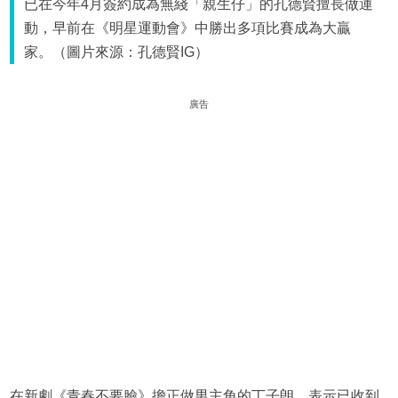
已在今年4月簽約成為無綫「親生仔」的孔德賢擅長做運
動，早前在《明星運動會》中勝出多項比賽成為大贏
家。（圖片來源：孔德賢IG）
廣告
在新劇《青春不要臉》擔正做男主角的丁子朗，表示已收到