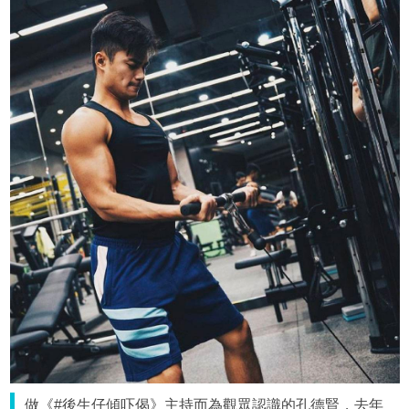
做《#後生仔傾吓偈》主持而為觀眾認識的孔德賢，去年