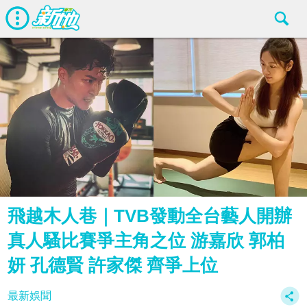
飛越木人巷｜TVB發動全台藝人開辦
真人騷比賽爭主角之位 游嘉欣 郭柏
妍 孔德賢 許家傑 齊爭上位
最新娛聞