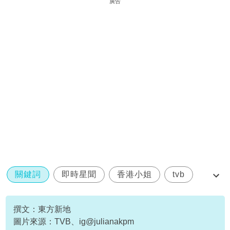
廣告
關鍵詞
即時星聞
香港小姐
tvb
社交恐懼症
撰文：東方新地
圖片來源：TVB、ig@julianakpm