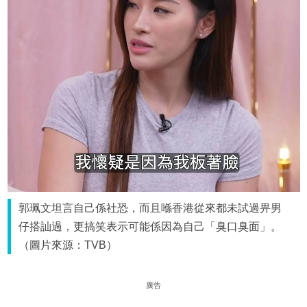
郭珮文坦言自己係社恐，而且喺香港從來都未試過畀男
仔搭訕過，更搞笑表示可能係因為自己「臭口臭面」。
（圖片來源：TVB）
廣告