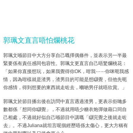
郭珮文直言唔怕爛桃花
郭珮文喺節目中大方分享自己嘅擇偶條件，並表示另一半最
緊要係有責任感同包容性。郭珮文更直言自己唔驚爛桃花：
「如果你直接想玩，如果我覺得你OK，咁我⋯⋯你咪呃我感
情，因為咁樣就是渣男，渣男目的可能是想瞓覺，但他先呃
你感情，得到想要的東西就走咗去，嗰啲男仔就唔欣賞。」
郭珮文於節目播出後在訪問中直言遇過渣男，更表示佢哋多
數都係「想同你瞓覺」，不過就用唔少糖衣炮彈做藉口同自
己相處，不過就好似自己喺節目中講嘅「瞓完覺之後就走咗
去」。不過Juliana就坦言呢個經歷唔係太傷心，更大方稱有