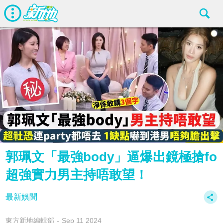
郭珮文「最強body」逼爆出鏡極搶fo
超強實力男主持唔敢望！
最新娛聞
東方新地編輯部
Sep 11 2024