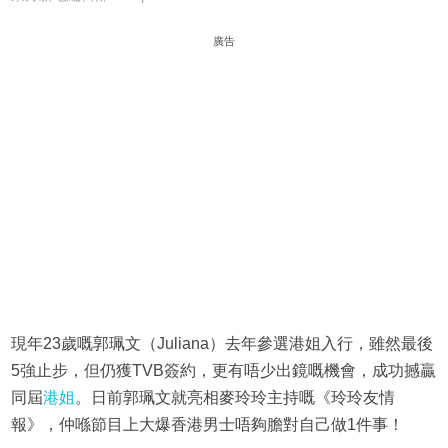
廣告
現年23歲嘅郭珮文（Juliana）去年參選港姐入行，雖然最後
5強止步，但仍獲TVB簽約，更有唔少出鏡嘅機會，成功撼贏
同屆
港姐
。日前郭珮文就亮相麥玲玲主持嘅《玲玲友情
報》，仲喺節目上大爆香港男士唔夠膽對自己做1件事！