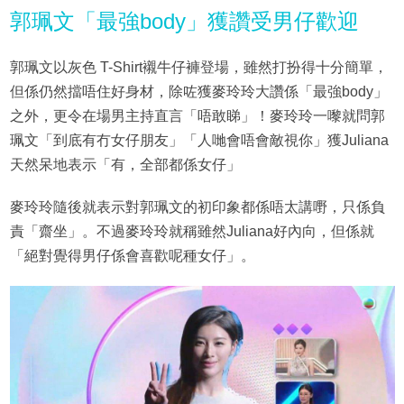
郭珮文「最強body」獲讚受男仔歡迎
郭珮文以灰色 T-Shirt襯牛仔褲登場，雖然打扮得十分簡單，
但係仍然擋唔住好身材，除咗獲麥玲玲大讚係「最強body」
之外，更令在場男主持直言「唔敢睇」！麥玲玲一嚟就問郭
珮文「到底有冇女仔朋友」「人哋會唔會敵視你」獲Juliana
天然呆地表示「有，全部都係女仔」
麥玲玲隨後就表示對郭珮文的初印象都係唔太講嘢，只係負
責「齋坐」。不過麥玲玲就稱雖然Juliana好內向，但係就
「絕對覺得男仔係會喜歡呢種女仔」。