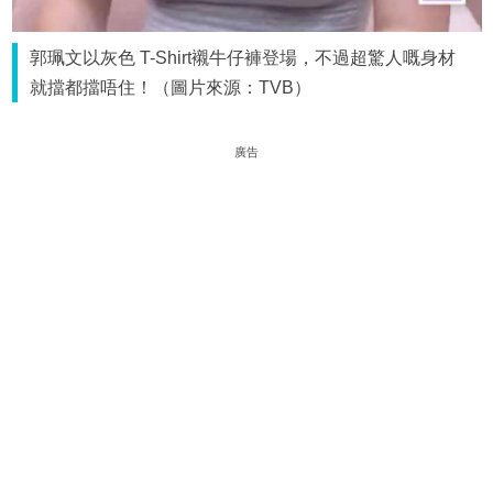
郭珮文以灰色 T-Shirt襯牛仔褲登場，不過超驚人嘅身材
就擋都擋唔住！（圖片來源：TVB）
廣告