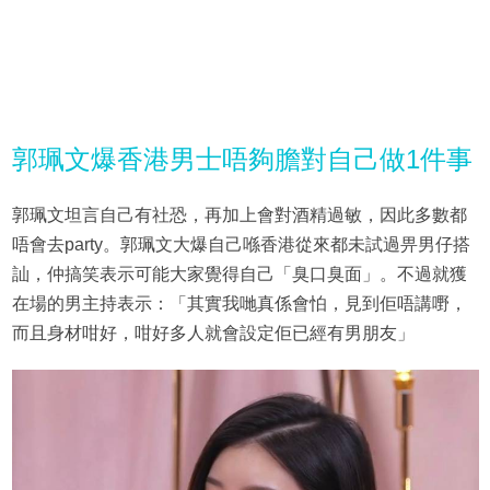
郭珮文爆香港男士唔夠膽對自己做1件事
郭珮文坦言自己有社恐，再加上會對酒精過敏，因此多數都
唔會去party。郭珮文大爆自己喺香港從來都未試過畀男仔搭
訕，仲搞笑表示可能大家覺得自己「臭口臭面」。不過就獲
在場的男主持表示：「其實我哋真係會怕，見到佢唔講嘢，
而且身材咁好，咁好多人就會設定佢已經有男朋友」