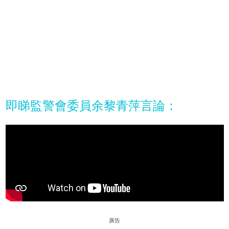
即睇監警會委員余黎青萍言論：
廣告