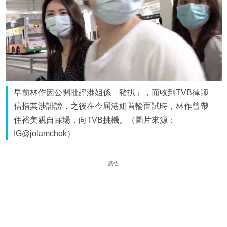
早前林作因公開批評港姐係「豬扒」，而收到TVB律師
信指其涉誹謗，之後在今屆港姐首輪面試時，林作曾帶
住裕美親自踩場，向TVB挑機。（圖片來源：
IG@jolamchok）
廣告