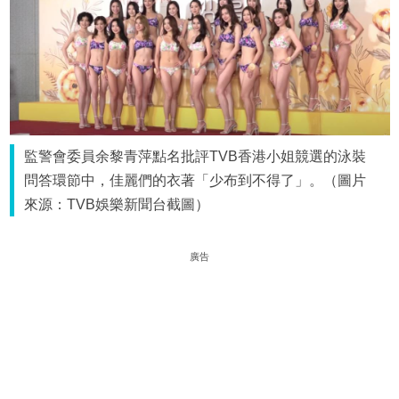
監警會委員余黎青萍點名批評TVB香港小姐競選的泳裝
問答環節中，佳麗們的衣著「少布到不得了」。（圖片
來源：TVB娛樂新聞台截圖）
廣告