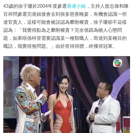
43歲的徐子珊於2004年度參選
香港小姐
，主持人曾志偉和陳
百祥問參選完港姐後會去到很多慈善晚宴，有機會認識一些
達官貴人，這樣可能會被誤認為攀附權貴，徐子珊卻不這樣
認為：「我覺得點為之攀附權貴？完全係因為啲人心態問
題，如果唔係特登需要認識某一種類嘅人，而達到某種目的
嘅話，我覺得無問題。」由於答得得體，終獲得冠軍。