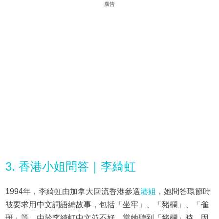
廣告
3. 香港小姐問答｜李綺虹
1994年，李綺虹由加拿大回流香港參選
港姐
，她問答環節時
被要求用中文詞語編故事，包括「坐牢」、「豬欄」、「雀
斑」等。由於李綺虹中文並不好，當她聽到「豬欄」時，因