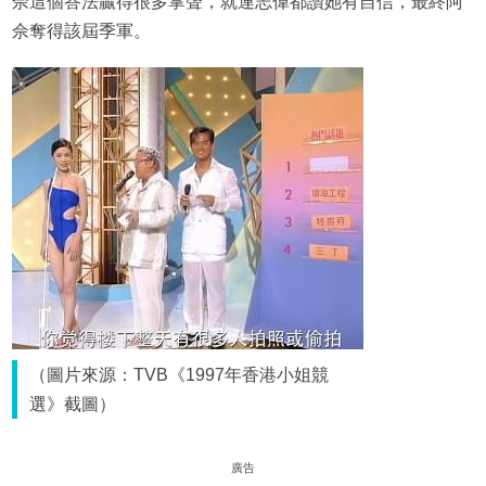
佘這個答法贏得很多掌聲，就連志偉都讚她有自信，最終阿
佘奪得該屆季軍。
（圖片來源：TVB《1997年香港小姐競
選》截圖）
廣告