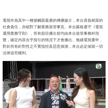
電視作為其中一種接觸面最廣的傳播媒介，本台肩負相當的
社會責任，亦絕對了解業務規管事宜。本台嚴格遵守《電視
通用業務守則》，所有節目播出前均由本台規管事務科預
覽，確定內容合乎指引的情况下才會播出。無綫電視重申，
對於所有針對性之不實指控及惡意揣測，本台必定保留一切
法律追究權利。