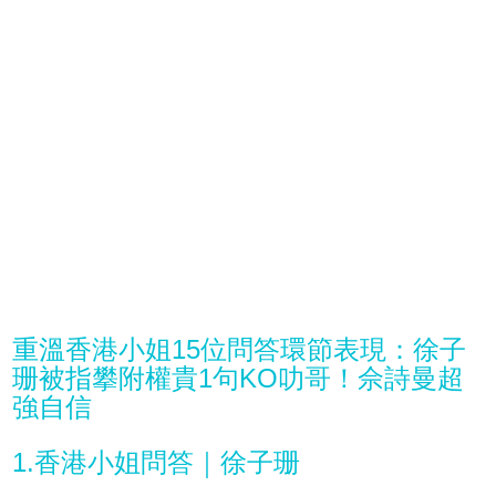
重溫香港小姐15位問答環節表現：徐子
珊被指攀附權貴1句KO叻哥！佘詩曼超
強自信
1.香港小姐問答｜徐子珊