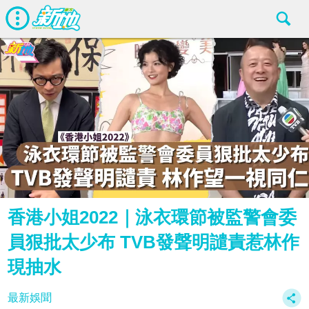
香港小姐2022｜泳衣環節被監警會委
員狠批太少布 TVB發聲明譴責惹林作
現抽水
最新娛聞