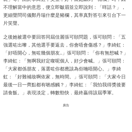
不理解當中的意思，便立即皺眉並立即說到：「咩話？」，
更細聲問司儀鄭丹瑞什麼是豬欄，其率真對答引來引台下一
片笑聲。
之後她被選中要回答同屆佳麗張可頤問題，張可頤問：「五
強選咗出嚟，其他選手要返去，你會唔會傷感？」李綺虹：
「好唔開心，無咗幾個朋友..」張可頤問：「你有無想喊？」
李綺虹：「無啊我好定㗎呢個人，好少會喊。」張可頤問：
「大家都係朋友，落選咗你都應該為佢哋唔開心。」李綺
虹：「好難補妝啊依家，無時間。」張可頤問：「大家今日
最後一日一齊點都有啲感觸？」李綺虹：「我怕我得獎後要
請食飯。」表現淡定，轉數勁快﹐最終贏得該屆季軍。
廣告