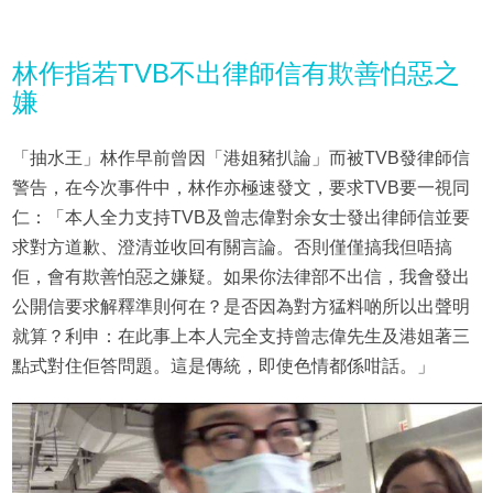
林作指若TVB不出律師信有欺善怕惡之
嫌
「抽水王」林作早前曾因「港姐豬扒論」而被TVB發律師信
警告，在今次事件中，林作亦極速發文，要求TVB要一視同
仁：「本人全力支持TVB及曾志偉對余女士發出律師信並要
求對方道歉、澄清並收回有關言論。否則僅僅搞我但唔搞
佢，會有欺善怕惡之嫌疑。如果你法律部不出信，我會發出
公開信要求解釋準則何在？是否因為對方猛料啲所以出聲明
就算？利申：在此事上本人完全支持曾志偉先生及港姐著三
點式對住佢答問題。這是傳統，即使色情都係咁話。」