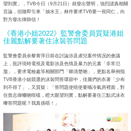
望到實」，TVB今日（9月21日）就發出聲明，強烈譴責相關
言論，但隨即引來「抽水王」林作要求TVB要一視同仁，向
對方發出律師信！
《香港小姐2022》監警會委員質疑港姐
佳麗點解要著住泳裝答問題
監警會委員余黎青萍日前在討論涉及虐兒案件情况的會議
上，批評現時電視及電影涉及色情及暴力的元素「非常氾
濫」，要求電檢處等相關部門「睇清楚啲」，更點名舉例指
TVB香港小姐競選的泳裝問答環節中，佳麗們的衣著「少布
到不得了」，又質疑：「答問題使唔使要喺冷氣房裡面，對
住曾志偉嗰啲咁樣，瞪大眼望到實，點解要著住三點式泳衣
嚟答問題呢？我真係唔！」