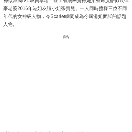
神似韓團IVE成員李瑞，甚至有網民覺得她某些角度酷似袁偉
豪老婆2016年港姐友誼小姐張寶兒。一人同時撞樣三位不同
年代的女神級人物，令Scarlet瞬間成為今屆港姐面試的話題
人物。
廣告