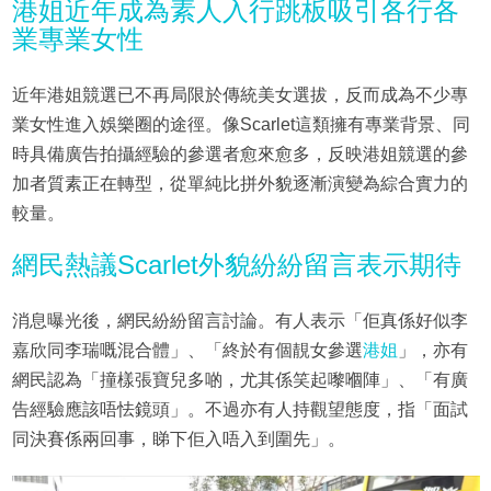
港姐近年成為素人入行跳板吸引各行各
業專業女性
近年港姐競選已不再局限於傳統美女選拔，反而成為不少專
業女性進入娛樂圈的途徑。像Scarlet這類擁有專業背景、同
時具備廣告拍攝經驗的參選者愈來愈多，反映港姐競選的參
加者質素正在轉型，從單純比拼外貌逐漸演變為綜合實力的
較量。
網民熱議Scarlet外貌紛紛留言表示期待
消息曝光後，網民紛紛留言討論。有人表示「佢真係好似李
嘉欣同李瑞嘅混合體」、「終於有個靚女參選
港姐
」，亦有
網民認為「撞樣張寶兒多啲，尤其係笑起嚟嗰陣」、「有廣
告經驗應該唔怯鏡頭」。不過亦有人持觀望態度，指「面試
同決賽係兩回事，睇下佢入唔入到圍先」。