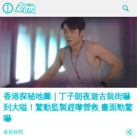
香港探秘地圖｜丁子朗夜遊古裝街嚇
到大嗌！驚動監製趕嚟營救 畫面勁驚
嚇
最新娛聞