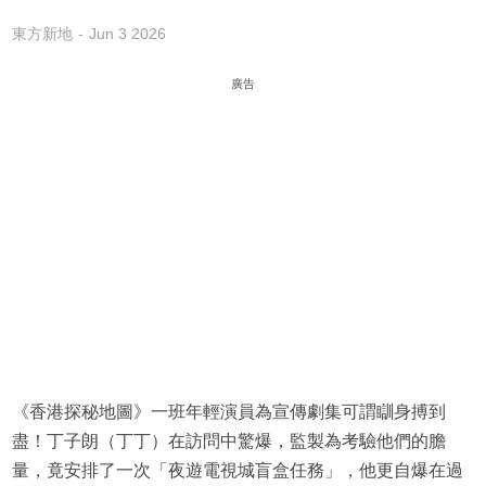
東方新地
Jun 3 2026
廣告
《香港探秘地圖》一班年輕演員為宣傳劇集可謂瞓身搏到
盡！丁子朗（丁丁）在訪問中驚爆，監製為考驗他們的膽
量，竟安排了一次「夜遊電視城盲盒任務」，他更自爆在過