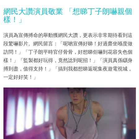
網民大讚演員敬業 「想睇丁子朗嚇親個
樣！」
演員為宣傳搏命的舉動獲網民大讚，更表示非常期待看到這
段驚嚇影片。網民留言：「呢啲宣傳好睇！好過齋坐喺度做
訪問！」「丁子朗平時官仔骨骨，好想睇佢嚇到花容失色個
樣！」「監製都好玩得，竟然諗到呢招！」「演員真係瞓身
搏到盡，值得支持！」「搞到我都想睇返呢集夜遊電視城，
一定好好笑！」