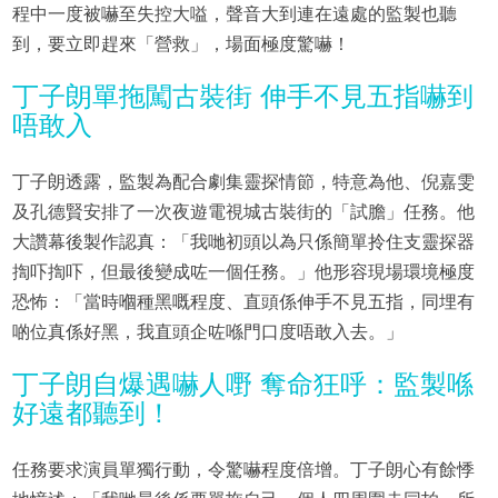
程中一度被嚇至失控大嗌，聲音大到連在遠處的監製也聽
到，要立即趕來「營救」，場面極度驚嚇！
丁子朗單拖闖古裝街 伸手不見五指嚇到
唔敢入
丁子朗透露，監製為配合劇集靈探情節，特意為他、倪嘉雯
及孔德賢安排了一次夜遊電視城古裝街的「試膽」任務。他
大讚幕後製作認真：「我哋初頭以為只係簡單拎住支靈探器
揈吓揈吓，但最後變成咗一個任務。」他形容現場環境極度
恐怖：「當時嗰種黑嘅程度、直頭係伸手不見五指，同埋有
啲位真係好黑，我直頭企咗喺門口度唔敢入去。」
丁子朗自爆遇嚇人嘢 奪命狂呼：監製喺
好遠都聽到！
任務要求演員單獨行動，令驚嚇程度倍增。丁子朗心有餘悸