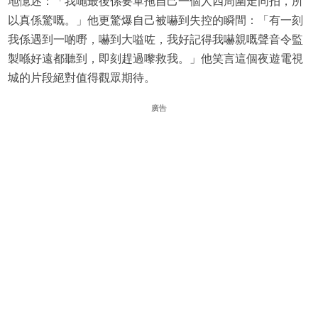
地憶述：「我哋最後係要單拖自己一個人四周圍走同拍，所
以真係驚嘅。」他更驚爆自己被嚇到失控的瞬間：「有一刻
我係遇到一啲嘢，嚇到大嗌咗，我好記得我嚇親嘅聲音令監
製喺好遠都聽到，即刻趕過嚟救我。」他笑言這個夜遊電視
城的片段絕對值得觀眾期待。
廣告