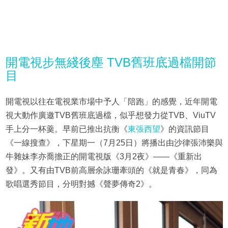
開電視步無綫後塵 TVB舊班底過檔開節
目
開電視以往在電視業市場中予人「陪跑」的感覺，近年開電
視大動作廣邀TVB舊班底過檔，似乎想發力從TVB、ViuTV
手上分一杯羹。早前已推出抗衡《
東張西望
》的資訊節目
《一線搜查》，下星期一（7月25日）將播出由沙律張沛樂與
牛雜妹李亦喬擔正的開電視版《3月2夜》——《重新出
發》。又有由TVB前高層余詠珊牽頭的《就是青春》，同為
歌唱選秀節目，分明對撼《聲夢傳奇2》。