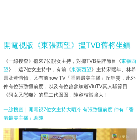
開電視版《東張西望》搵TVB舊將坐鎮
《一線搜查》搵來7位靚女主持，對撼TVB皇牌節目《
東張西
望
》，這7位女主持中，有前《
東張西望
》主持宋熙年、林希
靈及黃愷怡，又有前now TV「香港最美主播」丘靜雯，此外
仲有位張致恒前度，以及有位曾參加過ViuTV真人騷節目
《阿女又戀嚟》的星二代囡囡，陣容相當強大！
一線搜查｜開電視7位女主持大晒冷 有張致恒前度 仲有「香
港最美主播」助陣