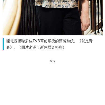
開電視搵嚟多位TVB幕前幕後的舊將坐鎮。《就是青
春》。（圖片來源：新傳媒資料庫）
廣告