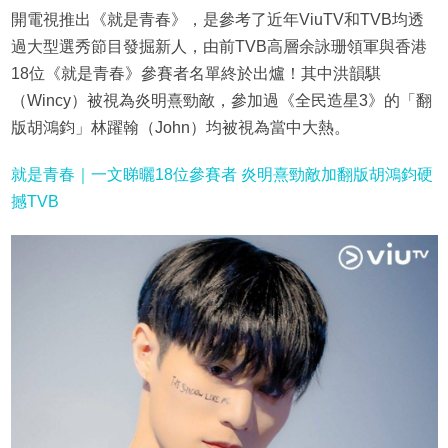
開電視推出《就是青春》，是參考了近年ViuTV和TVB均透
過大型選秀節目發掘新人，由前TVB高層余詠珊領軍與香港
18位《就是青春》參賽者名單終於出爐！其中洪韻騏
（Wincy）被視為炎明熹勁敵，參加過《全民造星3》的「翻
版胡鴻鈞」林躍翰（John）均被視為當中大熱。
就是青春｜一文睇曬18位參賽者 炎明熹勁敵加翻版胡鴻鈞硬
撼TVB