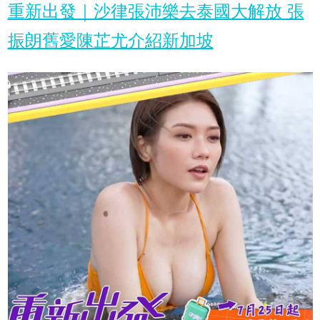
重新出發｜沙律張沛樂去泰國大解放 張
振朗舊愛陳芷尤介紹新加坡