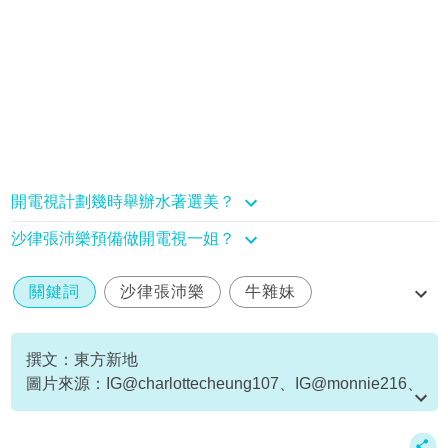
開電視計劃幾時舉辦水著選美？
沙律張沛樂預備做開電視一姐？
關鍵詞
沙律張沛樂
牛雜妹
李亦喬
香港開電視
撰文：東方新地
圖片來源：IG@charlottecheung107、IG@monnie216、
新傳媒資料庫、《東張西望》截圖