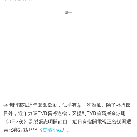
廣告
香港開電視近年蠢蠢欲動，似乎有意一洗頹風。除了外購節
目外，近年力吸TVB舊將過檔，又搵到TVB前高層余詠珊、
《3日2夜》監製張志明開節目，近日有指開電視正密謀開選
美比賽對撼TVB《
香港小姐
》。