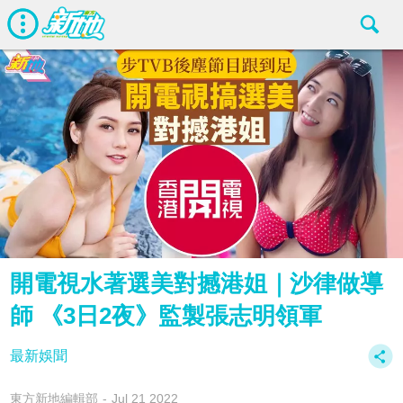
開電視水著選美對撼港姐｜沙律做導
師 《3日2夜》監製張志明領軍
最新娛聞
東方新地編輯部
Jul 21 2022