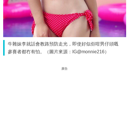
牛雜妹李就話會教路預防走光，即使好似佢咁男仔頭嘅
參賽者都冇有怕。（圖片來源：IG@monnie216）
廣告