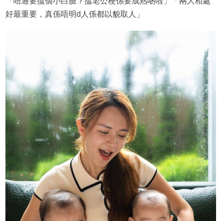
「唔通要搵個小白臉？搵老公梗係要成熟啲啦」「兩人相處
好最重要，真係唔明d人係都以貌取人」