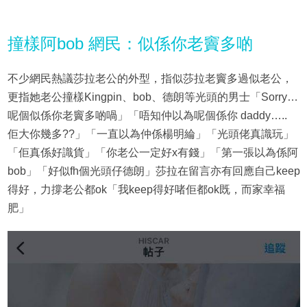
撞樣阿bob 網民：似係你老竇多啲
不少網民熱議莎拉老公的外型，指似莎拉老竇多過似老公，
更指她老公撞樣Kingpin、bob、德朗等光頭的男士「Sorry…
呢個似係你老竇多啲喎」「唔知仲以為呢個係你 daddy…..
佢大你幾多??」「一直以為仲係楊明綸」「光頭佬真識玩」
「佢真係好識貨」「你老公一定好x有錢」「第一張以為係阿
bob」「好似fh個光頭仔德朗」莎拉在留言亦有回應自己keep
得好，力撐老公都ok「我keep得好啫佢都ok既，而家幸福
肥」