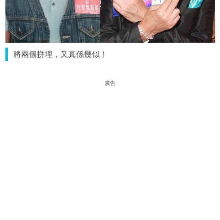
將兩個拼埋，又真係幾似﹗
廣告