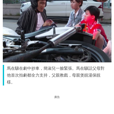
馬在驤在劇中抄車，簡淑兒一臉緊張。馬在驤話父母對
他首次拍劇都全力支持，父親教戲，母親煲靚湯保靚
樣。
廣告