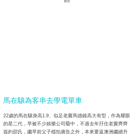
廣告
馬在驤為客串去學電單車
22歲的馬在驤身高1.9、似足老竇馬德鐘高大有型，作為耀眼
的星二代，早被不少娛樂公司𥄫中，不過去年孖住老竇齊齊
簽約邵氏，繼早前父子檔拍廣告之外，本來要返澳洲繼續升