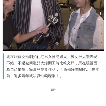
馬在驤首次拍劇拍住宅男女神簡淑兒，獲女神大讚表現
不錯，不過被簡淑兒大爆開工時比較文靜，馬在驤話因
為自己怕醜，簡淑兒即笑住話：「我都好怕醜㗎…..幾年
前﹗過多幾年就唔識怕醜㗎喇﹗」
廣告