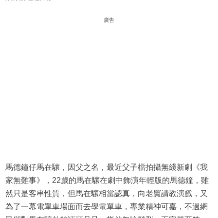
廣告
馬德鐘仔馬在驤，因父之名，最近父子檔拍攝無綫新劇《我
家無難事》，22歲的馬在驤在劇中飾演年輕版的馬德鐘，雖
然只是客串性質，但馬在驤相當認真，向老竇請教演戲，又
為了一幕電單車場面而去學電單車，專業精神可嘉，不過網