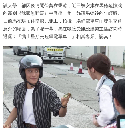
讀大學，卻因疫情關係留在香港，近日被安排在馬德鐘擔演
的新劇《我家無難事》中客串一角，飾演馬德鐘的年輕版。
日前馬在驤拍住簡淑兒開工，拍攝一場騎電單車而發生交通
意外的場面，為了呢一幕，馬在驤接受無綫娛樂主播訪問時
透露：「我上星期去咗學電單車﹗」相當專業、認真﹗