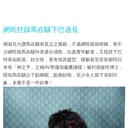
網民狂踩馬在驤下巴過長
簡淑兒大讚馬在驤有其父之風範，不過網民唔係咁睇，有不
少網民指馬在驤外表過分成熟，比真實年齡老，又指其下巴
特長似鞋底、好古怪，更有指其髮型、樣貌甚至笑容都同日
本有「神之手」之稱AV男優加藤鷹撞樣﹗被封港版性博士，
唔知馬在驤父子點睇呢，點都好啦，至少令人留下深刻印
象，未嘗不是一件好事﹗