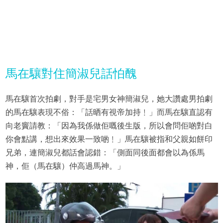
馬在驤對住簡淑兒話怕醜
馬在驤首次拍劇，對手是宅男女神簡淑兒，她大讚處男拍劇
的馬在驤表現不俗：「話晒有視帝加持﹗」而馬在驤直認有
向老竇請教：「因為我係做佢嘅後生版，所以會問佢啲對白
你會點講，想出來效果一致啲﹗」馬在驤被指和父親如餅印
兄弟，連簡淑兒都話會認錯：「側面同後面都會以為係馬
神，佢（馬在驤）仲高過馬神。」