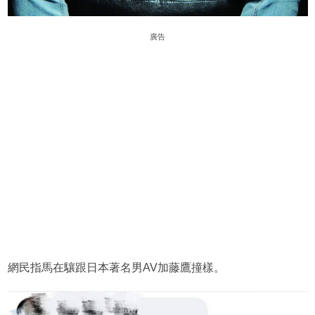
廣告
網民指馬在驤跟日本著名男AV加藤鷹撞樣。