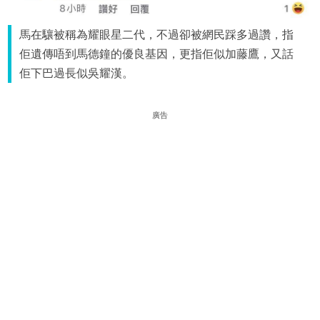
馬在驤被稱為耀眼星二代，不過卻被網民踩多過讚，指
佢遺傳唔到馬德鐘的優良基因，更指佢似加藤鷹，又話
佢下巴過長似吳耀漢。
廣告