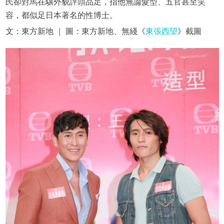
民卻對馬在驤外貌評頭品足，指他無論髮型、五官甚至笑
容，都似足日本著名的性博士。
文：東方新地 ｜ 圖：東方新地、無綫《
東張西望
》截圖