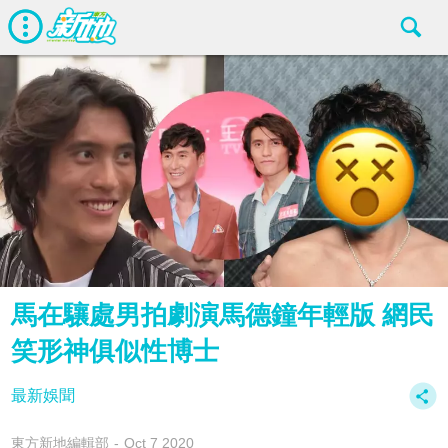
馬在驤處男拍劇演馬德鐘年輕版 網民
笑形神俱似性博士
最新娛聞
東方新地編輯部
Oct 7 2020