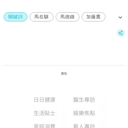
關鍵詞
馬在驤
馬德鐘
加藤鷹
我家無難事
廣告