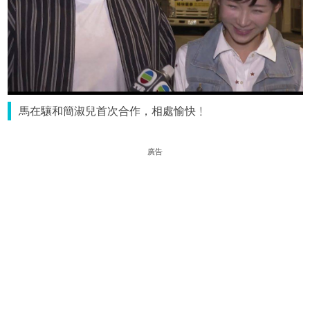
馬在驤和簡淑兒首次合作，相處愉快﹗
廣告