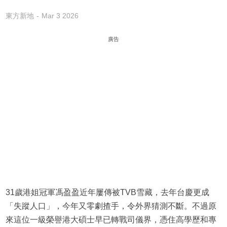
東方新地
Mar 3 2026
廣告
31歲港姐冠軍馮盈盈近年屢傳被TVB雪藏，去年台慶更成
「失蹤人口」，今年又零劇揸手，令外界猜測不斷。不過原
來這位一級榮譽港大碩士早已轉戰司儀界，憑住高學歷和專