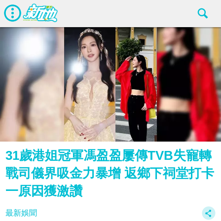
31歲港姐冠軍馮盈盈屢傳TVB失寵轉
戰司儀界吸金力暴增 返鄉下祠堂打卡
一原因獲激讚
最新娛聞