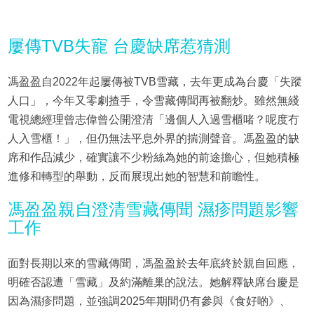
屢傳TVB失寵 台慶缺席惹猜測
馮盈盈自2022年起屢傳被TVB雪藏，去年更成為台慶「失蹤
人口」，今年又零劇揸手，令雪藏傳聞再被翻炒。雖然無綫
電視總經理曾志偉曾公開澄清「邊個人入過雪櫃啫？呢度冇
人入雪櫃！」，但仍無法平息外界的揣測聲音。馮盈盈的缺
席和作品減少，確實讓不少粉絲為她的前途擔心，但她積極
進修和轉型的舉動，反而展現出她的智慧和前瞻性。
馮盈盈親自澄清雪藏傳聞 濕疹問題影響
工作
面對長期以來的雪藏傳聞，馮盈盈於去年底終於親自回應，
明確否認遭「雪藏」及約滿離巢的說法。她解釋缺席台慶是
因為濕疹問題，並強調2025年期間仍有參與《食好啲》、