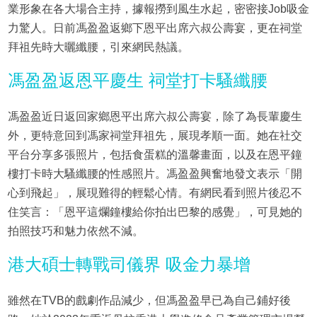
業形象在各大場合主持，據報撈到風生水起，密密接Job吸金
力驚人。日前馮盈盈返鄉下恩平出席六叔公壽宴，更在祠堂
拜祖先時大曬纖腰，引來網民熱議。
馮盈盈返恩平慶生 祠堂打卡騷纖腰
馮盈盈近日返回家鄉恩平出席六叔公壽宴，除了為長輩慶生
外，更特意回到馮家祠堂拜祖先，展現孝順一面。她在社交
平台分享多張照片，包括食蛋糕的溫馨畫面，以及在恩平鐘
樓打卡時大騷纖腰的性感照片。馮盈盈興奮地發文表示「開
心到飛起」，展現難得的輕鬆心情。有網民看到照片後忍不
住笑言：「恩平這爛鐘樓給你拍出巴黎的感覺」，可見她的
拍照技巧和魅力依然不減。
港大碩士轉戰司儀界 吸金力暴增
雖然在TVB的戲劇作品減少，但馮盈盈早已為自己鋪好後