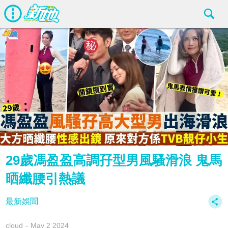
29歲馮盈盈高調孖型男風騷滑浪 鬼馬
晒纖腰引熱議
最新娛聞
cloud
May 2 2024