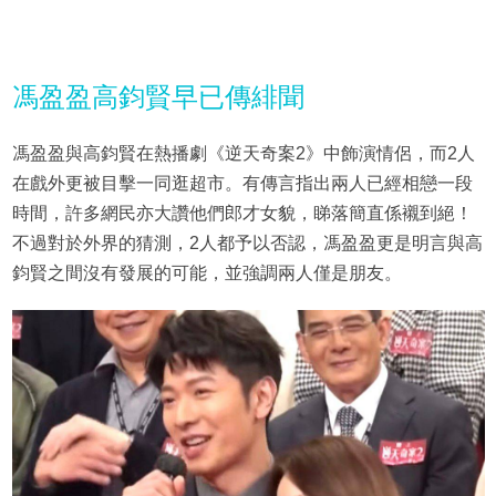
馮盈盈高鈞賢早已傳緋聞
馮盈盈與高鈞賢在熱播劇《逆天奇案2》中飾演情侶，而2人
在戲外更被目擊一同逛超市。有傳言指出兩人已經相戀一段
時間，許多網民亦大讚他們郎才女貌，睇落簡直係襯到絕！
不過對於外界的猜測，2人都予以否認，馮盈盈更是明言與高
鈞賢之間沒有發展的可能，並強調兩人僅是朋友。