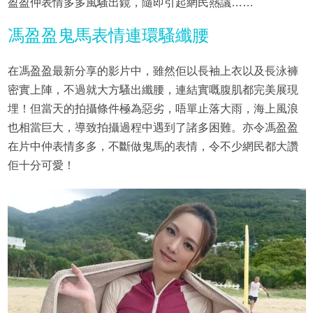
盈盈仲表情多多風騷出鏡，隨即引起網民熱議……
馮盈盈鬼馬表情連環騷纖腰
在馮盈盈最新分享的影片中，雖然佢以長袖上衣以及長泳褲
密實上陣，不過就大方騷出纖腰，連結實嘅腹肌都完美展現
埋！但當天的拍攝條件極為惡劣，唔單止落大雨，海上風浪
也相當巨大，導致拍攝過程中遇到了諸多困難。亦令馮盈盈
在片中仲表情多多，不斷做鬼馬的表情，令不少網民都大讚
佢十分可愛！