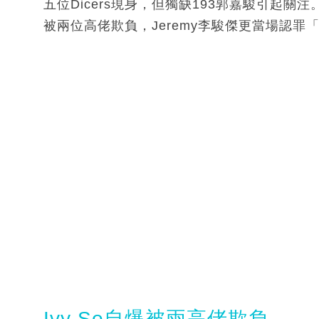
五位Dicers現身，但獨缺193郭嘉駿引起關
被兩位高佬欺負，Jeremy李駿傑更當場認
Ivy So自爆被兩高佬欺負