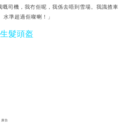
係，佢係我嘅司機，我冇佢呢，我係去唔到雪場。我識揸車
）水準超過佢㗎喇！」
光生髮頭盔
廣告