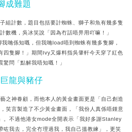
腳成難題
男子組計數，題目包括要計蜘蛛、獅子和魚有幾多隻
用計數機，吳冰笑說「因為冇話唔畀用吖嘛！」
冇腳我哋係知嘅，但我哋load唔到蜘蛛有幾多隻腳，
有四隻腳！」期間Ivy又爆料指吳肇軒今天穿了紅色
on震驚問「點解我唔知嘅！」
機巨龍與豬仔
獲綜藝之神眷顧，而他本人的黃金畫面更是「自己創造
滑雪，笑言製造了不少黃金畫面，「我份人真係唔鍾意
不過他港女mode全開表示「我好多謝Stanley
帶咗我去，完全冇理過我，我自己搵教練」，更笑