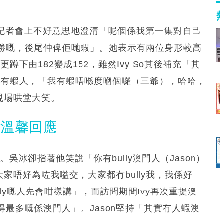
她在記者會上不好意思地澄清「呢個係我第一集對自己
勝嘅，後尾仲俾佢哋蝦」。她表示有兩位身形較高
蹲下由182變成152，雖然Ivy So其後補充「其
直認有蝦人，「我有蝦唔喺度嗰個囉（三爺），哈哈，
起現場哄堂大笑。
on溫馨回應
吳冰卻指著他笑說「你有bully澳門人（Jason）
大家唔好為咗我嗌交，大家都冇bully我，我係好
ully嘅人先會咁樣講」，而訪問期間Ivy再次重提澳
最多嘅係澳門人」。Jason堅持「其實冇人蝦澳