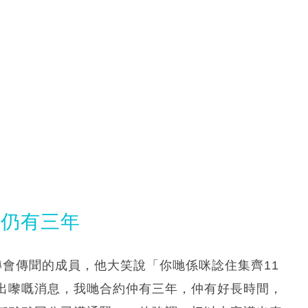
約仍有三年
姜濤轉會傳聞的成員，他大笑說「你哋係咪諗住集齊11
出嚟嘅消息，我哋合約仲有三年，仲有好長時間，