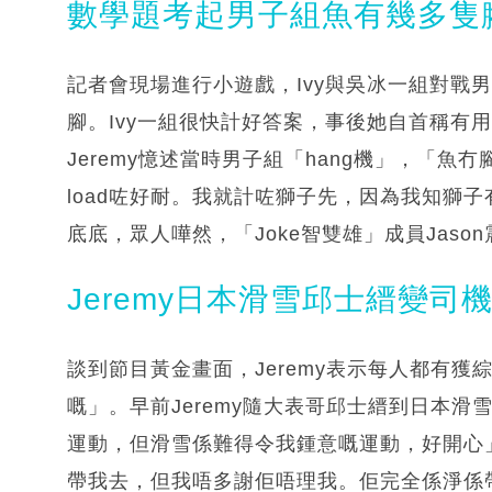
數學題考起男子組魚有幾多隻
記者會現場進行小遊戲，Ivy與吳冰一組對戰
腳。Ivy一組很快計好答案，事後她自首稱有
Jeremy憶述當時男子組「hang機」，「魚
load咗好耐。我就計咗獅子先，因為我知獅子
底底，眾人嘩然，「Joke智雙雄」成員Jas
Jeremy日本滑雪邱士縉變司
談到節目黃金畫面，Jeremy表示每人都有
嘅」。早前Jeremy隨大表哥邱士縉到日本
運動，但滑雪係難得令我鍾意嘅運動，好開心」。
帶我去，但我唔多謝佢唔理我。佢完全係淨係