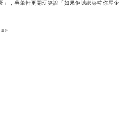
嘅」，吳肇軒更開玩笑說「如果佢哋綁架咗你屋企
廣告