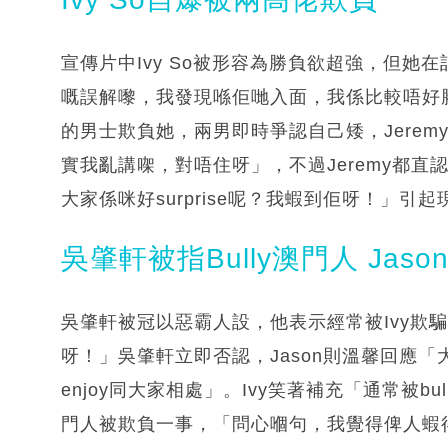
宣傳片中Ivy So被形容為勝負欲超強，但
嘅誤解嚟，我發現喺佢哋入面，我係比較唔好
的男士欺負她，兩男即時爭認自己矮，Jeremy更
實我亂講㗎，對唔住呀」，不過Jeremy都
大家係咪好surprise呢？我蝦到佢呀！」引
吳肇軒被指Bully澳門人 Jas
吳肇軒被冠以惡霸人設，他表示經常被Ivy欺騙。
呀！」吳肇軒立即否認，Jason則溫馨回應「
enjoy同大家相處」。Ivy笑著補充「通常被b
門人被欺負一事，「問心嗰句，我覺得俾人蝦得