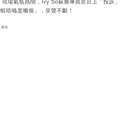
注。現場氣氛熱鬧，Ivy So蘇雅琳就在台上「投訴」
罪「蝦唔喺度嗰個」，笑聲不斷！
廣告