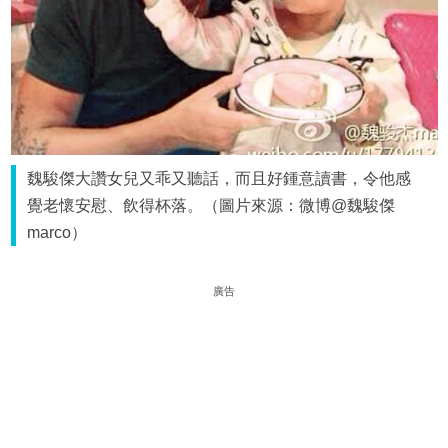
魏駿傑大讚女兒又乖又聽話，而且好鍾意讀書，令他感
覺老懷安慰、飲得杯落。（圖片來源：微博@魏駿傑
marco）
廣告