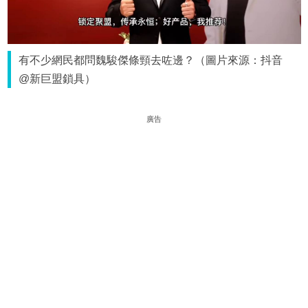
有不少網民都問魏駿傑條頸去咗邊？（圖片來源：抖音
@新巨盟鎖具）
廣告