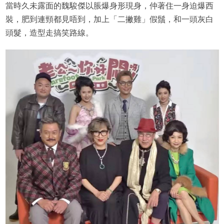
當時久未露面的魏駿傑以脹爆身形現身，仲著住一身迫爆西
裝，肥到連頸都見唔到，加上「二撇雞」假鬚，和一頭灰白
頭髮，造型走搞笑路線。