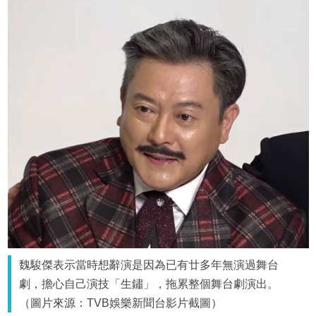
魏駿傑表示當時想辭演是因為已有廿多年無演過舞台
劇，擔心自己演技「生鏽」，拖累整個舞台劇演出。
（圖片來源：TVB娛樂新聞台影片截圖）