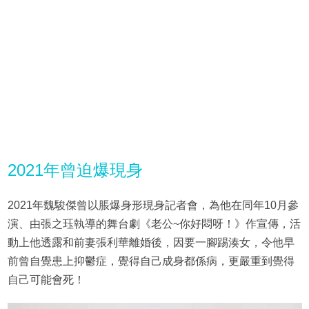
2021年曾迫爆現身
2021年魏駿傑曾以脹爆身形現身記者會，為他在同年10月參
演、由張之珏執導的舞台劇《老公~你好悶呀！》作宣傳，活
動上他透露和前妻張利華離婚後，因要一腳踢湊女，令他早
前曾自覺患上抑鬱症，覺得自己成身都係病，更嚴重到覺得
自己可能會死！