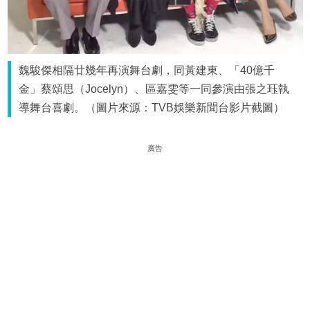
魏駿傑相隔廿幾年再演舞台劇，同黃建東、「40億千
金」蔡頌思（Jocelyn）、區嘉雯等一同參演由張之珏執
導舞台喜劇。（圖片來源：TVB娛樂新聞台影片截圖）
廣告