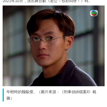
2021年10月，演出舞台劇《老公 – 你好悶呀！》時。
年輕時的魏駿傑。（圖片來源：《刑事偵緝檔案II》截
圖）