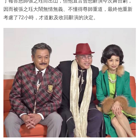
了報答恩師張之珏而出山，但他直言曾想辭演今次舞台劇，
因而被張之珏大鬧無情無義、不懂得尊師重道，最終他重新
考慮了72小時，才道歉及收回辭演的決定。