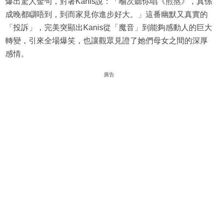
爆出驚人金句，對著Kanis說：「嗰次聽你唱《煎熬》，真係
成晚都瞓唔到，到而家見你進步好大。」這番幽默又真實的
「投訴」，完美突顯出Kanis從「魔音」到能夠感動人的巨大
轉變，引來全場爆笑，也讓觀眾見證了她們母女之間的深厚
感情。
廣告