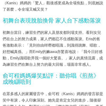
（Kanis）媽媽的「驚人」觀後感更成為全場焦點，到底她說
了甚麼，令全場又喊又笑？
初舞台表現脫胎換骨 家人台下感動落淚
初舞台當日，練習生們的家人及朋友都到場支持。看到女兒
們在台上的努力成果，家人們都忍不住感動落淚。Eris的爸
爸激動表示：「見到你由咩嘢都唔識，到識得跳舞、唱歌，
好想喊真係。」而Emily的嫲awa亦驚喜地說：「我今日好感
動，Emily識唱歌畀我一個好大驚喜。」家人的真情流露，成
為練習生們在舞台上努力的最大回報，場面非常感人。
俞可程媽媽爆笑點評：聽你唱《煎熬》
成晚瞓唔到
在眾多感人的家屬發言中，俞可程（Kanis）媽媽的發言卻是
笑中有淚，令人印象深刻。她先是肯定女兒的進步，隨後卻