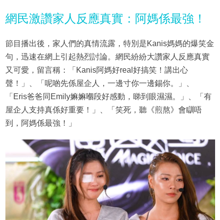
網民激讚家人反應真實：阿媽係最強！
節目播出後，家人們的真情流露，特別是Kanis媽媽的爆笑金
句，迅速在網上引起熱烈討論。網民紛紛大讚家人反應真實
又可愛，留言稱：「Kanis阿媽好real好搞笑！講出心
聲！」、「呢啲先係屋企人，一邊寸你一邊錫你。」、
「Eris爸爸同Emily嫲嫲嗰段好感動，睇到眼濕濕。」、「有
屋企人支持真係好重要！」、「笑死，聽《煎熬》會瞓唔
到，阿媽係最強！」