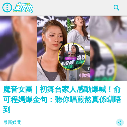
魔音女團｜初舞台家人感動爆喊！俞
可程媽爆金句：聽你唱煎熬真係瞓唔
到
最新娛聞