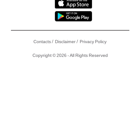
/
/
Contacts
Disclaimer
Privacy Policy
Copyright © 2026 - All Rights Reserved
TVB週末最新遊戲節目《娛樂大家》由汪明荃、森美、蘇永康
及余德丞擔任主持，而最新一集就以「
香港小姐
」為主題，更
邀請10A港姐麥明詩（Louisa）做嘉賓，點知期間Louisa被郭
子豪問到前度林作嘅持久力時，Louisa即咁樣回應！
撰文：東方新地｜圖片：電視截圖