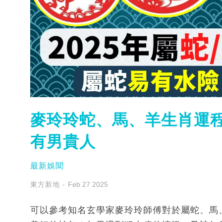
麥玲玲蛇、馬、羊生肖運
有男貴人
最新娛聞
東方新地
Feb 27 2025
可以參考知名玄學家麥玲玲師傅對於屬蛇、馬