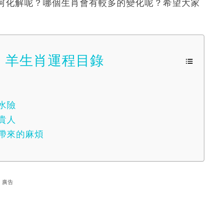
何化解呢？哪個生肖會有較多的變化呢？希望大家
、羊生肖運程目錄
水險
貴人
性帶來的麻煩
廣告