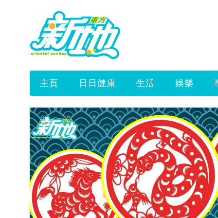
主頁
日日健康
生活
娛樂