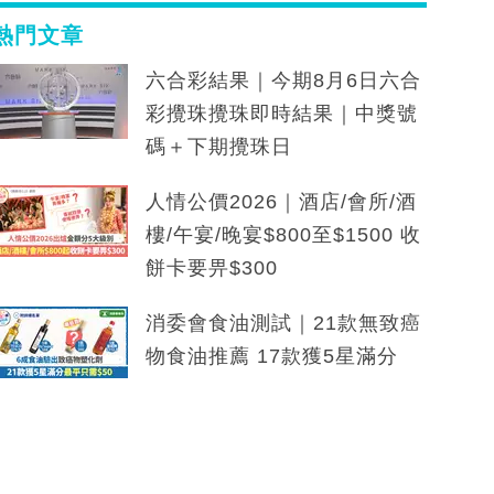
熱門文章
六合彩結果｜今期8月6日六合
彩攪珠攪珠即時結果｜中獎號
碼＋下期攪珠日
人情公價2026｜酒店/會所/酒
樓/午宴/晚宴$800至$1500 收
餅卡要畀$300
消委會食油測試｜21款無致癌
物食油推薦 17款獲5星滿分