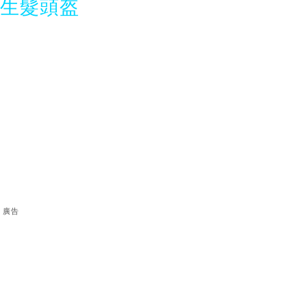
光生髮頭盔
廣告