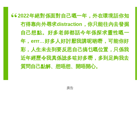
2022年絕對係面對自己嘅一年，外在環境話你知
冇得靠向外尋求distraction，你只能往內去發掘
自己想點。好多老師都話今年係探求靈性嘅一
年，errr…好多人好討厭我講呢啲嘢，可能你好
彩，人生未去到要反思自己搞乜嘅位置，只係我
近年經歷令我真係諗多咗好多嘢，多到足夠我去
質問自己點解、想唔想、開唔開心。
廣告