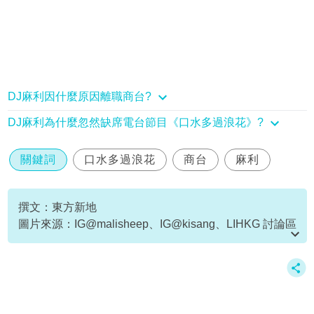
DJ麻利因什麼原因離職商台?
DJ麻利為什麼忽然缺席電台節目《口水多過浪花》?
關鍵詞
口水多過浪花
商台
麻利
撰文：東方新地
圖片來源：IG@malisheep、IG@kisang、LIHKG 討論區
截圖