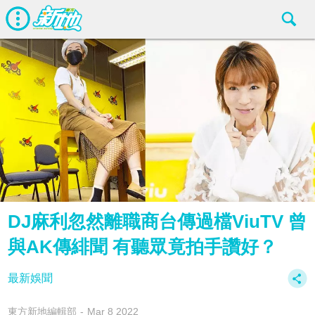
DJ麻利忽然離職商台傳過檔ViuTV 曾
與AK傳緋聞 有聽眾竟拍手讚好？
最新娛聞
東方新地編輯部
Mar 8 2022