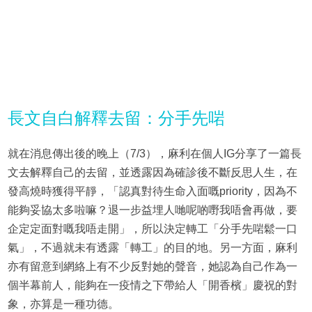
長文自白解釋去留：分手先啱
就在消息傳出後的晚上（7/3），麻利在個人IG分享了一篇長
文去解釋自己的去留，並透露因為確診後不斷反思人生，在
發高燒時獲得平靜，「認真對待生命入面嘅priority，因為不
能夠妥協太多啦嘛？退一步益埋人哋呢啲嘢我唔會再做，要
企定定面對嘅我唔走開」，所以決定轉工「分手先啱鬆一口
氣」，不過就未有透露「轉工」的目的地。另一方面，麻利
亦有留意到網絡上有不少反對她的聲音，她認為自己作為一
個半幕前人，能夠在一疫情之下帶給人「開香檳」慶祝的對
象，亦算是一種功德。