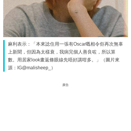
麻利表示：「本來諗住用一張有Oscar嘅相令佢再次無辜
上新聞，但因為太樣衰，我病完個人善良咗，所以算
數。用居家look畫返條眼線先唔好講咁多。」（圖片來
源：IG@malisheep_）
廣告