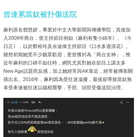
曾連累當奴被扑傷送院
麻利原名鄧慧妍，畢業於中文大學新聞與傳播學院，其後加
入2009年商台，曾主持節目例如《麻利有隻小綿羊》、《今
日正》，以於鄭裕玲及余迪偉主持節目《口水多過浪花》。
雖然初期她受不少聽眾歡迎，更曾獲封為「商台女神」，惟
近年麻利的口碑不如往時，網民尤其對她在節目上講太多
New Age話題而反感，加上她經常與AK靠近，經常被傳靠關
係出名。2016年，麻利因為受狂迷滋擾，最後卻導致當奴無
辜受牽連被狂迷以鐵棍襲擊，手部、頭部受傷送院治理。