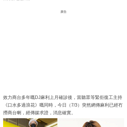
廣告
效力商台多年嘅DJ麻利上月確診後，當聽眾等緊佢復工主持
《口水多過浪花》嘅同時，今日（7/3）突然網傳麻利已經冇
撈商台喇，經傳媒求證，消息確實。