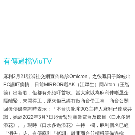
有傳過檔ViuTV
麻利2月21號喺社交網宣佈確診Omicron，之後嘅日子除咗出
PO講吓病情，日前MIRROR嘅AK（江𤒹生）同Alton（王智
德）出新歌，佢都有介紹吓首歌。當大家以為麻利仲喺屋企
隔離緊，未開得工，原來佢已經冇做商台份工喇，商台公關
回覆傳媒查詢時表示：「本台與叱咤903主持人麻利已達成共
識，她於2022年3月7日起會暫別商業電台及節目《口水多過
浪花》。」現時《口水多過浪花》主持一欄，麻利個名已經
「消失」咗。有傳麻利「低調」離開商台並樍極等備過檔