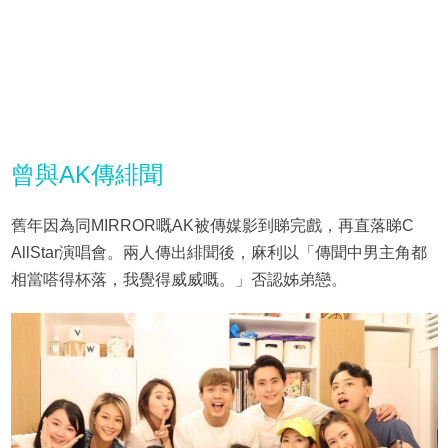
曾與AK傳緋聞
舊年因為同MIRROR嘅AK被傳媒影到睇完戲，再直落睇C
AllStar演唱會。兩人傳出緋聞後，麻利以「傳聞中男主角都
相當嗒得杯落，我覺得威威嘅。」否認姊弟戀。