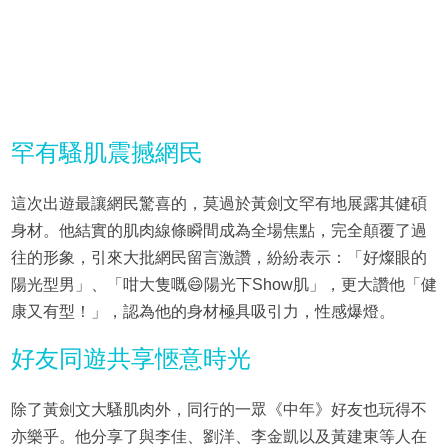
罕有騷肌震撼網民
這次出遊最讓網民驚喜的，莫過於黃劍文罕有地展露其健碩
身材。他結實的肌肉線條瞬間成為全場焦點，完全顛覆了過
往的形象，引來大批網民留言激讚，紛紛表示：「好燦眼的
陽光型男」、「咁大隻嘅😄陽光下Show肌」，更大讚他「健
康又有型！」，認為他的身材極具吸引力，性感爆燈。
好友同遊共享愜意時光
除了黃劍文大騷肌肉外，同行的一眾《中年》好友也玩得不
亦樂乎。他分享了與李佳、劉洋、李金凱以及黃建東等人在