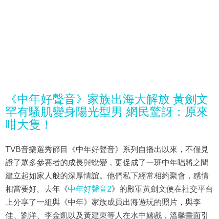
《中年好聲音》家族出海大解放 黃劍文
罕有騷肌變身陽光型男 網民驚訝：原來
咁大隻！
TVB音樂選秀節目《中年好聲音》系列自播出以來，不僅見
證了眾多參賽者的成長與蛻變，更促成了一班中年唱將之間
建立起如家人般的深厚情誼。他們私下經常相約聚會，感情
相當要好。去年《
中年好聲音2
》的殿軍黃劍文便在社交平台
上分享了一組與《中年》家族成員出海遊玩的照片，與李
佳、劉洋、李金凱以及黃建東等人在水中嬉戲，溫馨畫面引