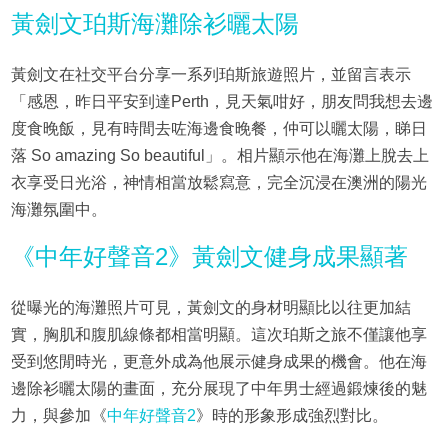
黃劍文珀斯海灘除衫曬太陽
黃劍文在社交平台分享一系列珀斯旅遊照片，並留言表示
「感恩，昨日平安到達Perth，見天氣咁好，朋友問我想去邊
度食晚飯，見有時間去咗海邊食晚餐，仲可以曬太陽，睇日
落 So amazing So beautiful」。相片顯示他在海灘上脫去上
衣享受日光浴，神情相當放鬆寫意，完全沉浸在澳洲的陽光
海灘氛圍中。
《中年好聲音2》黃劍文健身成果顯著
從曝光的海灘照片可見，黃劍文的身材明顯比以往更加結
實，胸肌和腹肌線條都相當明顯。這次珀斯之旅不僅讓他享
受到悠閒時光，更意外成為他展示健身成果的機會。他在海
邊除衫曬太陽的畫面，充分展現了中年男士經過鍛煉後的魅
力，與參加《
中年好聲音2
》時的形象形成強烈對比。