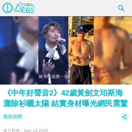
《中年好聲音2》42歲黃劍文珀斯海
灘除衫曬太陽 結實身材曝光網民震驚
最新娛聞
東方新地
Mar 19 2026