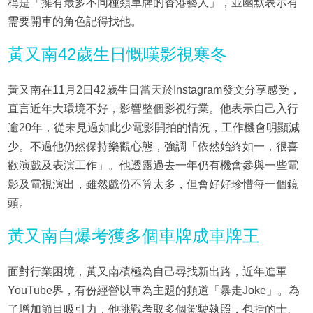
稱是「擁有最多不同種類車牌的香港藝人」，並幽默表示有
需要開車的角色記得找他。
黃又南42歲生日慨嘆影視寒冬
黃又南在11月2日42歲生日當天於Instagram發文分享感受，
直言近年大環境不好，影響整個影視行業。他表示自己入行
逾20年，從未見過如此少電影開拍的情況，工作機會明顯減
少。不過他仍然保持樂觀心態，強調「依然始終如一，很喜
歡演戲及表演工作」。他透露過去一年仍有機會參與一些電
影及電視演出，雖然戲份不算太多，但會好好珍惜每一個鏡
頭。
黃又南自爆考獲多個車牌成車牌王
面對行業困境，黃又南積極為自己尋找新出路，近年進軍
YouTube界，有份經營以車為主題的頻道「暴走Joke」。為
了增加節目吸引力，他挑戰考取多個駕駛執照，包括的士、