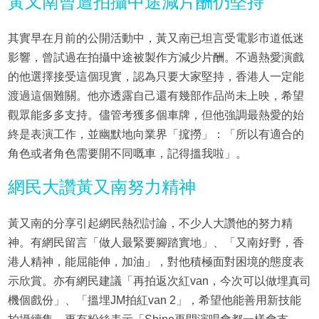
黃又南曾遭拍攝中途減片酬仍堅持
其實早在月前的公開活動中，黃又南已坦言受電影市道低迷
影響，曾試過在拍攝中途被製作方減少片酬。不過熱愛演戲
的他選擇接受這個現實，認為只要大家堅持，香港人一定能
渡過這個難關。他亦透露自己還有幾部作品尚未上映，希望
觀眾能多多支持。儘管考獲多個車牌，但他強調最熱愛的始
終是表演工作，並幽默地向業界「搲撈」：「所以有適合的
角色或者角色需要開不同嘅車，記得搵我啦」。
網民大讚黃又南努力精神
黃又南的分享引起網民熱烈討論，不少人大讚他的努力精
神。有網民留言「做人最緊要腳踏實地」、「又南好野，香
港人精神，能屈能伸，加油」，對他積極面對困境的態度表
示欣賞。亦有網民建議「再拍返次紅van，今次可以做埋真司
機個戲份」、「搵埋JM拍紅van 2」，希望他能善用新技能