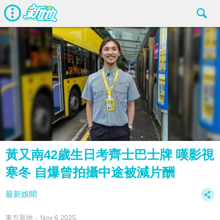
黃又南42歲生日考齊士巴士牌 嘆影視
寒冬 自爆曾拍攝中途被減片酬
最新娛聞
東方新地
Nov 6 2025