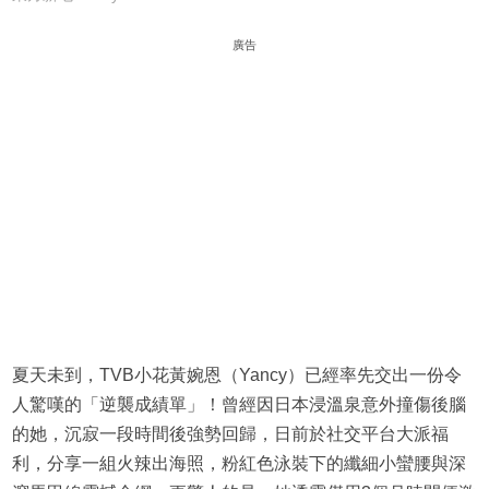
廣告
夏天未到，TVB小花黃婉恩（Yancy）已經率先交出一份令
人驚嘆的「逆襲成績單」！曾經因日本浸溫泉意外撞傷後腦
的她，沉寂一段時間後強勢回歸，日前於社交平台大派福
利，分享一組火辣出海照，粉紅色泳裝下的纖細小蠻腰與深