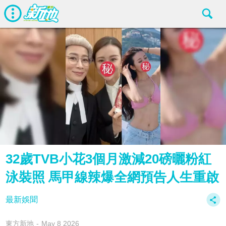
32歲TVB小花3個月激減20磅曬粉紅
泳裝照 馬甲線辣爆全網預告人生重啟
最新娛聞
東方新地
May 8 2026