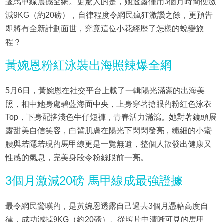
邃馬甲線震撼全網。更驚人的是，她透露僅用3個月時間便激
減9KG（約20磅），自律程度令網民瘋狂激讚之餘，更預告
即將有全新計劃面世，究竟這位小花經歷了怎樣的蛻變旅
程？
黃婉恩粉紅泳裝出海照辣爆全網
5月6日，黃婉恩在社交平台上載了一輯陽光滿滿的出海美
照，相中她身處碧藍海面中央，上身穿著搶眼的粉紅色泳衣
Top，下身配搭淺色牛仔短褲，青春活力滿瀉。她對著鏡頭展
露甜美自信笑容，白皙肌膚在陽光下閃閃發亮，纖細的小蠻
腰與若隱若現的馬甲線更是一覽無遺，整個人散發出健康又
性感的氣息，完美身段令粉絲眼前一亮。
3個月激減20磅 馬甲線成最強證據
最令網民驚嘆的，是黃婉恩透露自己過去3個月憑藉高度自
律，成功減掉9KG（約20磅）。從照片中清晰可見的馬甲