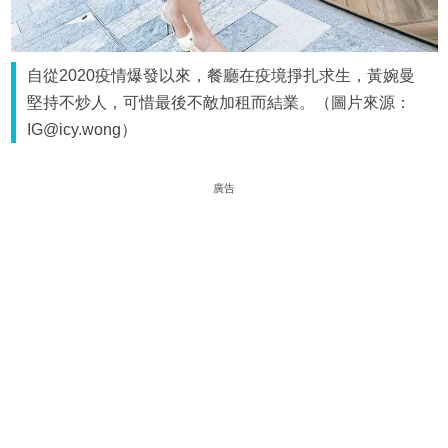
自從2020疫情爆發以來，餐廳在疫境掙扎求生，黃婉曼
堅持不炒人，可惜最後不敵加租而結業。（圖片來源：
IG@icy.wong）
廣告