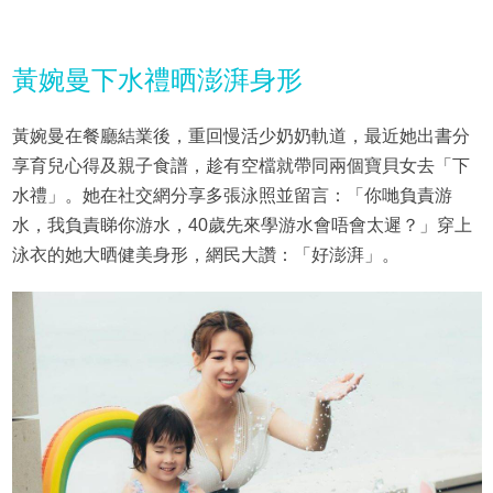
黃婉曼下水禮晒澎湃身形
黃婉曼在餐廳結業後，重回慢活少奶奶軌道，最近她出書分
享育兒心得及親子食譜，趁有空檔就帶同兩個寶貝女去「下
水禮」。她在社交網分享多張泳照並留言：「你哋負責游
水，我負責睇你游水，40歲先來學游水會唔會太遲？」穿上
泳衣的她大晒健美身形，網民大讚：「好澎湃」。