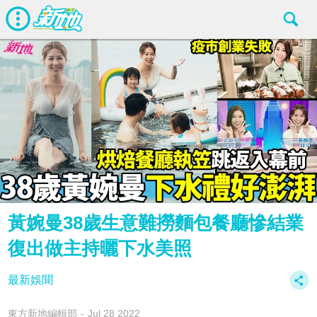
黃婉曼38歲生意難撈麵包餐廳慘結業
復出做主持曬下水美照
最新娛聞
東方新地編輯部
Jul 28 2022