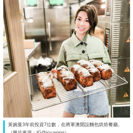
黃婉曼3年前投資7位數，在將軍澳開設麵包烘焙餐廳。
（圖片來源：IG@icy.wong）