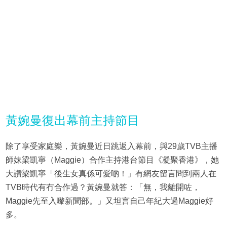
黃婉曼復出幕前主持節目
除了享受家庭樂，黃婉曼近日跳返入幕前，與29歲TVB主播
師妹梁凱寧（Maggie）合作主持港台節目《凝聚香港》，她
大讚梁凱寧「後生女真係可愛啲！」有網友留言問到兩人在
TVB時代有冇合作過？黃婉曼就答：「無，我離開咗，
Maggie先至入嚟新聞部。」又坦言自己年紀大過Maggie好
多。