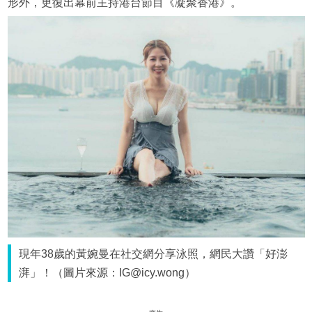
形外，更復出幕前主持港台節目《凝聚香港》。
現年38歲的黃婉曼在社交網分享泳照，網民大讚「好澎
湃」！（圖片來源：IG@icy.wong）