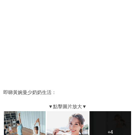
即睇黃婉曼少奶奶生活：
+4
+4