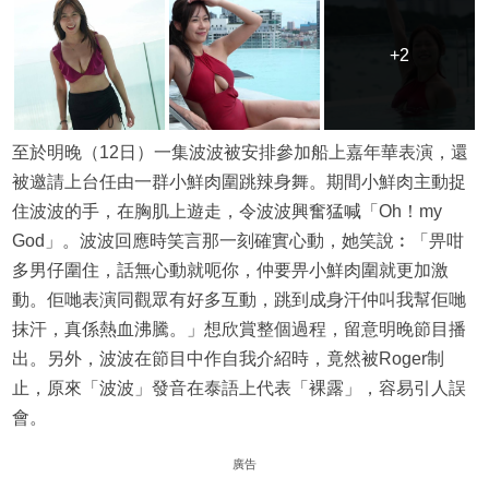
+2
+2
至於明晚（12日）一集波波被安排參加船上嘉年華表演，還
被邀請上台任由一群小鮮肉圍跳辣身舞。期間小鮮肉主動捉
住波波的手，在胸肌上遊走，令波波興奮猛喊「Oh！my
God」。波波回應時笑言那一刻確實心動，她笑說︰「畀咁
多男仔圍住，話無心動就呃你，仲要畀小鮮肉圍就更加激
動。佢哋表演同觀眾有好多互動，跳到成身汗仲叫我幫佢哋
抹汗，真係熱血沸騰。」想欣賞整個過程，留意明晚節目播
出。另外，波波在節目中作自我介紹時，竟然被Roger制
止，原來「波波」發音在泰語上代表「裸露」，容易引人誤
會。
廣告