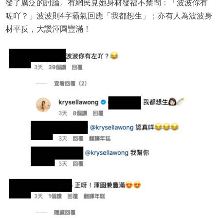
發了廣泛的討論。有網民見她身材發福不禁問：「波波你有
咗吖？」波波則4字霸氣回應「我都想生」；亦有人為波波身
材平反，大讚渾圓豐滿！