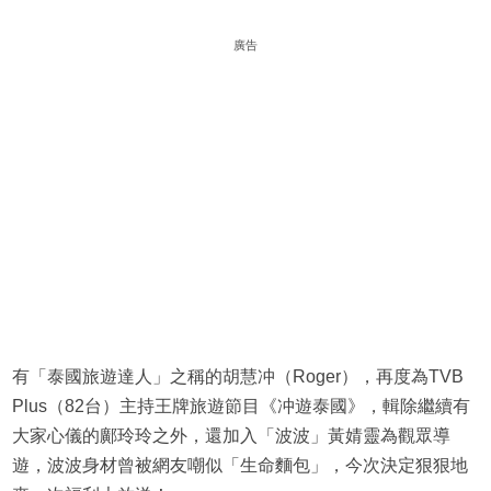
廣告
有「泰國旅遊達人」之稱的胡慧冲（Roger），再度為TVB
Plus（82台）主持王牌旅遊節目《冲遊泰國》，輯除繼續有
大家心儀的鄺玲玲之外，還加入「波波」黃婧靈為觀眾導
遊，波波身材曾被網友嘲似「生命麵包」，今次決定狠狠地