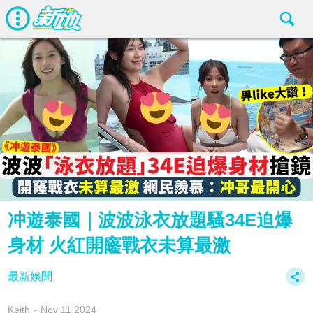
冲遊泰國｜波波泳衣放題騷34E迫爆
身材 火紅開窿戰衣未算最激
最新娛聞
Keith
Nov 11 2024