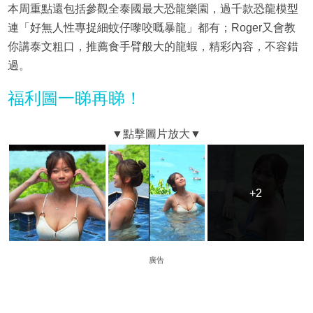
本周重點還包括參觀全泰國最大恐龍樂園，過千款恐龍模型
連「好無人性專捉細蚊仔嚟咬嘅暴龍」都有；Roger又會教
你講泰文粗口，推薦食手臂般大的龍蝦，精彩內容，不容錯
過。
福利圖一睇再睇！
+2
+2
廣告