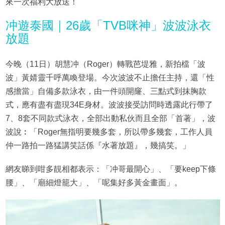
來一次福利大放送！
冲遊泰國｜26歲「TVB咪神」波波泳衣
放題
今晚（11日）胡慧冲（Roger）轉戰芭堤雅，新拍檔「波
波」黃婧靈千呼萬喚登場。今次波波不止擔任主持，還「性
感擔當」自備多款泳衣，由一件頭開窿、三點式到抹胸款
式，應有盡有盡現34E身材。波波接受訪問時透露此行帶了
7、8套不同款式泳衣，全部出動私伙而且全部「首著」，波
波說︰「Roger無指明要幾多套，所以帶多幾套，工作人員
仲一路拍一路猛講笑話係『水著放題』，幾搞笑。」
網友睇到咁多靚相都表示：「冲哥最開心」、「要keep下條
腰」、「廟細燈籠大」、「呢集好多黃金畫面」。