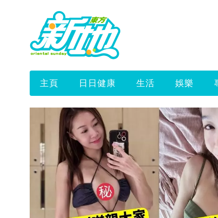
主頁
日日健康
生活
娛樂