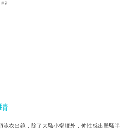
廣告
吸睛
頭泳衣出鏡，除了大騷小蠻腰外，仲性感出擊騷半