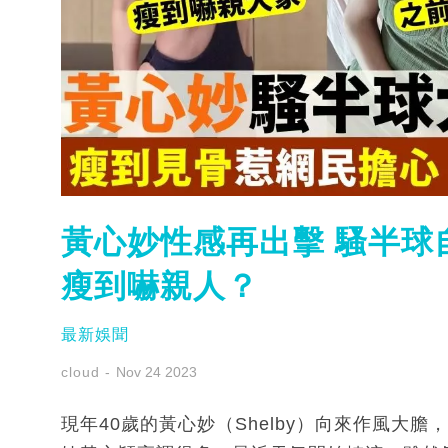
黃心妙性感再出擊 騷半球
瘦到嚇親人？
最新娛聞
cloud
Nov 24 2023
現年40歲的黃心妙（Shelby）向來作風大