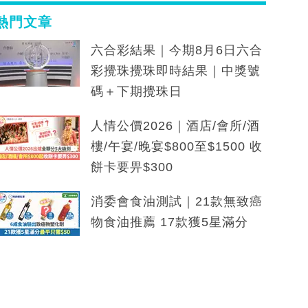
熱門文章
六合彩結果｜今期8月6日六合
彩攪珠攪珠即時結果｜中獎號
碼＋下期攪珠日
人情公價2026｜酒店/會所/酒
樓/午宴/晚宴$800至$1500 收
餅卡要畀$300
消委會食油測試｜21款無致癌
物食油推薦 17款獲5星滿分