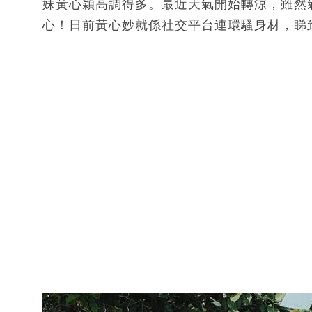
妹黃心穎高調得多。最近天氣開始轉涼，雖然
心！日前黃心妙就係社交平台連環騷身材，睇