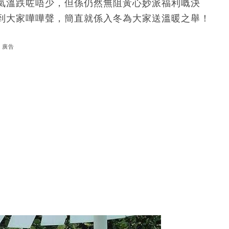
氣溫跌咗唔少，但係仍然無阻黃心妙派福利嘅決
到大家嘩嘩聲，簡直就係入冬為大家送溫暖之舉！
廣告