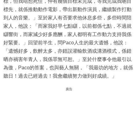
標，但我唔想死住，仲有幾個目標未完成，等我完成我啲目
標先，就係推動動作電影，帶出新動作演員，繼續製作打動
到人的音樂。」至於家人有否要求他休息多些，多些時間陪
家人，他說：「而家我好早七點瞓，以前都係七點，不過就
瞓響街，而家減少好多應酬，家人都明有工作動力支持我係
好緊要。」回望前半生，問Paco人生的最大遺憾，他說：
「遺憾好多，飲醉太多，亦錯誤灌輸飲酒或溝酒模式，係錯
晒亦禍害年青人，我係罪無可恕。」至於什麼事令他最引以
為傲，Paco的答案，也與藝人無關，「我最叻的地方，就係
聽日！過去已經過去！我會繼續努力做到好成績。」​
廣告