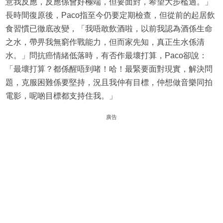
意我反應，反應係會好極端，但要面對，希望大步檻過。」
長時間復原後，Paco指至今仍要定期檢查，但從前的起居飲
食習慣已徹底改變，「我唔敢飲酒啦，以前我認為酒係生命
之水，帶畀我無窮作戰能力，但而家先知，真正生水係清
水。」問抗癌情緒低落時，有否作最壞打算，Paco卻說：
「最壞打算？都係醒唔到啫！哈！最緊要面對現實，解決問
題，克服困難係要堅持，況且我仲有目標，仲想做音樂同拍
電影，呢啲目標都支持住我。」
廣告