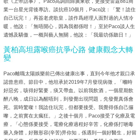
歌《上帝話事》。Paco高調回歸廣東歌，更接受雷霆881商
業一台星光背後專訪。談抗癌10個月，Paco說：「驚！諗住
自己玩完！」再簽老虎歌皇，談作爲經理人面對過的人情冷
暖，他說：「無唔開心，因為我都係咁！」至於Paco談人生
遺憾及驕傲，一概與藝人無關，他說：「我最叻係聽日！」
黃柏高坦露喉癌抗爭心路 健康觀念大轉
變
Paco離職太陽娛樂前已傳出健康出事，直到今年他才親口承
認曾患癌。節目中，他坦承於2019年7月發現病徵，「嗰時
好惡劣，咳得好緊要，痰又帶血。以前我飲酒，一個星期飲
醉八晚，成日以為醒唔到，到發覺出現問題，先發覺真係會
死。當時驚㗎！我諗住玩完，但都要接受。我覺得係自己攞
嚟，之前實在太瘋狂。」之後十個月，Paco接受了化療及電
療，「心態係要接受，電療化療過程好辛苦，化療係打啲毒
藥入身體，好難形容(辛苦)畀你知，係遇到一個好醫生，好留