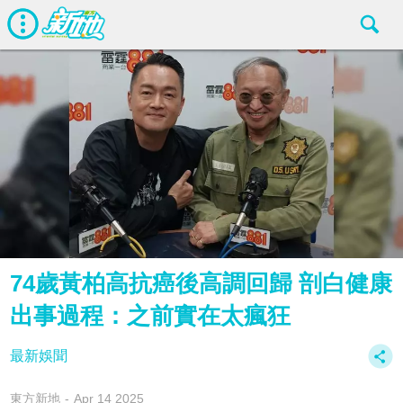
74歲黃柏高抗癌後高調回歸 剖白健康
出事過程：之前實在太瘋狂
最新娛聞
東方新地
Apr 14 2025