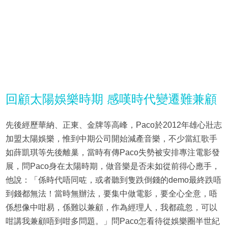
回顧太陽娛樂時期 感嘆時代變遷難兼顧
先後經歷華納、正東、金牌等高峰，Paco於2012年雄心壯志
加盟太陽娛樂，惟到中期公司開始減產音樂，不少當紅歌手
如薛凱琪等先後離巢，當時有傳Paco失勢被安排專注電影發
展，問Paco身在太陽時期，做音樂是否未如從前得心應手，
他說：「係時代唔同咗，或者聽到隻跌倒錢的demo最終跌唔
到錢都無法！當時無辦法，要集中做電影，要全心全意，唔
係想像中咁易，係難以兼顧，作為經理人，我都疏忽，可以
咁講我兼顧唔到咁多問題。」問Paco怎看待從娛樂圈半世紀