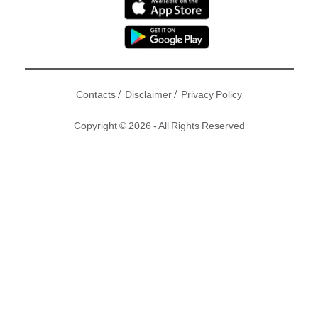
/
/
Contacts
Disclaimer
Privacy Policy
Copyright © 2026 - All Rights Reserved
佘詩曼
、
馬國明
、黃浩然同何浩文等正於內地拍新劇《賭城群
英會》，眾人收工時經常約埋一齊行街食飯，感情要好，早
前，阿佘更被拍得拉大隊濕平！