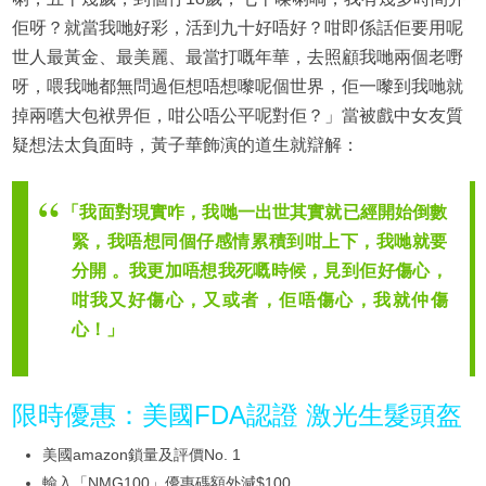
佢呀？就當我哋好彩，活到九十好唔好？咁即係話佢要用呢
世人最黃金、最美麗、最當打嘅年華，去照顧我哋兩個老嘢
呀，喂我哋都無問過佢想唔想嚟呢個世界，佢一嚟到我哋就
掉兩嚿大包袱畀佢，咁公唔公平呢對佢？」當被戲中女友質
疑想法太負面時，黃子華飾演的道生就辯解：
「我面對現實咋，我哋一出世其實就已經開始倒數
緊，我唔想同個仔感情累積到咁上下，我哋就要
分開 。我更加唔想我死嘅時候，見到佢好傷心，
咁我又好傷心，又或者，佢唔傷心，我就仲傷
心！」
限時優惠：美國FDA認證 激光生髮頭盔
美國amazon鎖量及評價No. 1
輸入「NMG100」優惠碼額外減$100