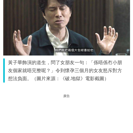
黃子華飾演的道生，問了女朋友一句：「係唔係冇小朋
友個家就唔完整呢？」令到懷孕三個月的女友怒斥對方
想法負面。（圖片來源：《破.地獄》電影截圖）
廣告