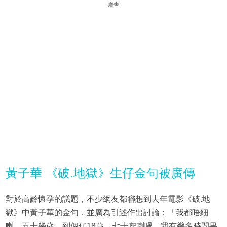
廣告
黃子華 《破.地獄》生仔金句被廣傳
對於高齡懷孕的議題，不少網友都聯想到去年電影《破.地
獄》中黃子華的金句，並廣為引述作出討論：「我都唔細
喇，五十幾歲，到個仔18歲，七十㗎喇喎，我有幾多時間畀