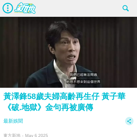
黃澤鋒58歲夫婦高齡再生仔 黃子華
《破.地獄》金句再被廣傳
最新娛聞
東方新地
May 6 2025