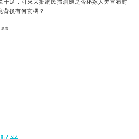
氣十足，引來大批網民揣測她是否秘嫁人夫宣布封
究竟背後有何玄機？
廣告
全曝光