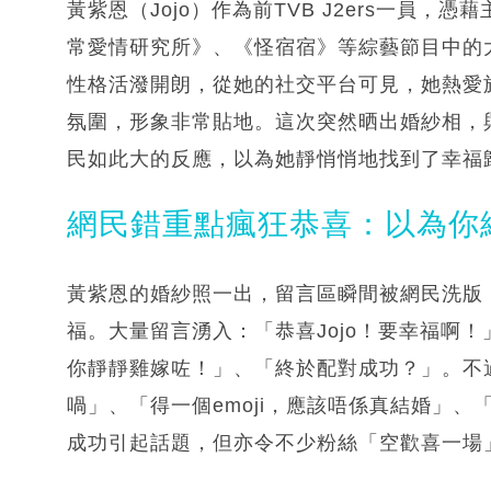
黃紫恩（Jojo）作為前TVB J2ers一員
常愛情研究所》、《怪宿宿》等綜藝節目中的大
性格活潑開朗，從她的社交平台可見，她熱愛
氛圍，形象非常貼地。這次突然晒出婚紗相，
民如此大的反應，以為她靜悄悄地找到了幸福
網民錯重點瘋狂恭喜：以為你
黃紫恩的婚紗照一出，留言區瞬間被網民洗版
福。大量留言湧入：「恭喜Jojo！要幸福啊
你靜靜雞嫁咗！」、「終於配對成功？」。不
喎」、「得一個emoji，應該唔係真結婚」、
成功引起話題，但亦令不少粉絲「空歡喜一場