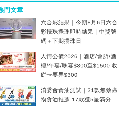
熱門文章
六合彩結果｜今期8月6日六合
彩攪珠攪珠即時結果｜中獎號
碼＋下期攪珠日
人情公價2026｜酒店/會所/酒
樓/午宴/晚宴$800至$1500 收
餅卡要畀$300
消委會食油測試｜21款無致癌
物食油推薦 17款獲5星滿分