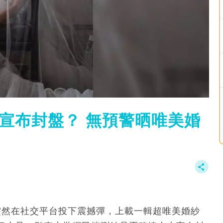
人夫宣布封盤？ 無預警晒唯美婚
日）突然在社交平台投下震撼彈，上載一輯超唯美婚紗