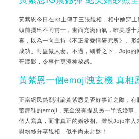
黃紫恩今日在IG上傳了三張靚相，相中她穿
頭前擺出不同甫士，畫面充滿仙氣，唯美感十
喜，以為一向主持《不正常愛情研究所》、形象
成功」封盤做人妻。不過，細看之下，Jojo
哥蹤影，令事件更添神秘感。
黃紫恩一個emoji洩玄機 真
正當網民熱烈討論黃紫恩是否好事近之際，有
蕾舞鞋的emoji，完全沒有提及另一半或婚
個人寫真，而非真正的婚紗相。雖然Jojo本
與粉絲分享靚相，似乎尚未封盤！