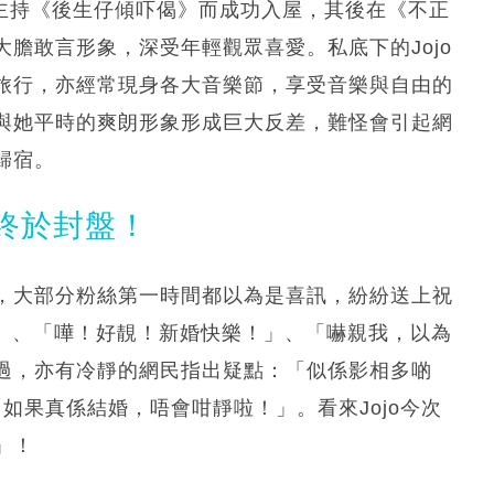
，憑藉主持《後生仔傾吓偈》而成功入屋，其後在《不正
膽敢言形象，深受年輕觀眾喜愛。私底下的Jojo
旅行，亦經常現身各大音樂節，享受音樂與自由的
與她平時的爽朗形象形成巨大反差，難怪會引起網
歸宿。
終於封盤！
，大部分粉絲第一時間都以為是喜訊，紛紛送上祝
！」、「嘩！好靚！新婚快樂！」、「嚇親我，以為
過，亦有冷靜的網民指出疑點：「似係影相多啲
「如果真係結婚，唔會咁靜啦！」。看來Jojo今次
」！