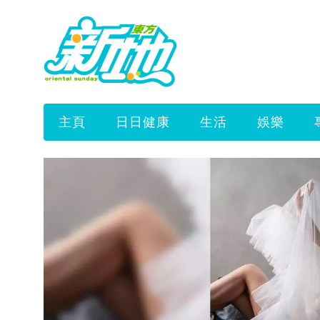
主頁
日日健康
生活
娛樂