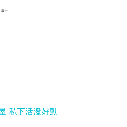
廣告
屋 私下活潑好動