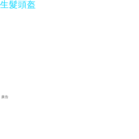
光生髮頭盔
廣告