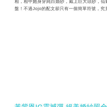
相，相中她身穿純白婚紗，戴上巨大頭紗，仙
盤！不過Jojo的配文卻只有一個簡單符號，
黃紫恩IG震撼彈 絕美婚紗照