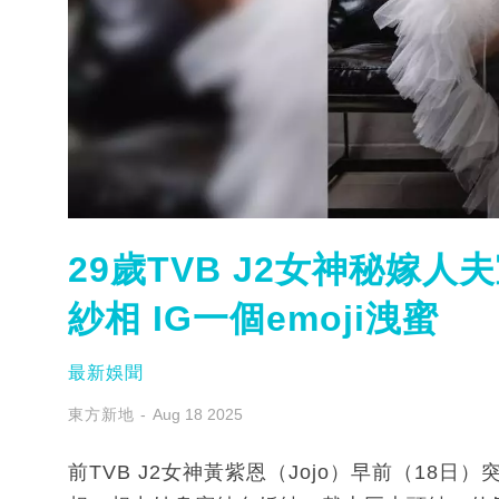
29歲TVB J2女神秘嫁
紗相 IG一個emoji洩蜜
最新娛聞
東方新地
Aug 18 2025
前TVB J2女神黃紫恩（Jojo）早前（18