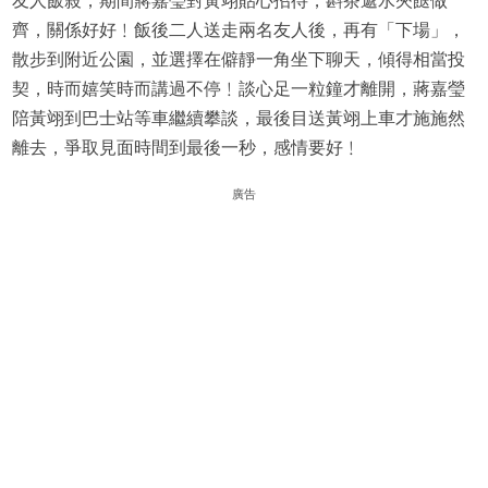
友人飯敍，期間蔣嘉瑩對黃翊貼心招待，斟茶遞水夾餸做
齊，關係好好﹗飯後二人送走兩名友人後，再有「下場」，
散步到附近公園，並選擇在僻靜一角坐下聊天，傾得相當投
契，時而嬉笑時而講過不停﹗談心足一粒鐘才離開，蔣嘉瑩
陪黃翊到巴士站等車繼續攀談，最後目送黃翊上車才施施然
離去，爭取見面時間到最後一秒，感情要好﹗
廣告