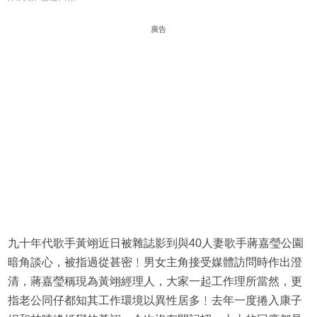
廣告
九十年代歌手黃翊近日被雜誌影到與40人妻歌手蔣嘉瑩公園
暗角談心，被指過從甚密﹗男女主角接受媒體訪問時作出澄
清，蔣嘉瑩稱現為黃翊經理人，大家一起工作理所當然，更
指老公同仔都知其工作環境以異性居多﹗去年一度捲入康子