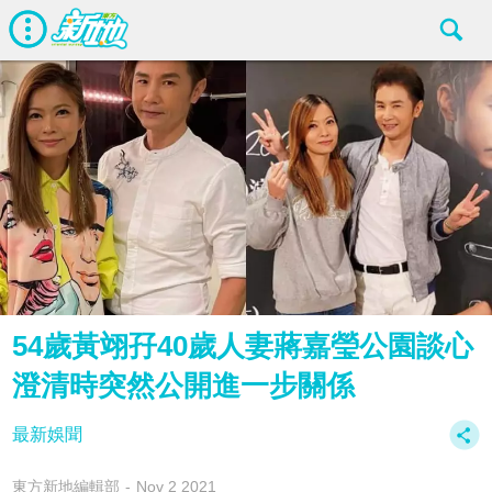
54歲黃翊孖40歲人妻蔣嘉瑩公園談心
澄清時突然公開進一步關係
最新娛聞
東方新地編輯部
Nov 2 2021