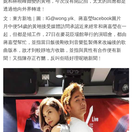
妮和林曉峰婚變的黃翊，今次沒有開記招，太太的回應都是
透過他向外界轉達﹗
文：東方新地｜圖：IG@wong.yik、蔣嘉瑩facebook圖片
月中便54歲的黃翊接受媒體訪問承認近來經常和蔣嘉瑩在一
起，但都是傾工作，27日在麥花臣場館舉行的演唱會，都由
蔣嘉瑩幫忙，並指當日飯後剛收到音樂監製傳來改編後的歌
曲版本，故才到較靜地方收聽，並指與異性有合作便有新
聞﹗又指陳存正冇嬲，反叫佢唔好理呢啲新聞﹗