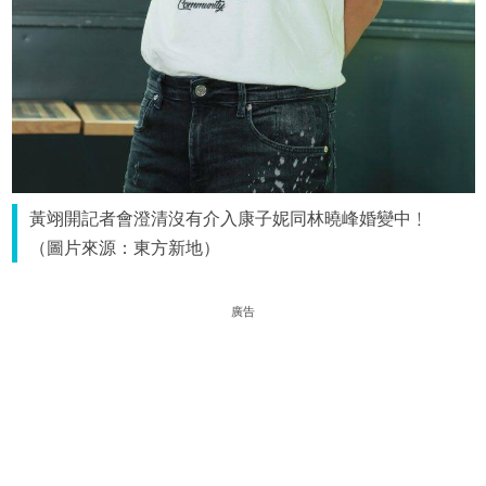
黃翊開記者會澄清沒有介入康子妮同林曉峰婚變中﹗
（圖片來源：東方新地）
廣告