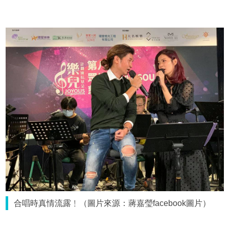
合唱時真情流露﹗（圖片來源：蔣嘉瑩facebook圖片）