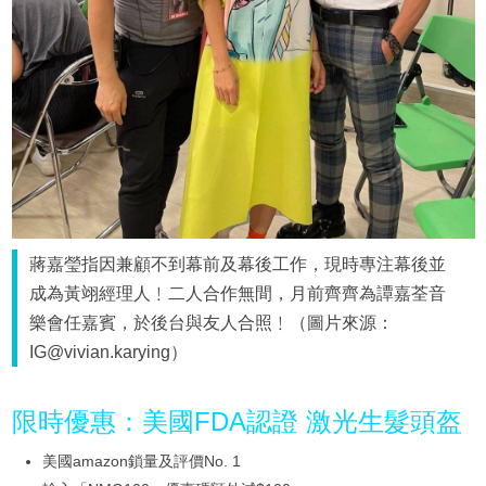
蔣嘉瑩指因兼顧不到幕前及幕後工作，現時專注幕後並
成為黃翊經理人﹗二人合作無間，月前齊齊為譚嘉荃音
樂會任嘉賓，於後台與友人合照﹗（圖片來源：
IG@vivian.karying）
限時優惠：美國FDA認證 激光生髮頭盔
美國amazon鎖量及評價No. 1