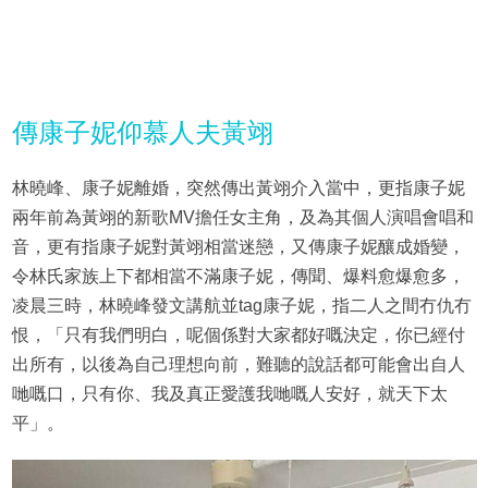
傳康子妮仰慕人夫黃翊
林曉峰、康子妮離婚，突然傳出黃翊介入當中，更指康子妮
兩年前為黃翊的新歌MV擔任女主角，及為其個人演唱會唱和
音，更有指康子妮對黃翊相當迷戀，又傳康子妮釀成婚變，
令林氏家族上下都相當不滿康子妮，傳聞、爆料愈爆愈多，
凌晨三時，林曉峰發文講航並tag康子妮，指二人之間冇仇冇
恨，「只有我們明白，呢個係對大家都好嘅決定，你已經付
出所有，以後為自己理想向前，難聽的說話都可能會出自人
哋嘅口，只有你、我及真正愛護我哋嘅人安好，就天下太
平」。