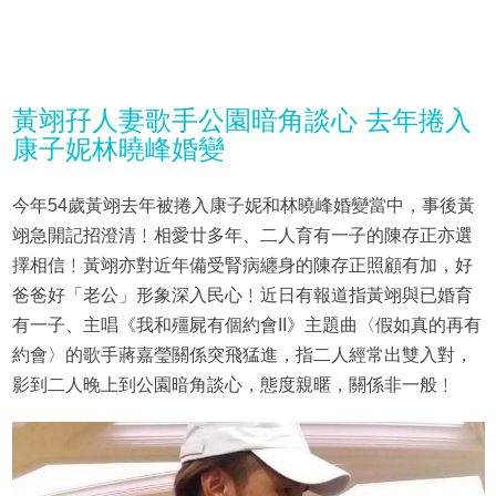
黃翊孖人妻歌手公園暗角談心 去年捲入
康子妮林曉峰婚變
今年54歲黃翊去年被捲入康子妮和林曉峰婚變當中，事後黃
翊急開記招澄清﹗相愛廿多年、二人育有一子的陳存正亦選
擇相信﹗黃翊亦對近年備受腎病纏身的陳存正照顧有加，好
爸爸好「老公」形象深入民心﹗近日有報道指黃翊與已婚育
有一子、主唱《我和殭屍有個約會II》主題曲〈假如真的再有
約會〉的歌手蔣嘉瑩關係突飛猛進，指二人經常出雙入對，
影到二人晚上到公園暗角談心，態度親暱，關係非一般﹗