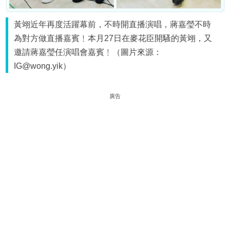
黃翊近年再度活躍幕前，不時開直播演唱，蔣嘉瑩不時
為對方做直播嘉賓﹗本月27日在麥花臣開騷的黃翊，又
邀請蔣嘉瑩任演唱會嘉賓﹗（圖片來源：
IG@wong.yik）
廣告