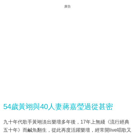
廣告
54歲黃翊與40人妻蔣嘉瑩過從甚密
九十年代歌手黃翊淡出樂壇多年後，17年上無綫《流行經典
五十年》而鹹魚翻生，從此再度活躍樂壇，經常開live唱歌又