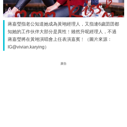
蔣嘉瑩指老公知道她成為黃翊經理人，又指連6歲囝囝都
知她的工作伙伴大部分是異性﹗雖然升呢經理人，不過
蔣嘉瑩將在黃翊演唱會上任表演嘉賓﹗（圖片來源：
IG@vivian.karying）
廣告