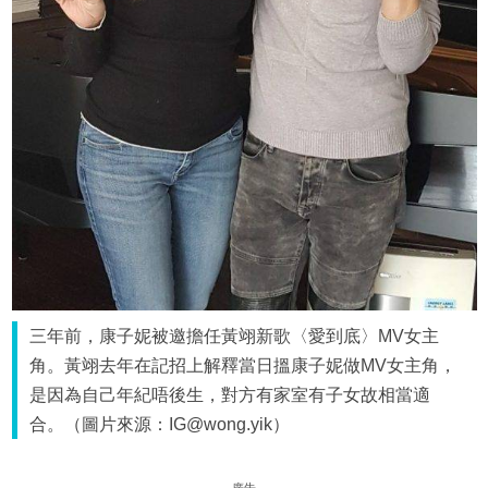
三年前，康子妮被邀擔任黃翊新歌〈愛到底〉MV女主
角。黃翊去年在記招上解釋當日搵康子妮做MV女主角，
是因為自己年紀唔後生，對方有家室有子女故相當適
合。（圖片來源：IG@wong.yik）
廣告