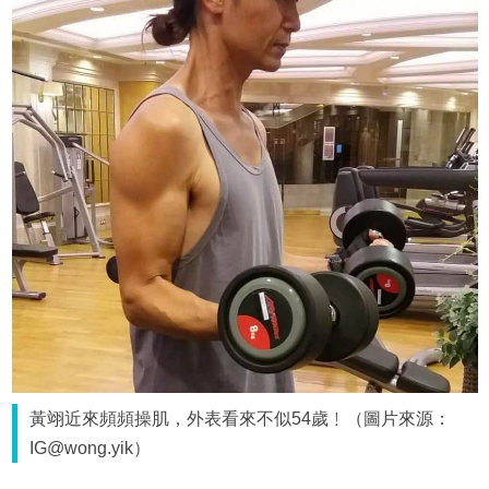
黃翊近來頻頻操肌，外表看來不似54歲﹗（圖片來源：
IG@wong.yik）