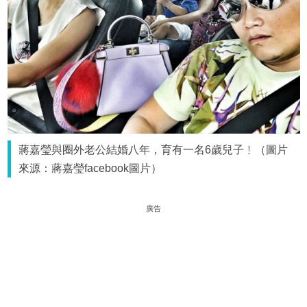
蔣嘉瑩與圈外老公結婚八年，育有一名6歲兒子﹗（圖片
來源：蔣嘉瑩facebook圖片）
廣告