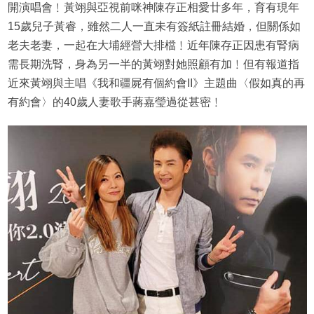
開演唱會﹗黃翊與亞視前咪神陳存正相愛廿多年，育有現年
15歲兒子黃睿，雖然二人一直未有簽紙註冊結婚，但關係如
老夫老妻，一起在大埔經營大排檔﹗近年陳存正因患有腎病
需長期洗腎，身為另一半的黃翊對她照顧有加﹗但有報道指
近來黃翊與主唱《我和疆屍有個約會II》主題曲〈假如真的再
有約會〉的40歲人妻歌手蔣嘉瑩過從甚密﹗