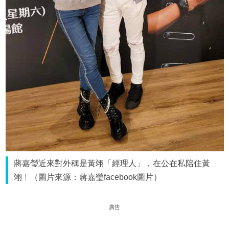
蔣嘉瑩近來對外稱是黃翊「經理人」，在公在私陪住黃
翊﹗（圖片來源：蔣嘉瑩facebook圖片）
廣告