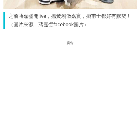
之前蔣嘉瑩開live，搵黃翊做嘉賓，擺甫士都好有默契﹗
（圖片來源：蔣嘉瑩facebook圖片）
廣告