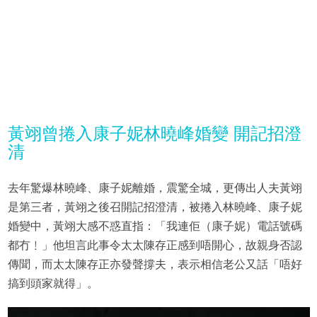
黃翊曾捲入康子妮林曉峰婚變 開記招澄
清
去年驚爆林曉峰、康子妮離婚，震驚全城，更傳出人夫黃翊
是第三者，黃翊之後召開記招澄清，被捲入林曉峰、康子妮
婚變中，黃翊大感不惑直指：「我連佢（康子妮）電話號碼
都冇﹗」他坦言此事令太太陳存正感到唔開心，故親身否認
傳聞，而太太陳存正亦發聲撐夫，表示相信老公又話「唔好
搞到頭家就得」。