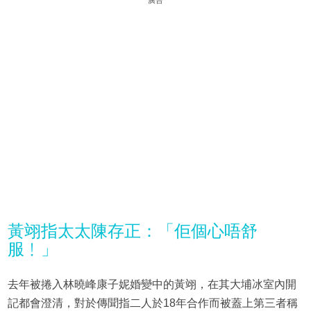
黃翊指太太陳存正：「佢個心唔舒
服﹗」
去年被捲入林曉峰康子妮婚變中的黃翊，在其大埔冰室內開
記都會澄清，對於傳聞指二人於18年合作而被蓋上第三者稱