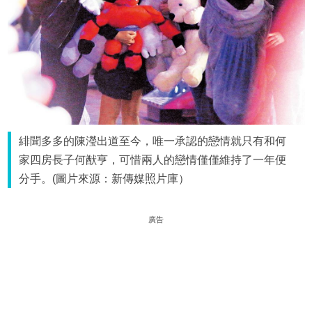
緋聞多多的陳瀅出道至今，唯一承認的戀情就只有和何
家四房長子何猷亨，可惜兩人的戀情僅僅維持了一年便
分手。(圖片來源：新傳媒照片庫）
廣告