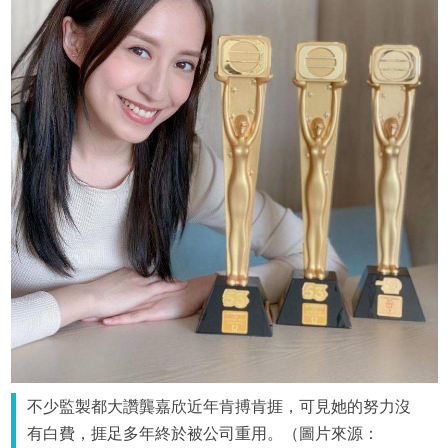
不少監製都大讚龔嘉欣近年肯搏肯捱，可見她的努力沒
有白費，捱足多年終於被公司重用。（圖片來源：