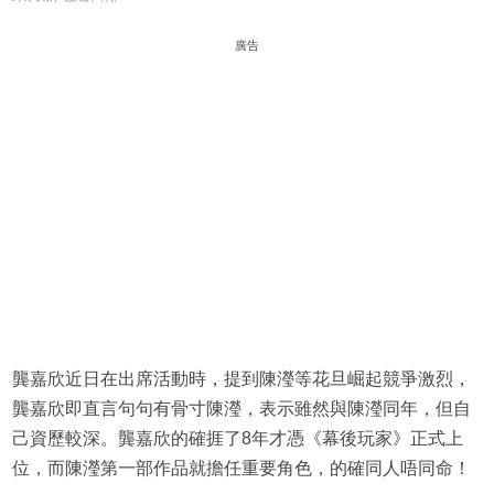
廣告
​​龔嘉欣近日在出席活動時，提到陳瀅等花旦崛起競爭激烈，
龔嘉欣即直言句句有骨寸陳瀅，表示雖然與陳瀅同年，但自
己資歷較深。龔嘉欣的確捱了8年才憑《幕後玩家》正式上
位，而陳瀅第一部作品就擔任重要角色，的確同人唔同命！