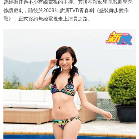
曾經擔任過不少有線電視的主持。其後在演藝學院戲劇學院
修讀戲劇，隨後於2008年參演TVB青春劇《盛裝舞步愛作
戰》，正式簽約無綫電視走上演員之路。