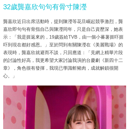
32歲龔嘉欣句句有骨寸陳瀅
龔嘉欣近日出席活動時，提到陳瀅等花旦崛起競爭激烈，龔
嘉欣即句句有骨指自己與陳瀅同年，只是自己資歷深，她表
示：「我是捱返來的，19歲簽給TVB，由一個小蕃薯捱吓捱
吓到現在都好感恩。」至於問到有關陳瀅在《美麗戰場》的
表現時，龔嘉欣就避而不談，只回應道：「見網上精華片段
的討論性好高，我更希望大家討論我演的台慶劇《新四十二
章》，角色很有發揮，我現已學識斬豬肉，成就解鎖很開
心。」