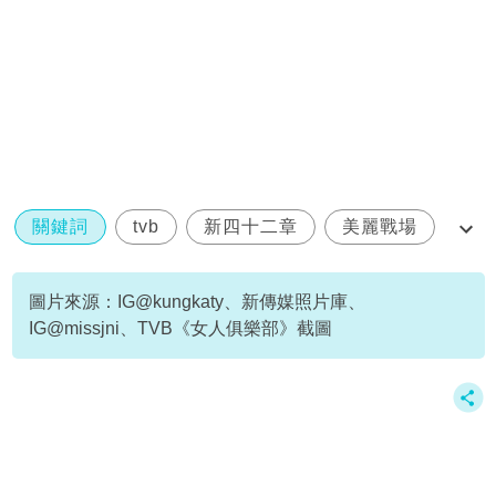
關鍵詞
tvb
新四十二章
美麗戰場
陳瀅
圖片來源：IG@kungkaty、新傳媒照片庫、
IG@missjni、TVB《女人俱樂部》截圖