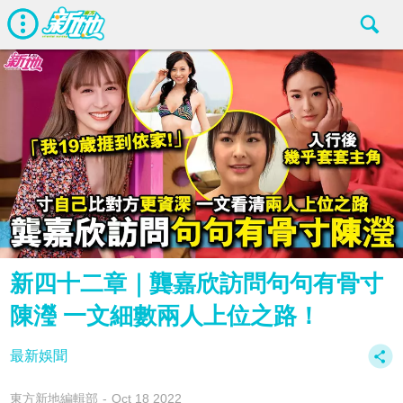
新四十二章｜龔嘉欣訪問句句有骨寸
陳瀅 一文細數兩人上位之路！
最新娛聞
東方新地編輯部
Oct 18 2022