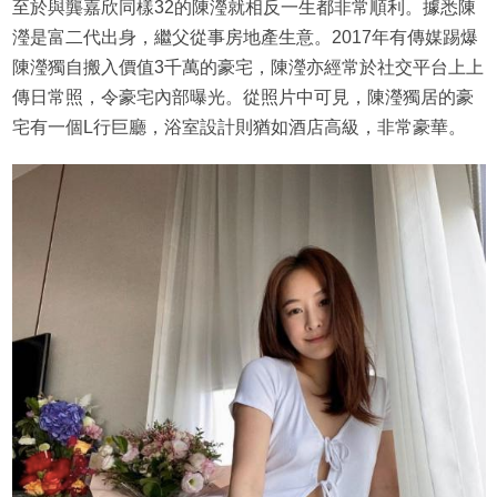
至於與龔嘉欣同樣32的陳瀅就相反一生都非常順利。據悉陳
瀅是富二代出身，繼父從事房地產生意。2017年有傳媒踢爆
陳瀅獨自搬入價值3千萬的豪宅，陳瀅亦經常於社交平台上上
傳日常照，令豪宅內部曝光。從照片中可見，陳瀅獨居的豪
宅有一個L行巨廳，浴室設計則猶如酒店高級，非常豪華。