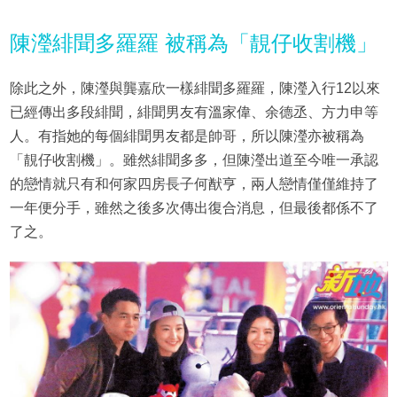
陳瀅緋聞多羅羅 被稱為「靚仔收割機」
除此之外，陳瀅與龔嘉欣一樣緋聞多羅羅，陳瀅入行12以來
已經傳出多段緋聞，緋聞男友有溫家偉、余德丞、方力申等
人。有指她的每個緋聞男友都是帥哥，所以陳瀅亦被稱為
「靚仔收割機」。雖然緋聞多多，但陳瀅出道至今唯一承認
的戀情就只有和何家四房長子何猷亨，兩人戀情僅僅維持了
一年便分手，雖然之後多次傳出復合消息，但最後都係不了
了之。