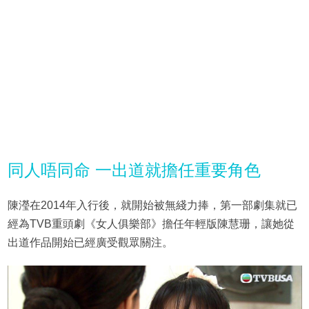
同人唔同命 一出道就擔任重要角色
陳瀅在2014年入行後，就開始被無綫力捧，第一部劇集就已
經為TVB重頭劇《女人俱樂部》擔任年輕版陳慧珊，讓她從
出道作品開始已經廣受觀眾關注。