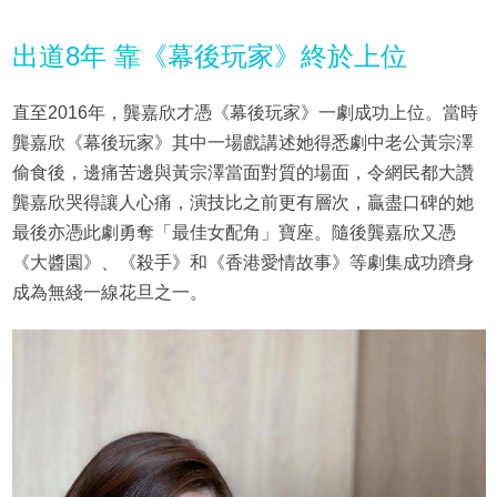
出道8年 靠《幕後玩家》終於上位
直至2016年，龔嘉欣才憑《幕後玩家》一劇成功上位。當時
龔嘉欣《幕後玩家》其中一場戲講述她得悉劇中老公黃宗澤
偷食後，邊痛苦邊與黃宗澤當面對質的場面，令網民都大讚
龔嘉欣哭得讓人心痛，演技比之前更有層次，贏盡口碑的她
最後亦憑此劇勇奪「最佳女配角」寶座。隨後龔嘉欣又憑
《大醬園》、《殺手》和《香港愛情故事》等劇集成功躋身
成為無綫一線花旦之一。