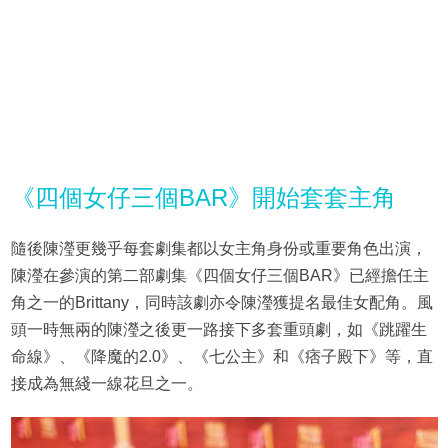
《四個女仔三個BAR》開始套套主角
隨後陳瀅更幾乎每套劇集都以女主角身份或重要角色出演，
陳瀅在參演的第二部劇集《四個女仔三個BAR》已經擔任主
角之一的Brittany，同時該劇亦令陳瀅獲提名最佳女配角。風
頭一時無兩的陳瀅之後更一路接下多套重頭劇，如《跳躍生
命線》、《降魔的2.0》、《七公主》和《痞子殿下》等，直
接成為無綫一線花旦之一。