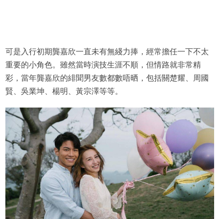
可是入行初期龔嘉欣一直未有無綫力捧，經常擔任一下不太
重要的小角色。雖然當時演技生涯不順，但情路就非常精
彩，當年龔嘉欣的緋聞男友數都數唔晒，包括關楚耀、周國
賢、吳業坤、楊明、黃宗澤等等。