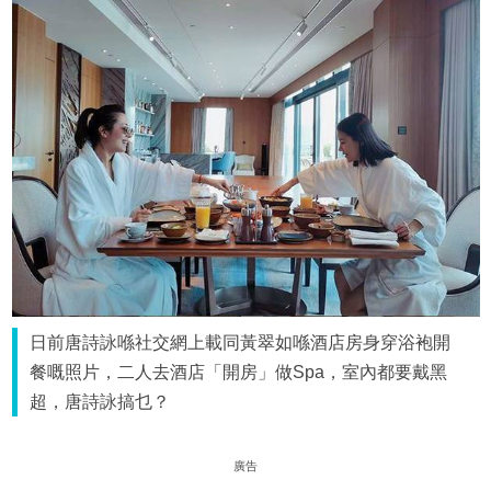
日前唐詩詠喺社交網上載同黃翠如喺酒店房身穿浴袍開
餐嘅照片，二人去酒店「開房」做Spa，室內都要戴黑
超，唐詩詠搞乜？
廣告