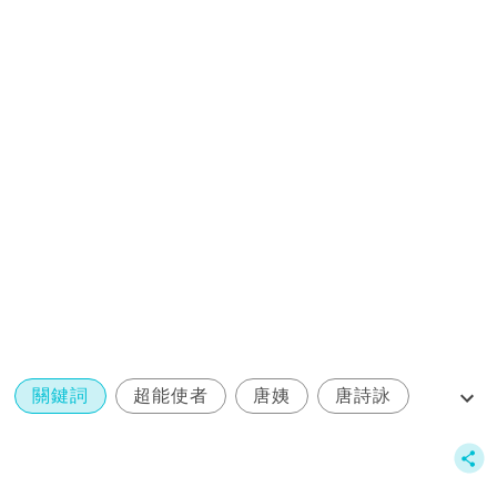
關鍵詞
超能使者
唐姨
唐詩詠
殘樣