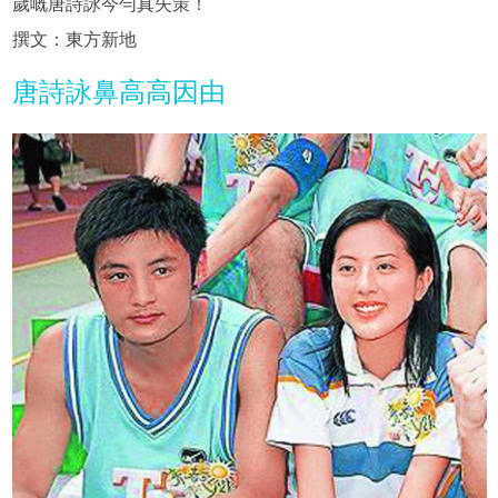
歲嘅唐詩詠今勻真失策！
撰文：東方新地
唐詩詠鼻高高因由