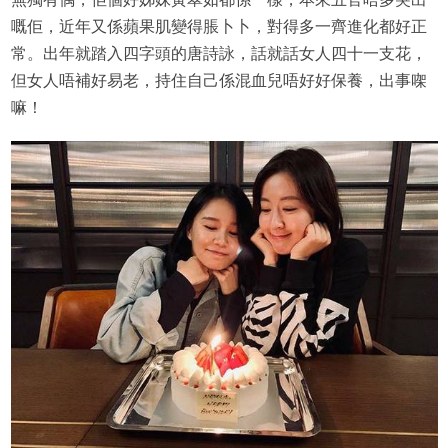
嘅佢，近年又係蘋果肌變得脹卜卜，對得多一齊進化都好正
常。出年就踏入四字頭的唐詩詠，話就話女人四十一支花，
但女人唔補好易老，持住自己係混血兒唔好好保養，出事㗎
嘛！