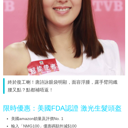
終於復工喇！唐詩詠眼袋明顯，面容浮腫，露手臂同纖
腰又點？點都補唔返！
限時優惠：美國FDA認證 激光生髮頭盔
美國amazon鎖量及評價No. 1
輸入「NMG100」優惠碼額外減$100