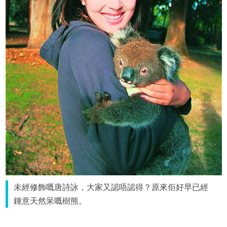
未經修飾嘅唐詩詠，大家又認唔認得？原來佢好早已經
鍾意天然呆嘅樹熊。