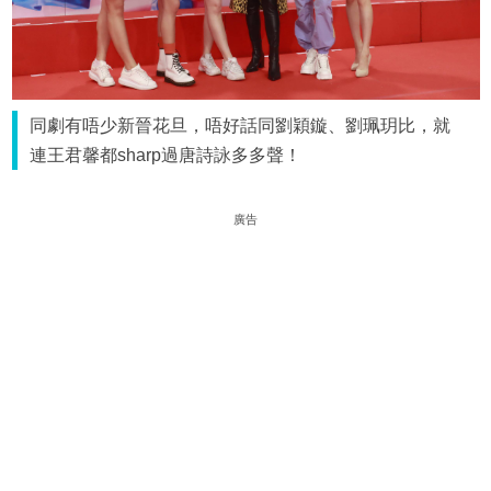
同劇有唔少新晉花旦，唔好話同劉穎鏇、劉珮玥比，就
連王君馨都sharp過唐詩詠多多聲！
廣告