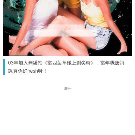
03年加入無綫拍《當四葉草碰上劍尖時》，當年嘅唐詩
詠真係好fresh呀！
廣告