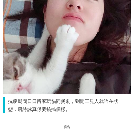
抗痠期間日日留家玩貓同煲劇，到開工見人就唔在狀
態，唐詩詠真係要搞搞個樣。
廣告