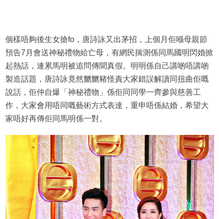
個樣唔夠後生女搶fo，唐詩詠又出茅招，上個月佢喺母親節
預告7月會送神秘禮物給亡母，有網民揣測係同馬國明閃婚掀
起熱話，連累馬明被追問傳聞真假。明明係自己講啲唔講啲
製造話題，唐詩詠竟然嬲嬲豬怪責大家錯誤解讀同扭曲佢嘅
說話，佢仲自爆「神秘禮物」係佢同同學一齊參與慈善工
作，大家會用唔同嘅藝術方式表達，重申唔係結婚，希望大
家唔好再傳佢同馬明係一對。