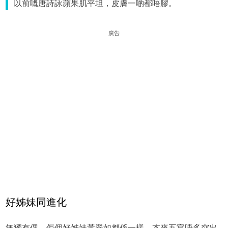
以前嘅唐詩詠蘋果肌平坦，皮膚一啲都唔膠。
廣告
好姊妹同進化
無獨有偶，佢個好姊妹黃翠如都係一樣，本來五官唔多突出