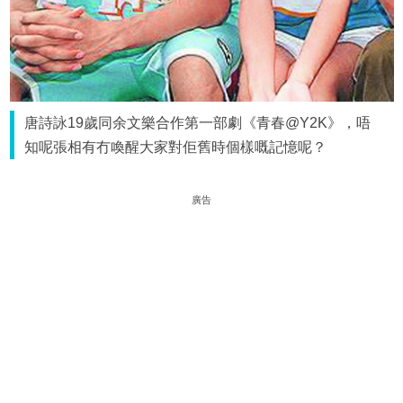
唐詩詠19歲同余文樂合作第一部劇《青春@Y2K》，唔
知呢張相有冇喚醒大家對佢舊時個樣嘅記憶呢？
廣告