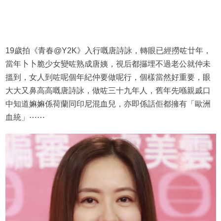
19歲拍《青春@Y2K》入行嘅唐詩詠，轉眼已經撈咗廿年，
當年卜卜脆少女變咗熟成唐姨，視后都攞埋不過老公就仲未
搵到，女人到咗呢個年紀仲要做呢行，個樣當然好重要，眼
大大又鼻高高嘅唐詩詠，做咗三十九年人，舊年先喺親戚口
中知道嫲嫲係荷蘭同印尼混血兒，亦即係話佢都擁有「歐洲
血統」⋯⋯