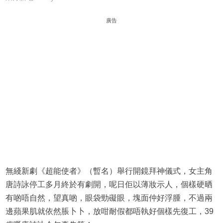
廣告
無綫新劇《超能使者》（暫名）舉行開鏡拜神儀式，女主角
唐詩詠停工多月終於有劇開，呢日佢以薄妝示人，個樣硬晒
有啲唔自然，望真啲，眼袋勁礙眼，塊面仲好浮腫，不過兩
邊蘋果肌就依然脹卜卜，放咁耐假都唔執好個樣先復工，39