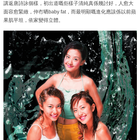
講返唐詩詠個樣，初出道嘅佢樣子清純真係幾討好，人愈大
面容愈緊緻，仲冇晒baby fat，而最明顯嘅進化應該係以前蘋
果肌平坦，依家變得立體。