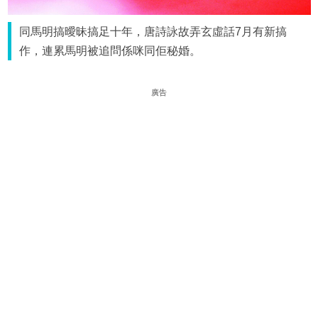
同馬明搞曖昧搞足十年，唐詩詠故弄玄虛話7月有新搞
作，連累馬明被追問係咪同佢秘婚。
廣告