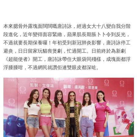
本來腮骨外露塊面闊闊嘅唐詩詠，經過女大十八變自我分階
段進化，近年變得面容緊緻，蘋果肌長期脹卜卜令到反光，
不過就要長期保養囉！年初受到新冠肺炎影響，唐詩詠停工
避炎，日日留家玩貓喪煲劇，忙過開工。日前終於為新劇
《超能使者》開工，唐詩詠帶住大眼袋同殘樣，成塊面都浮
浮腫腫咁，不過網民就讚佢連雙眼皮都深咗。