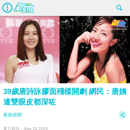
39歲唐詩詠膠面殘樣開劇 網民：唐姨
連雙眼皮都深咗
最新娛聞
東方新地
May 20 2020