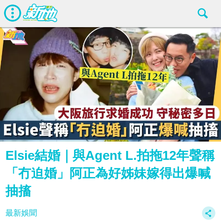
Elsie結婚｜與Agent L.拍拖12年聲稱
「冇迫婚」阿正為好姊妹嫁得出爆喊
抽搐
最新娛聞