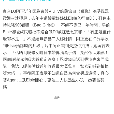
商台DJ阿正近年因為參與ViuTV綜藝節目《膠戰》深受觀眾
歡迎火速彈起，去年中還帶挈好姊妹Elsie入行做DJ，孖住主
持叱咤903節目《Bad Girl佬》，不經不覺已一年時間，早前
Elsie卻被網民狠批不適合做DJ兼狂數七宗罪：「冇正姐佢什
麼都不是！」不過絕無影響二人姊妹情，阿正更在IG分享收
到Elsie婚訊時的片段，片中阿正喊到失控仲抽搐，她留言表
示：「估唔到呢條女喺日本帶俾我嘅手信，竟然係…婚訊！
兩個靜悄悄地喺大阪私定終身！忍咗幾日返到香港先來同我
講，我諗…呢個係我近年收過最大嘅驚喜！驚喜到喊到抽搐
呀大佬！」事後阿正表示不知道自己為何會哭成這樣，真心
替Agent L.及Elsie開心，更催二人快點生小孩，她要當契
媽！
廣告