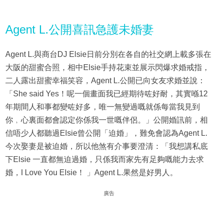
Agent L.公開喜訊急護未婚妻
Agent L.與商台DJ Elsie日前分別在各自的社交網上載多張在
大阪的甜蜜合照，相中Elsie手持花束並展示閃爆求婚戒指，
二人露出甜蜜幸福笑容，Agent L.公開已向女友求婚並說：
「She said Yes！呢一個畫面我已經期待咗好耐，其實喺12
年期間人和事都變咗好多，唯一無變過嘅就係每當我見到
你﹐心裏面都會認定你係我一世嘅伴侶。」公開婚訊前，相
信唔少人都聽過Elsie曾公開「迫婚」，難免會認為Agent L.
今次娶妻是被迫婚，所以他煞有介事要澄清：「我想講私底
下Elsie 一直都無迫過婚，只係我而家先有足夠嘅能力去求
婚，I Love You Elsie！ 」Agent L.果然是好男人。
廣告