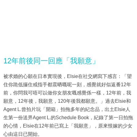
12年前後同一回應「我願意」
被求婚的心願在日本實現後，Elsie在社交網寫下感言：「望
住你跪低攞住戒指手都震晒嘅呢一刻，感覺就好似返番12年
前，你問我可唔可以做你女朋友嘅感覺係一樣，12年前，我
願意，12年後，我願意，120年後我都願意。」過去Elsie和
Agent L.曾拍片玩「開箱」拍拖多年的紀念品，出土Elsie人
生第一份送畀Agent L.的Schedule Book，紀錄了第一日拍拖
的心情，Elsie在12年前已寫上「我願意」，原來恨嫁的少女
心由這日已開始。