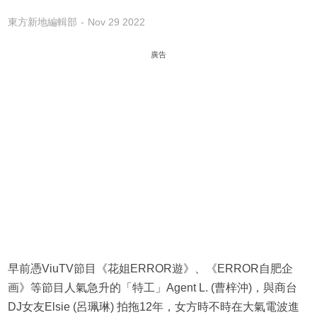
東方新地編輯部
Nov 29 2022
廣告
早前憑ViuTV節目《花姐ERROR遊》、《ERROR自肥企
画》等節目人氣急升的「特工」Agent L. (曹梓沖)，與商台
DJ女友Elsie (呂珮琳) 拍拖12年，女方時不時在大氣電波進