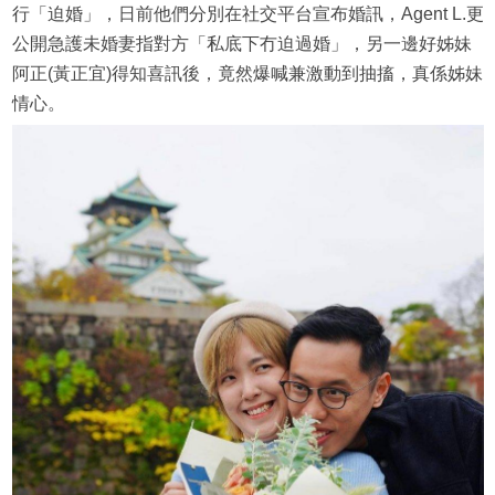
行「迫婚」，日前他們分別在社交平台宣布婚訊，Agent L.更
公開急護未婚妻指對方「私底下冇迫過婚」，另一邊好姊妹
阿正(黃正宜)得知喜訊後，竟然爆喊兼激動到抽搐，真係姊妹
情心。