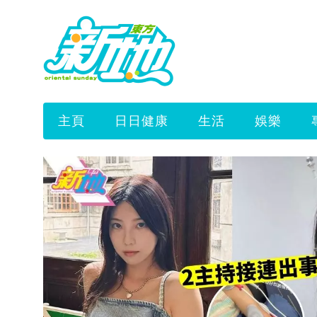
主頁
日日健康
生活
娛樂