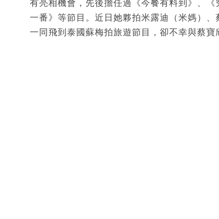
有亮相機會，先後擔任過《今餐有料到》、《
一番》等節目。近日她夥拍米露迪（米媽）、蔡寶欣
一同飛到泰國蘇梅拍旅遊節目，卻不幸與蔡寶