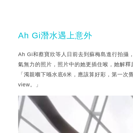
Ah Gi潛水遇上意外
Ah Gi和蔡寶欣等人日前去到蘇梅島進行拍
氣無力的照片，照片中的她更插住喉，她解釋
「濁親嗰下喺水底6米，應該算好彩，第一次
view。」