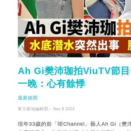
Ah Gi樊沛珈拍ViuTV
一晚：心有餘悸
最新娛聞
東方新地編輯部
Nov 8 2023
現年33歲的前「啱Channel」藝人Ah Gi（