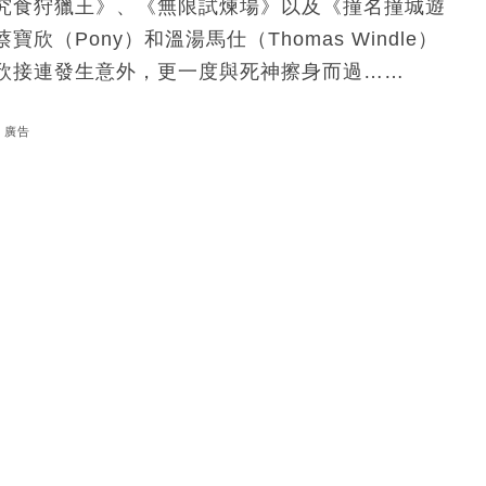
究食狩獵王》、《無限試煉場》以及《撞名撞城遊
（Pony）和溫湯馬仕（Thomas Windle）
欣接連發生意外，更一度與死神擦身而過……
廣告