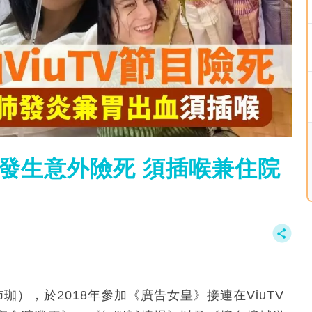
節目發生意外險死 須插喉兼住院
樊沛珈），於2018年參加《廣告女皇》接連在ViuTV