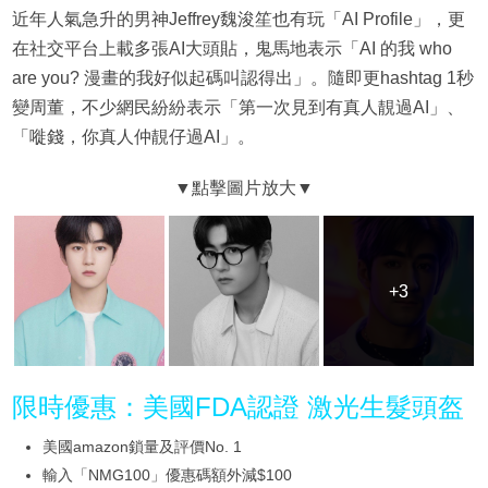
近年人氣急升的男神Jeffrey魏浚笙也有玩「AI Profile」，更
在社交平台上載多張AI大頭貼，鬼馬地表示「AI 的我 who
are you? 漫畫的我好似起碼叫認得出」。隨即更hashtag 1秒
變周董，不少網民紛紛表示「第一次見到有真人靚過AI」、
「嘥錢，你真人仲靚仔過AI」。
+3
+3
限時優惠：美國FDA認證 激光生髮頭盔
美國amazon鎖量及評價No. 1
輸入「NMG100」優惠碼額外減$100