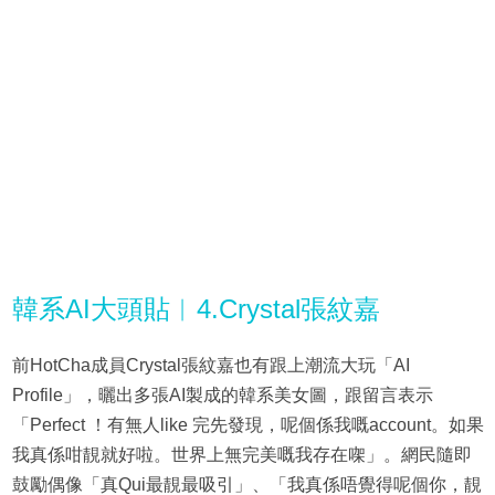
韓系AI大頭貼︳4.Crystal張紋嘉
前HotCha成員Crystal張紋嘉也有跟上潮流大玩「AI
Profile」，曬出多張AI製成的韓系美女圖，跟留言表示
「Perfect ！有無人like 完先發現，呢個係我嘅account。如果
我真係咁靚就好啦。世界上無完美嘅我存在㗎」。網民隨即
鼓勵偶像「真Qui最靚最吸引」、「我真係唔覺得呢個你，靚