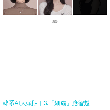
廣告
韓系AI大頭貼︳3.「細貓」應智越