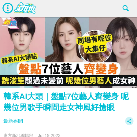
韓系AI大頭｜盤點7位藝人齊變身 呢
幾位男歌手瞬間走女神風好搶眼
最新娛聞
東方新地編輯部
Jul 19 2023