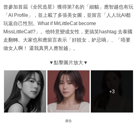
曾參加首屆《全民造星》獲得第7名的「細貓」應智越也有玩
「AI Profile」，並上載了多張美女圖，並留言「人人玩AI都
玩返自己性別。What if MrLittleCat become
MissLittleCat!?」。他特意變成女性，更搞笑hashtag 去泰國
走翻轉。大家也和應留言表示「好靚女，妒忌喎」、「唔要
做女人啊！ 還我真男人應智越」。
+3
+3
廣告