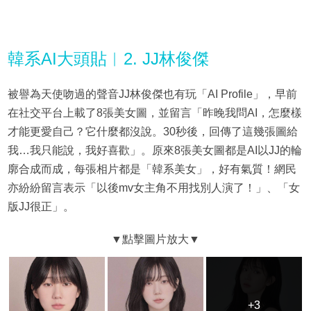
韓系AI大頭貼︳2. JJ林俊傑
被譽為天使吻過的聲音JJ林俊傑也有玩「AI Profile」，早前
在社交平台上載了8張美女圖，並留言「昨晚我問AI，怎麼樣
才能更愛自己？它什麼都沒說。30秒後，回傳了這幾張圖給
我…我只能說，我好喜歡」。原來8張美女圖都是AI以JJ的輪
廓合成而成，每張相片都是「韓系美女」，好有氣質！網民
亦紛紛留言表示「以後mv女主角不用找別人演了！」、「女
版JJ很正」。
+3
+3