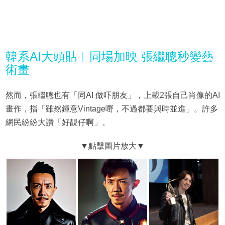
韓系AI大頭貼︳同場加映 張繼聰秒變藝
術畫
然而，張繼聰也有「同AI 做吓朋友」，上載2張自己肖像的AI
畫作，指「雖然鍾意Vintage嘢，不過都要與時並進」。許多
網民紛紛大讚「好靚仔啊」。