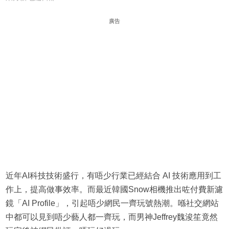
廣告
近年AI科技技術盛行，有唔少行業已經結合 AI 技術應用到工
作上，提高做事效率。而最近韓國Snow相機推出咗付費新濾
鏡「AI Profile」，引起唔少網民一齊玩號熱潮。喺社交網站
中都可以見到唔少藝人都一齊玩，而男神Jeffrey魏浚笙竟然