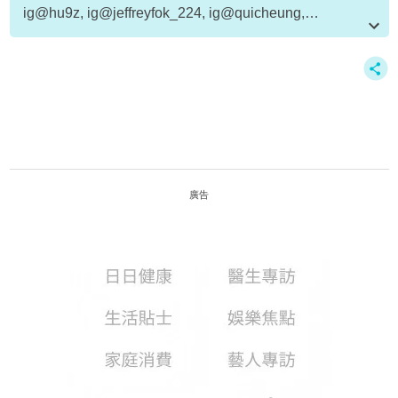
ig@hu9z, ig@jeffreyfok_224, ig@quicheung,
ig@mr_littlecat, ig@jjlin, ig@jeffreyngai, Snow 截圖
資料或影片來源：
原文刊於NewMonday
廣告