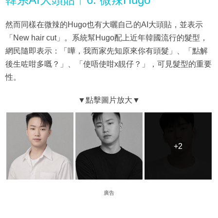
然而同樣在微辣的Hugo也有大曬自己的AI大頭貼，並表示
「New hair cut」。系統幫Hugo配上近年韓國流行的髮型，
網民隨即表示：「嘩，我而家先知原來你有頭髮」、「點解
後生咗咁多嘅？」、「使唔使咁x靚仔？」，可見髮型的重要
性。
+2
+2
廣告