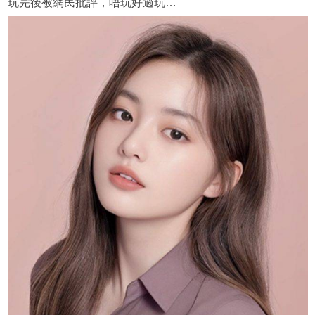
玩完後被網民批評，唔玩好過玩…