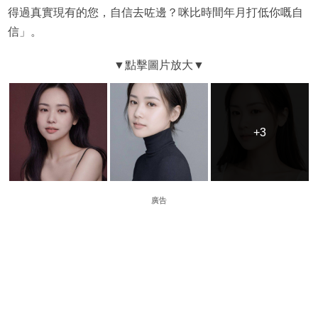
得過真實現有的您，自信去咗邊？咪比時間年月打低你嘅自
信」。
+3
+3
廣告