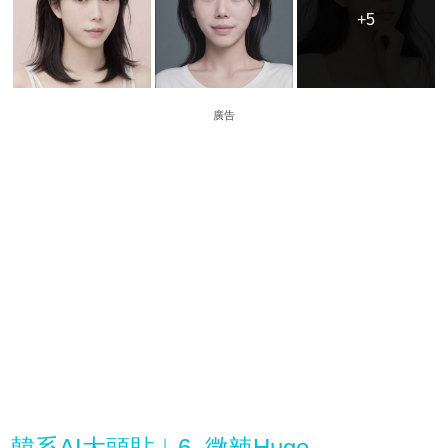
+5
+5
廣告
韓系AI大頭貼︳6. 微辣Hugo