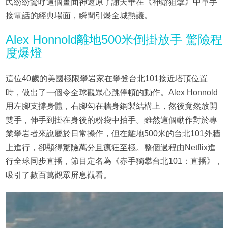
民紛紛驚呼這個畫面神還原了謝天華在《神鎗狙擊》中單手
接電話的經典場面，瞬間引爆全城熱議。
Alex Honnold離地500米倒掛放手 驚險程
度爆燈
這位40歲的美國極限攀岩家在攀登台北101接近塔頂位置
時，做出了一個令全球觀眾心跳停頓的動作。Alex Honnold
用左腳支撐身體，右腳勾在牆身鋼製結構上，然後竟然放開
雙手，伸手到掛在身後的粉袋中拍手。雖然這個動作對於專
業攀岩者來說屬於日常操作，但在離地500米的台北101外牆
上進行，卻顯得驚險萬分且瘋狂至極。整個過程由Netflix進
行全球同步直播，節目定名為《赤手獨攀台北101：直播》，
吸引了數百萬觀眾屏息觀看。