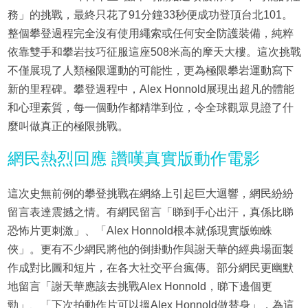
務」的挑戰，最終只花了91分鐘33秒便成功登頂台北101。
整個攀登過程完全沒有使用繩索或任何安全防護裝備，純粹
依靠雙手和攀岩技巧征服這座508米高的摩天大樓。這次挑戰
不僅展現了人類極限運動的可能性，更為極限攀岩運動寫下
新的里程碑。攀登過程中，Alex Honnold展現出超凡的體能
和心理素質，每一個動作都精準到位，令全球觀眾見證了什
麼叫做真正的極限挑戰。
網民熱烈回應 讚嘆真實版動作電影
這次史無前例的攀登挑戰在網絡上引起巨大迴響，網民紛紛
留言表達震撼之情。有網民留言「睇到手心出汗，真係比睇
恐怖片更刺激」、「Alex Honnold根本就係現實版蜘蛛
俠」。更有不少網民將他的倒掛動作與謝天華的經典場面製
作成對比圖和短片，在各大社交平台瘋傳。部分網民更幽默
地留言「謝天華應該去挑戰Alex Honnold，睇下邊個更
勁」、「下次拍動作片可以搵Alex Honnold做替身」，為這