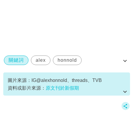
關鍵詞
alex
honnold
台北101攀登
謝天華神鎗狙擊
圖片來源：IG@alexhonnold、threads、TVB
資料或影片來源：
原文刊於新假期