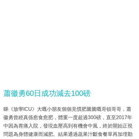
蕭徽勇60日成功減去100磅
睇《放學ICU》大嘅小朋友個個見慣肥騰騰嘅哥頓哥哥，蕭
徽勇曾經真係愈食愈肥，體重一度超過300磅，直至2017年
中因為胃痛入院，發現血壓高到有機會中風，終於開始正視
問題為身體健康而減肥。結果通過蔬果汁斷食餐單再加埋勤