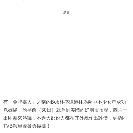
廣告
有「金牌媒人」之稱的Bob林盛斌過往為圈中不少女星成功
覓姻緣，他早前（30日）就為到美國的好朋友招親，圖片一
出即惹來熱議，不過大部份人都在其外貌作出評價，更指同
TVB演員蕭徽勇撞樣！