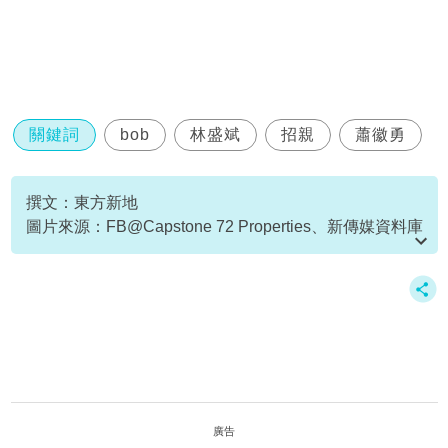
關鍵詞
bob
林盛斌
招親
蕭徽勇
撰文：東方新地
圖片來源：FB@Capstone 72 Properties、新傳媒資料庫
資料或影片來源：
原文刊於NewMonday
廣告