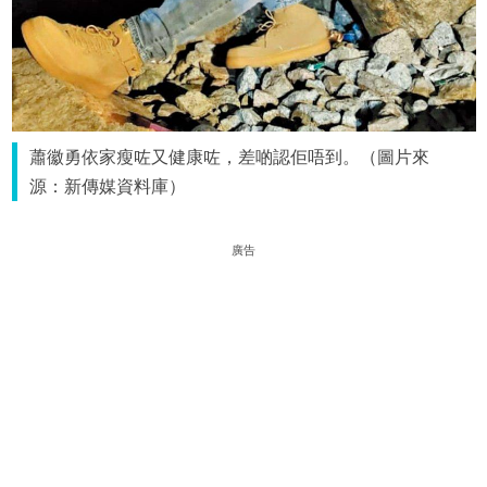
蕭徽勇依家瘦咗又健康咗，差啲認佢唔到。（圖片來
源：新傳媒資料庫）
廣告