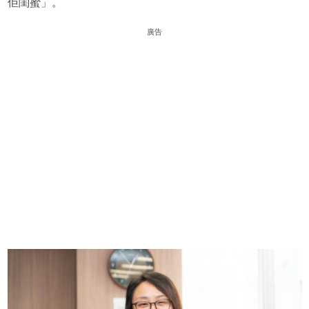
佢閨蜜」。
廣告