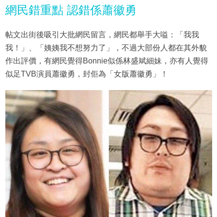
網民錯重點 認錯係蕭徽勇
帖文出街後吸引大批網民留言，網民都舉手大嗌：「我我
我！」、「姨姨我不想努力了」，不過大部份人都在其外貌
作出評價，有網民覺得Bonnie似係林盛斌細妹，亦有人覺得
似足TVB演員蕭徽勇，封佢為「女版蕭徽勇」！