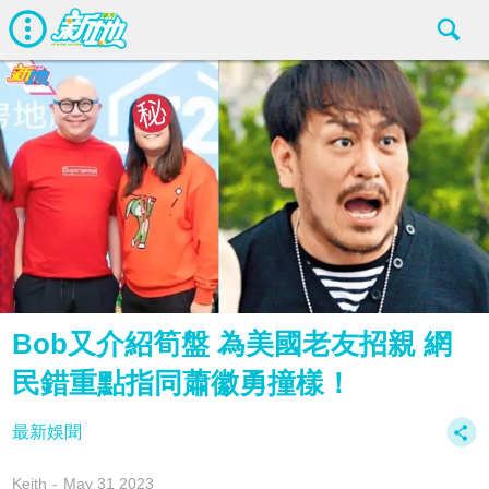
Bob又介紹筍盤 為美國老友招親 網
民錯重點指同蕭徽勇撞樣！
最新娛聞
Keith
May 31 2023