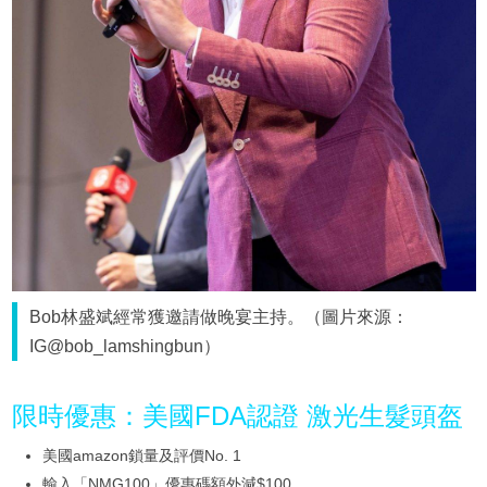
Bob林盛斌經常獲邀請做晚宴主持。（圖片來源：
IG@bob_lamshingbun）
限時優惠：美國FDA認證 激光生髮頭盔
美國amazon鎖量及評價No. 1
輸入「NMG100」優惠碼額外減$100