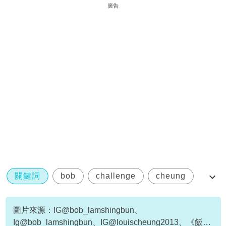
廣告
關鍵詞
bob
challenge
cheung
fitness
圖片來源：IG@bob_lamshingbun、
Ig@bob_lamshingbun、IG@louischeung2013、《飯戲