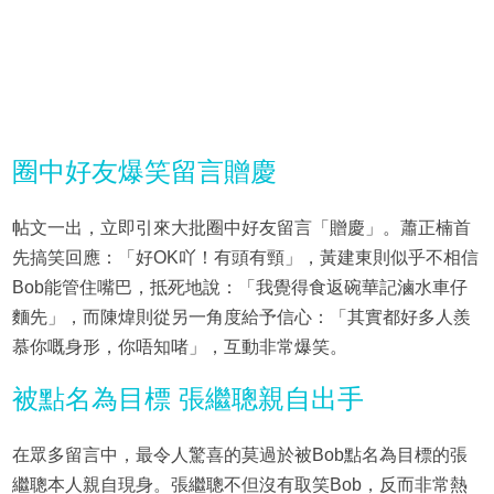
圈中好友爆笑留言贈慶
帖文一出，立即引來大批圈中好友留言「贈慶」。蕭正楠首
先搞笑回應：「好OK吖！有頭有頸」，黃建東則似乎不相信
Bob能管住嘴巴，抵死地說：「我覺得食返碗華記滷水車仔
麵先」，而陳煒則從另一角度給予信心：「其實都好多人羨
慕你嘅身形，你唔知啫」，互動非常爆笑。
被點名為目標 張繼聰親自出手
在眾多留言中，最令人驚喜的莫過於被Bob點名為目標的張
繼聰本人親自現身。張繼聰不但沒有取笑Bob，反而非常熱