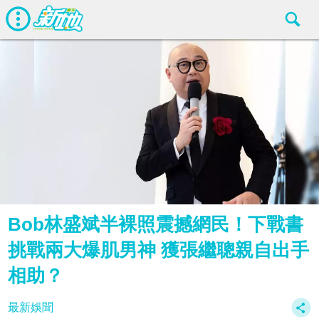
Bob林盛斌半裸照震撼網民！下戰書
挑戰兩大爆肌男神 獲張繼聰親自出手
相助？
最新娛聞