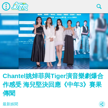
Chantel姚焯菲與Tiger演音樂劇爆合
作感受 海兒堅決回應《中年3》賽果
傳聞
最新娛聞