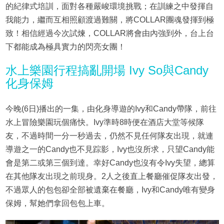
的紀律式培訓，面對各種嚴峻環境挑戰；在訓練之中發揮自
我能力，繼而互相照顧渡過難關，將COLLAR團魂發揮到極
致！相信經過今次試煉，COLLAR將會由內強到外，台上台
下都能成為極具實力的閃亮女團！
水上樂園行程搞亂開場 Ivy So與Candy
化身保姆
今晚(6日)播出的一集，由化身導遊的Ivy和Candy帶隊，前往
水上冒險樂園玩個痛快。Ivy準時8時便在酒店大堂等候隊
友，不過時間一分一秒過去，仍然不見任何隊友出現，就連
導遊之一的Candy也不見踪影，Ivy也沒所求，只望Candy能
會是第二或第三個到達。幸好Candy也沒有令Ivy失望，總算
在其他隊友出現之前現身。2人之後直上餐廳催促隊友出發，
不過眾人的包包卻全部被遺棄在餐廳，Ivy和Candy唯有變身
保姆，幫她們拿回包包上車。