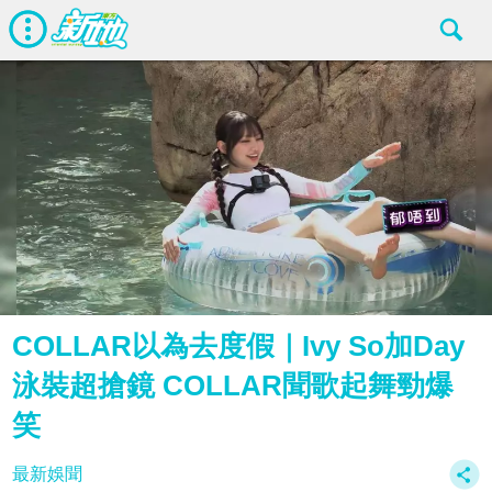
COLLAR以為去度假｜Ivy So加Day
泳裝超搶鏡 COLLAR聞歌起舞勁爆
笑
最新娛聞