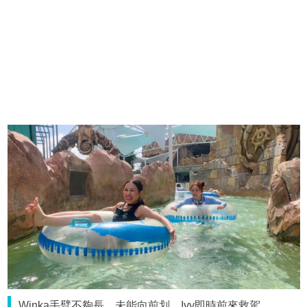
Winka手臂不夠長，未能向前划，Ivy即時前來救駕。