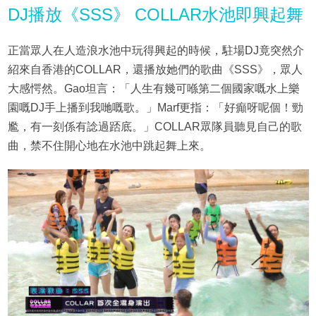
DJ播放《SSS》 COLLAR水池即興起舞
正當眾人在人造浪水池中玩得興起的時候，駐場DJ竟突然介
紹來自香港的COLLAR，還播放她們的歌曲《SSS》，眾人
大感愕然。Gao坦言：「人生有幾可喺第二個國家嘅水上樂
園嘅DJ手上播到我哋嘅歌。」Marf更指：「好癲呀呢個！勁
尷，有一刻係有諗過踎底。」COLLAR眾隊員聽見自己的歌
曲，禁不住開心地在水池中跳起舞上來。