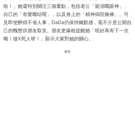
啦！」她還特別關注三個重點，包括老公「寵溺嘅眼神」、
自己的「有愛嘅咕𠱸」，以及身上的「精神病院條褲」。可
見即使醉得不省人事，DaDa仍保持幽默感，毫不介意公開自
己的醜態供朋友取笑。朋友更爆粗提醒她「唔好再有下一次
嘞！做X死人呀！」顯示大家對她的關心。
廣告