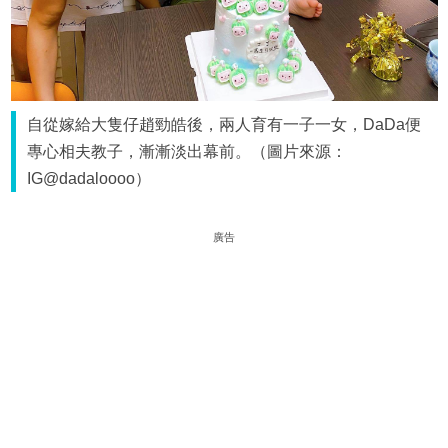
自從嫁給大隻仔趙勁皓後，兩人育有一子一女，DaDa便
專心相夫教子，漸漸淡出幕前。（圖片來源：
IG@dadaloooo）
廣告