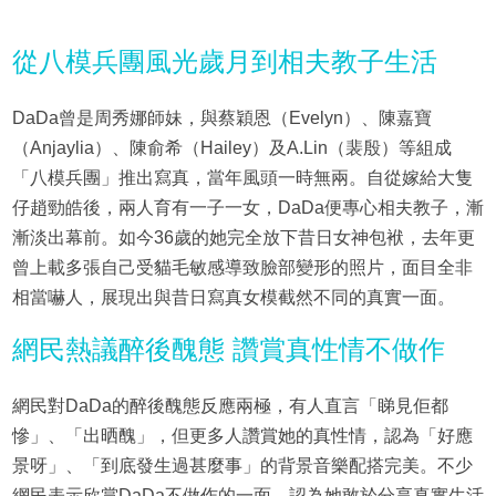
從八模兵團風光歲月到相夫教子生活
DaDa曾是周秀娜師妹，與蔡穎恩（Evelyn）、陳嘉寶
（Anjaylia）、陳俞希（Hailey）及A.Lin（裴殷）等組成
「八模兵團」推出寫真，當年風頭一時無兩。自從嫁給大隻
仔趙勁皓後，兩人育有一子一女，DaDa便專心相夫教子，漸
漸淡出幕前。如今36歲的她完全放下昔日女神包袱，去年更
曾上載多張自己受貓毛敏感導致臉部變形的照片，面目全非
相當嚇人，展現出與昔日寫真女模截然不同的真實一面。
網民熱議醉後醜態 讚賞真性情不做作
網民對DaDa的醉後醜態反應兩極，有人直言「睇見佢都
慘」、「出晒醜」，但更多人讚賞她的真性情，認為「好應
景呀」、「到底發生過甚麼事」的背景音樂配搭完美。不少
網民表示欣賞DaDa不做作的一面，認為她敢於分享真實生活