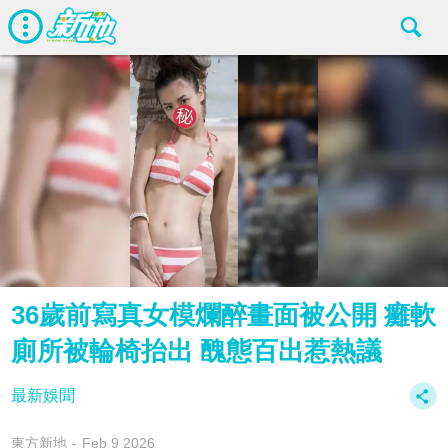
36歲前寫真女模爛醉畫面被公開 癱軟
廁所被輪椅抬出 醜態百出惹熱議
最新娛聞
東方新地
Feb 9 2026