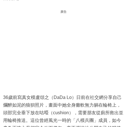
廣告
36歲前寫真女模盧頌之（DaDa Lo）日前在社交網分享自己
爛醉如泥的狼狽照片，畫面中她全身癱軟無力躺在輪椅上，
頭部完全垂下放在咕𠱸（cushion），需要朋友從廁所救出並
用輪椅推送。這位曾經風光一時的「八模兵團」成員，如今