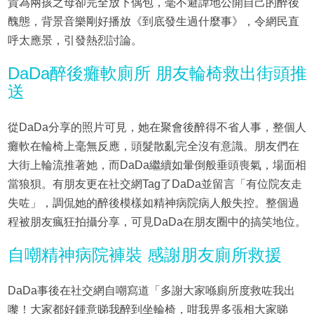
貴為兩孩之母卻完全放下偶包，毫不避諱地公開自己的醉後
醜態，背景音樂剛好播放《到底發生過什麼事》，令網民直
呼太應景，引發熱烈討論。
DaDa醉後癱軟廁所 朋友輪椅救出街頭推
送
從DaDa分享的照片可見，她在聚會後醉得不省人事，整個人
癱軟在輪椅上毫無反應，頭髮散亂完全沒有意識。朋友們在
大街上輪流推著她，而DaDa繼續如暈倒般垂頭喪氣，場面相
當狼狽。有朋友更在社交網Tag了DaDa並留言「有位院友走
失咗」，調侃她的醉後模樣如精神病院病人般失控。整個過
程被朋友瘋狂拍攝分享，可見DaDa在朋友圈中的搞笑地位。
自嘲精神病院褲裝 感謝朋友廁所救援
DaDa事後在社交網自嘲寫道「多謝大家喺廁所度救咗我出
嚟！大家都好鍾意睇我醉到坐輪椅，咁我畀多張相大家睇