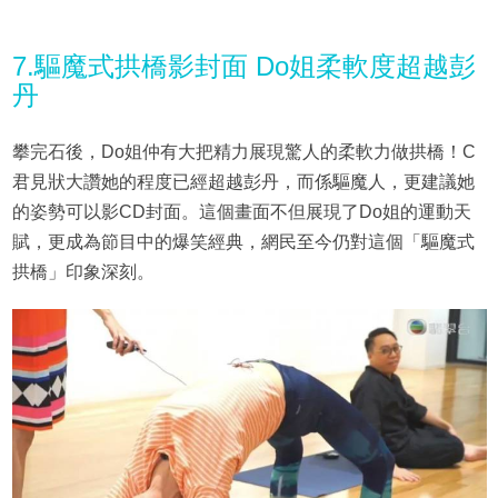
7.驅魔式拱橋影封面 Do姐柔軟度超越彭
丹
攀完石後，Do姐仲有大把精力展現驚人的柔軟力做拱橋！C
君見狀大讚她的程度已經超越彭丹，而係驅魔人，更建議她
的姿勢可以影CD封面。這個畫面不但展現了Do姐的運動天
賦，更成為節目中的爆笑經典，網民至今仍對這個「驅魔式
拱橋」印象深刻。