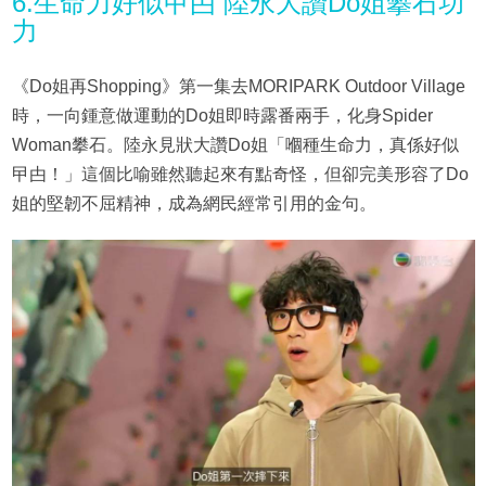
6.生命力好似曱甴 陸永大讚Do姐攀石功
力
《Do姐再Shopping》第一集去MORIPARK Outdoor Village
時，一向鍾意做運動的Do姐即時露番兩手，化身Spider
Woman攀石。陸永見狀大讚Do姐「嗰種生命力，真係好似
曱甴！」這個比喻雖然聽起來有點奇怪，但卻完美形容了Do
姐的堅韌不屈精神，成為網民經常引用的金句。