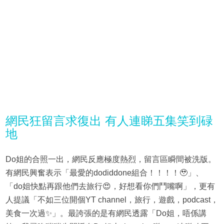
網民狂留言求復出 有人連睇五集笑到碌
地
Do姐的合照一出，網民反應極度熱烈，留言區瞬間被洗版。
有網民興奮表示「最愛的dodiddone組合！！！！🥹」、
「do姐快點再跟他們去旅行😍，好想看你們鬥嘴啊」，更有
人提議「不如三位開個YT channel，旅行，遊戲，podcast，
美食一次過✨」。最誇張的是有網民透露「Do姐，唔係講