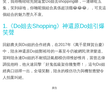
笑，我尋晚啱啱先開返套Do姐去shopping睇，一連睇咗五
集，笑到碌地，你哋呢個組合真係超頂癮😂😂😂」，可見這
個組合的魅力歷久不衰。
1.《Do姐去Shopping》神還原Do姐引爆
笑聲
回顧農夫與Do姐的合作經典，在2017年《萬千星輝賀台慶》
中，陸永神還原Do姐鄭裕玲的一幕至今仍被網民津津樂道。
當時陸永連Do姐的不耐煩語氣都模仿得惟妙惟肖，當曾志偉
調侃他時，他火速回擊「好鬼低級架你幾隻嘢！」這句Do姐
經典口頭禪一出，全場笑翻，陸永的模仿功力與機智應變令
人拍案叫絕。
廣告