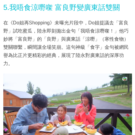
5.我唔食涼嘢㗎 富良野變廣東話雙關
在《Do姐再Shopping》未曝光片段中，Do姐提議去「富良
野」試吃蜜瓜，陸永即刻拋出金句「我唔食涼嘢㗎！」他巧
妙將「富良野」的「良野」與廣東話「涼嘢」（寒性食物）
雙關聯繫，瞬間讓全場笑崩。這句神級「食字」金句被網民
譽為比正片更精彩的經典，展現了陸永對廣東話的深厚功
力。