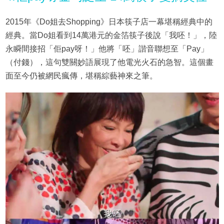
2015年《Do姐去Shopping》日本筷子店一幕堪稱經典中的
經典。當Do姐看到14萬港元的金箔筷子後說「我呸！」，陸
永瞬間接招「佢pay呀！」他將「呸」諧音聯想至「Pay」
（付錢），這句雙關妙語展現了他電光火石的急智。這個畫
面至今仍被網民瘋傳，堪稱綜藝神來之筆。