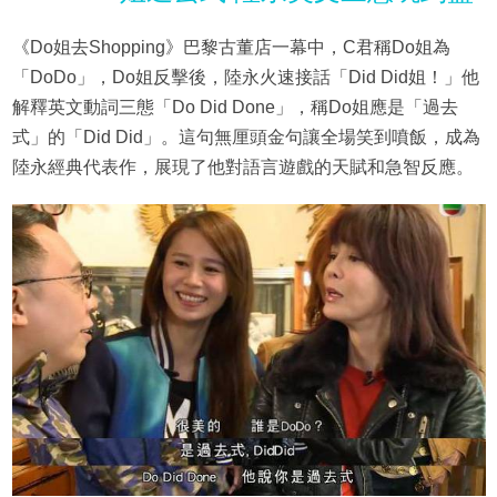
《Do姐去Shopping》巴黎古董店一幕中，C君稱Do姐為
「DoDo」，Do姐反擊後，陸永火速接話「Did Did姐！」他
解釋英文動詞三態「Do Did Done」，稱Do姐應是「過去
式」的「Did Did」。這句無厘頭金句讓全場笑到噴飯，成為
陸永經典代表作，展現了他對語言遊戲的天賦和急智反應。