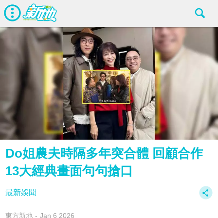
Do姐農夫時隔多年突合體 回顧合作
13大經典畫面句句搶口
最新娛聞
東方新地
Jan 6 2026