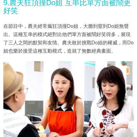
9.農夫狂頂撞Do姐 互串比單方面被鬧更
好笑
在節目中，農夫經常瘋狂頂撞Do姐，大膽到窒到Do姐無聲
出。這種互串的模式絕對比他們單方面被鬧好笑得多，展現
了三人之間的默契和友情。農夫敢於挑戰Do姐的權威，而Do
姐也樂於接受這種互動模式，造就了無數經典畫面。