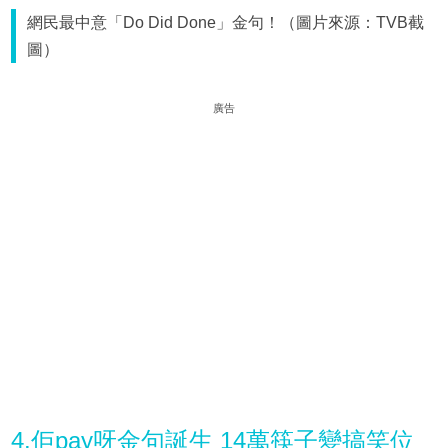
網民最中意「Do Did Done」金句！（圖片來源：TVB截
圖）
廣告
4.佢pay呀金句誕生 14萬筷子變搞笑位