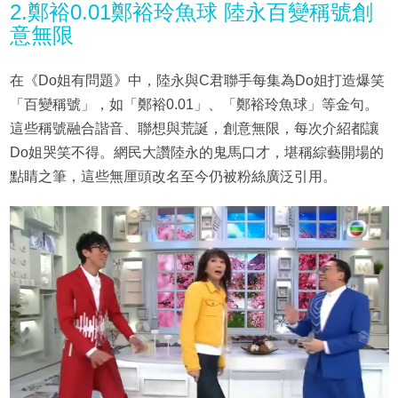
2.鄭裕0.01鄭裕玲魚球 陸永百變稱號創
意無限
在《Do姐有問題》中，陸永與C君聯手每集為Do姐打造爆笑
「百變稱號」，如「鄭裕0.01」、「鄭裕玲魚球」等金句。
這些稱號融合諧音、聯想與荒誕，創意無限，每次介紹都讓
Do姐哭笑不得。網民大讚陸永的鬼馬口才，堪稱綜藝開場的
點睛之筆，這些無厘頭改名至今仍被粉絲廣泛引用。