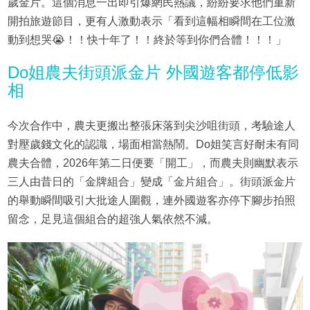
歲金片。這個消息一出即引爆網民熱議，紛紛要求他們重新
開拍旅遊節目，更有人激動表示「看到這幅相瞬間在工位激
動到想哭😭！！快十年了！！終於等到你們合體！！！」
Do姐農夫街頭派金片 外國遊客都停低影
相
今次合作中，農夫更搬出整張床落到尖沙咀街頭，考驗途人
對壓歲錢文化的認識，場面相當熱鬧。Do姐笑言好耐未有同
農夫合體，2026年第二日便要「開工」，而農夫則幽默表示
三人由昔日的「金牌組合」變成「金片組合」。街頭派金片
的舉動瞬間吸引大批途人圍觀，連外國遊客亦停下腳步拍照
留念，足見這個組合的超強人氣依然不減。