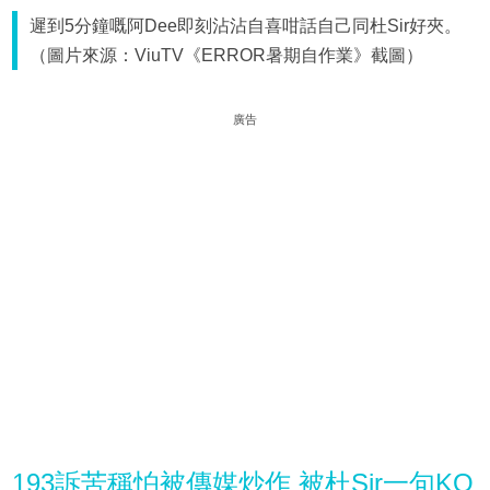
遲到5分鐘嘅阿Dee即刻沾沾自喜咁話自己同杜Sir好夾。
（圖片來源：ViuTV《ERROR暑期自作業》截圖）
廣告
193訴苦稱怕被傳媒炒作 被杜Sir一句KO