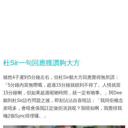
杜Sir一句回應獲讚夠大方
雖然4子遲到5分鐘左右，但杜Sir都大方回應覺得無所謂：
「5分鐘內當無嘢嘅，超過15分鐘就錯到不得了。人情就當
15分鐘喇，但如果超過呢啲時間，就一定有啲事。」阿Dee
聽到杜Sir話冇問題之後，即刻沾沾自喜咁話：「我同佢概念
差唔多，會唔會係我註定做佢演員呢？我唔知啊，我覺得我
哋2個Sync得埋囉。」