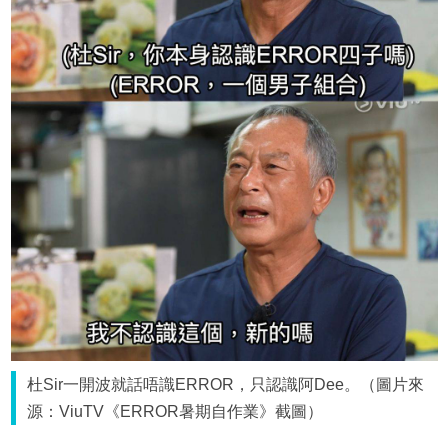
杜Sir一開波就話唔識ERROR，只認識阿Dee。（圖片來
源：ViuTV《ERROR暑期自作業》截圖）