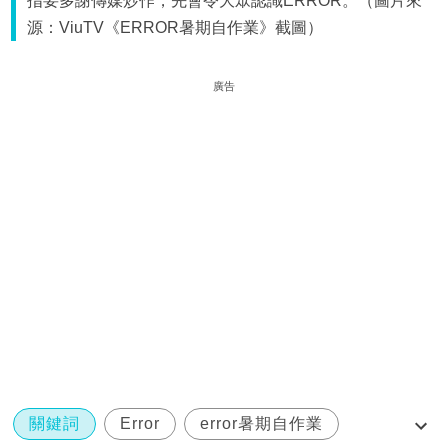
指要多謝傳媒炒作，先會令大眾認識ERROR。（圖片來
源：ViuTV《ERROR暑期自作業》截圖）
廣告
關鍵詞
Error
error暑期自作業