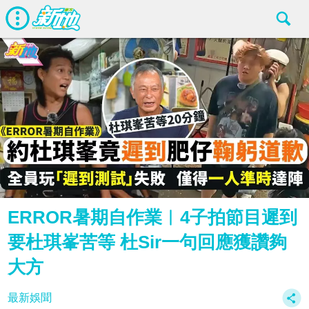
ERROR暑期自作業︱4子拍節目遲到
要杜琪峯苦等 杜Sir一句回應獲讚夠
大方
最新娛聞