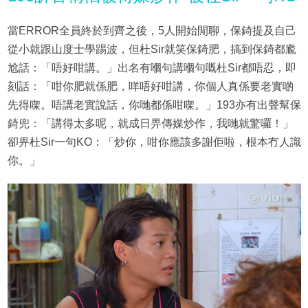
當ERROR全員終於到齊之後，5人開始閒聊，保錡提及自己
從小就跟山度士學踢波，但杜Sir就笑保錡肥，搞到保錡都尷
尬話：「唔好咁講。」出名有嗰句講嗰句嘅杜Sir都唔忍，即
刻話：「咁你肥就係肥，咩唔好咁講，你個人真係要老實啲
先得㗎。唔講老實說話，你哋都係咁㗎。」193亦有出聲幫保
錡兜：「講得太多呢，就成日畀傳媒炒作，我哋就驚囉！」
卻畀杜Sir一句KO：「炒你，咁你應該多謝佢啦，根本冇人識
你。」