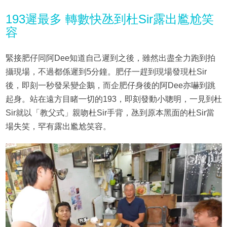
193遲最多 轉數快氹到杜Sir露出尷尬笑
容
緊接肥仔同阿Dee知道自己遲到之後，雖然出盡全力跑到拍
攝現場，不過都係遲到5分鐘。肥仔一趕到現場發現杜Sir
後，即刻一秒發呆變企鵝，而企肥仔身後的阿Dee亦嚇到跳
起身。站在遠方目睹一切的193，即刻發動小聰明，一見到杜
Sir就以「教父式」親吻杜Sir手背，氹到原本黑面的杜Sir當
場失笑，罕有露出尷尬笑容。