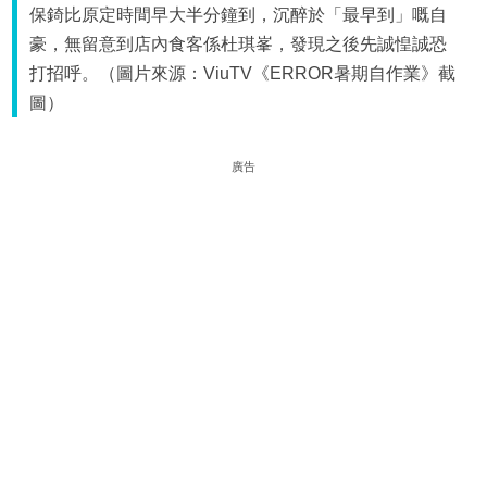
保錡比原定時間早大半分鐘到，沉醉於「最早到」嘅自
豪，無留意到店內食客係杜琪峯，發現之後先誠惶誠恐
打招呼。（圖片來源：ViuTV《ERROR暑期自作業》截
圖）
廣告