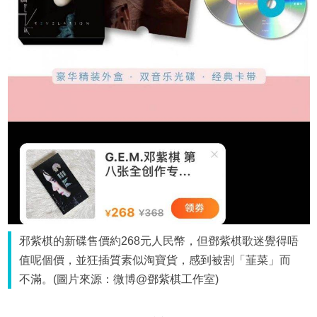
邪紫棋的新碟售價約268元人民幣，但鄧紫棋歌迷覺得唔
值呢個價，並狂插質素似淘寶貨，感到被割「韮菜」而
不滿。(圖片來源：微博@鄧紫棋工作室)