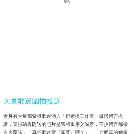
廣告
大量歌迷圍插投訴
近月有大量鄧紫棋歌迷湧入「鄧紫棋工作室」微博留言投
訴，直指隨碟附送的照片是舊相重用欠誠意，不少留言都帶
有火藥味：「真把歌迷當『韮菜』啊？」、「封面真的她像