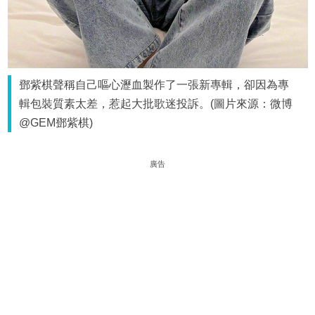
鄧紫棋聲稱自己嘔心瀝血製作了一張新專輯，卻因為專
輯包裝質素太差，惹起大批歌迷投訴。(圖片來源：微博
@GEM鄧紫棋)
廣告