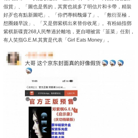
假貨」、「圖也是舊的，其實也就多了明信片和卡帶，精裝
好歹也有點新圖吧」、「你們專輯醜爆了」、「敷衍至極，
想圈錢早說」、「又是鄧紫棋出來替你收尾」。有粉絲指鄧
紫棋新碟賣268人民幣過於離地，更自嘲被當「韮菜」任割，
有人笑指G.E.M.其實是代表「Girl Eats Money」。