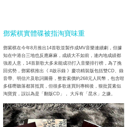
鄧紫棋實體碟被指淘寶味重
鄧紫棋在今年8月推出14首歌並製作成MV音樂連續劇，但據
知在中港台三地也反應麻麻，成績大不如前，連內地成績都
強差人意，14首新歌大多未能成功打入音樂排行榜，為了挽
回劣勢，鄧紫棋推出《 #啟示錄 》慶功精裝版包括雙CD、錄
音帶、明信片及歌詞圖冊，整套索價約268元人民幣，包含咁
多樣嘢聽落都算抵買，但很多歌迷買到專輯後，狠批質素似
淘寶貨，誤以為是「翻版CD」， 大斥有「昆水」之嫌。