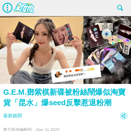
G.E.M.鄧紫棋新碟被粉絲鬧爆似淘寶
貨「昆水」爆seed反擊惹退粉潮
最新娛聞
東方新地編輯部
Dec 11 2022