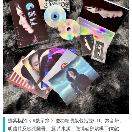
鄧紫棋的《 #啟示錄 》慶功精裝版包括雙CD、錄音帶、
明信片及歌詞圖冊。(圖片來源：微博@鄧紫棋工作室)