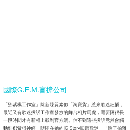
國際G.E.M.盲撐公司
「鄧紫棋工作室」除新碟質素似「淘寶貨」惹來歌迷狂插，
最近又有歌迷投訴工作室發放的舞台相片馬虎，還要隔很長
一段時間才有新相上載到官方網。估不到這些投訴竟然會觸
動到鄧紫棋神經，隨即在她的IG Story回應歌迷：「除了拍雜