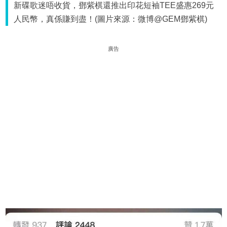
新碟歌迷唔收貨，鄧紫棋還推出印花短袖TEE盛惠269元
人民幣，真係賺到盡！(圖片來源：微博@GEM鄧紫棋)
廣告