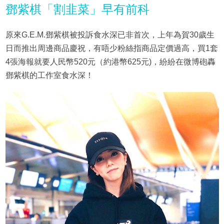
鄧紫棋「割韭菜」早有前科
原來G.E.M.鄧紫棋被投訴食水深已非首次，上年為賀30歲生
日而推出周邊商品慶祝，有唔少粉絲指商品定價過高，買1套
4張海報就要人民幣520元（約港幣625元)，紛紛在微博砲轟
鄧紫棋的工作室食水深！