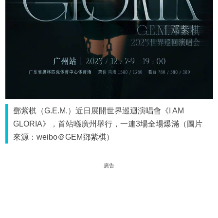
鄧紫棋（G.E.M.）近日展開世界巡迴演唱會《I AM
GLORIA》，首站喺廣州舉行，一連3場全場爆滿（圖片
來源：weibo＠GEM鄧紫棋）
廣告