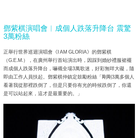
鄧紫棋演唱會︳成個人跌落升降台 震驚
3萬粉絲
正舉行世界巡迴演唱會《I AM GLORIA》的鄧紫棋
（G.E.M.），在廣州舉行首站演出時，因踩到婚紗禮服裙襬
而成個人跌落升降台，嚇襯全場3萬歌迷，好彩無咩大礙，隨
即由工作人員扶起。鄧紫棋仲鎮定鼓勵粉絲「剛剛3萬多個人
看著我從那裡跌倒了，但是只要你有光的時候跌倒了，你還
是可以站起來，這才是最重要的。」