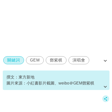
關鍵詞
GEM
鄧紫棋
演唱會
廣州站
撰文：東方新地
圖片來源：小紅書影片截圖、weibo＠GEM鄧紫棋
資料或影片來源：
原文刊於NewMonday