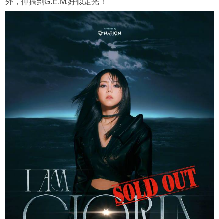
外，仲搞到G.E.M.好似走光！