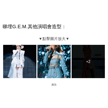
睇埋G.E.M.其他演唱會造型：
+2
+2
廣告