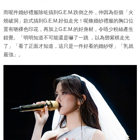
而呢件婚紗禮服除咗搞到G.E.M.跌倒之外，仲因為佢個「火
燒破洞」款式搞到G.E.M.好似走光！呢條婚紗禮服的胸口位
置有啲裸色印花，再加上G.E.M.的好身材，令唔少粉絲產生
錯覺。「明明知道不可能還是嚇了一跳 ，以為鄧紫棋走光
了」「看了正面才知道，這只是一件好看的婚紗呀」「乳就
最強」。