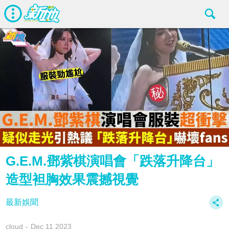
G.E.M.鄧紫棋演唱會「跌落升降台」
造型袒胸效果震撼視覺
最新娛聞
cloud
Dec 11 2023