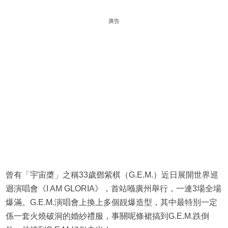
廣告
曾有「宇宙槳」之稱33歲鄧紫棋（G.E.M.）近日展開世界巡
迴演唱會《I AM GLORIA》，首站喺廣州舉行，一連3場全場
爆滿。G.E.M.演唱會上換上多個靚爆造型，其中最特別一定
係一套火燒破洞的婚紗禮服，事關呢條裙搞到G.E.M.跌倒