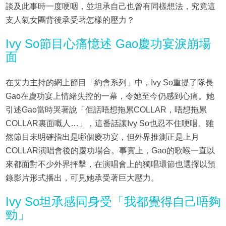
談及此事時一度哽咽，並坦承自己也曾有同樣想法，究竟這
支人氣女團背後承受著怎樣的壓力？
Ivy So節目心痛憶述 Gao慶功宴淚崩場
面
在艾力主持的網上節目「約會系列」中，Ivy So重提了隊長
Gao在慶功宴上情緒失控的一幕，令她至今仍感到心痛。她
引述Gao當時哭著說「佢話唔想拖累COLLAR，唔想拖累
COLLAR裏面嘅人…」，這番話讓Ivy So也忍不住哽咽。雖
然節目未明確指出是哪個慶功宴，但外界推測正是上月
COLLAR演唱會後的慶功場合。事實上，Gao的歌喉一直以
來都面對不少外界抨擊，在演唱會上的獨唱環節也選擇以預
錄影片形式播出，可見她承受著巨大壓力。
Ivy So坦承感同身受「我都覺得自己唔夠
勁」