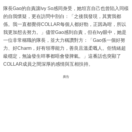
隊長Gao的自責讓Ivy So感同身受，她坦言自己也曾陷入同樣
的自我懷疑，更在訪問中剖白：「之後我發現，其實我都
係。我一直都覺得COLLAR每個人都好勁，正因為咁，所以
我更加想去努力。」儘管Gao感到自責，但在Ivy眼中，她是
一位非常稱職的隊長，並大力稱讚對方：「Gao係一個好努
力、好Charm，好有領導能力，善良且溫柔嘅人。佢情緒超
級穩定，無論發生咩事都唔會發脾氣。」這番話也突顯了
COLLAR成員之間深厚的感情與互相扶持。
廣告