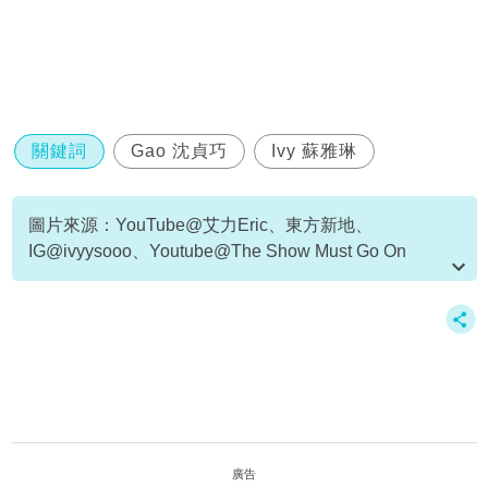
關鍵詞
Gao 沈貞巧
Ivy 蘇雅琳
圖片來源：YouTube@艾力Eric、東方新地、
IG@ivyysooo、Youtube@The Show Must Go On
資料或影片來源：
原文刊於新假期
廣告