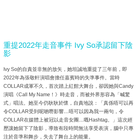
重提2022年走音事件 Ivy So承認留下陰
影
Ivy So的自責並非無的放矢，她坦誠地重提了三年前，即
2022年為張敬軒演唱會擔任嘉賓時的失準事件。當時
COLLAR成軍不久，首次踏上紅館大舞台，卻因她與Candy
演唱《Call My Name！》時走音，而被外界形容為「喊驚
式」唱法。她至今仍耿耿於懷，自責地說：「真係唔可以再
令COLLAR受到呢啲嘢影響…唔可以因為我一兩句，令
COLLAR在媒體上被冠以走音女團…嘅Hashtag。」這次經
歷讓她留下了陰影，導致有段時間無法享受表演，腦中只專
注於音準和舞步，失去了舞台上的能量。