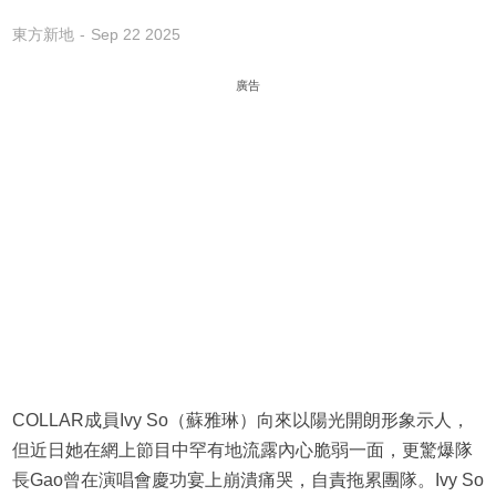
東方新地
Sep 22 2025
廣告
COLLAR成員Ivy So（蘇雅琳）向來以陽光開朗形象示人，
但近日她在網上節目中罕有地流露內心脆弱一面，更驚爆隊
長Gao曾在演唱會慶功宴上崩潰痛哭，自責拖累團隊。Ivy So