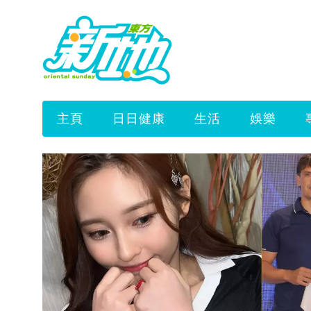
主頁
日日健康
生活
娛樂