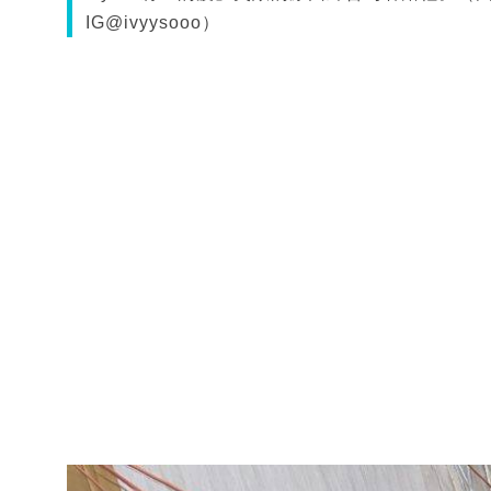
IG@ivyysooo）