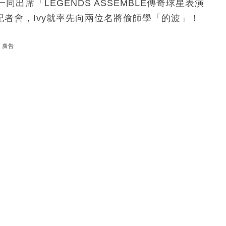
ia）一同出席「LEGENDS ASSEMBLE傳奇球星表演
」記者會，Ivy就率先向兩位名將偷師學「的波」！
廣告