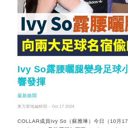
Ivy So露腰曬腿變身足
響發揮
最新娛聞
東方新地編輯部
Oct 17 2024
COLLAR成員Ivy So（蘇雅琳）今日（10月