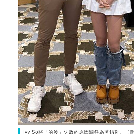
Ivy So將「的波」失敗的原因歸咎為著錯鞋。（