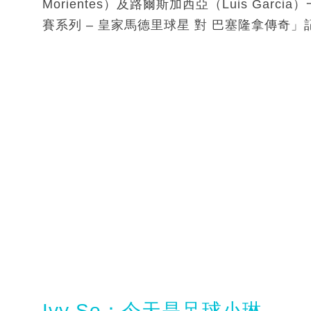
Morientes）及路爾斯加西亞（Luis Garc
賽系列 – 皇家馬德里球星 對 巴塞隆拿傳奇
Ivy So：今天是足球小琳