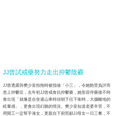
JJ曾試戒藥努力走出抑鬱陰霾
JJ曾透露與樊少皇拍拖時被指做「小三」，令她飽受負評而
患上抑鬱症，去年初JJ曾戒食抗抑鬱藥，她形容停藥後不時
會出現「就像是在坐過山車時頭朝下往下衝時，大腦離地的
眩暈感」，更會出現幻聽的情況。樊少皇知道老婆辛苦，不
用開工一定幫手湊女，更親自下廚照顧JJ母女一日三餐，不