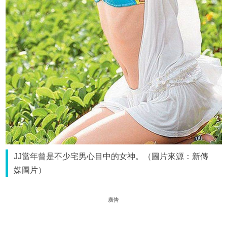
JJ當年曾是不少宅男心目中的女神。（圖片來源：新傳
媒圖片）
廣告