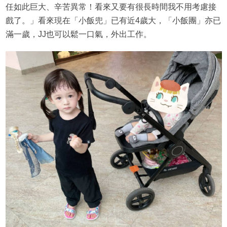
任如此巨大、辛苦異常！看來又要有很長時間我不用考慮接
戲了。」看來現在「小飯兜」已有近4歲大，「小飯團」亦已
滿一歲，JJ也可以鬆一口氣，外出工作。