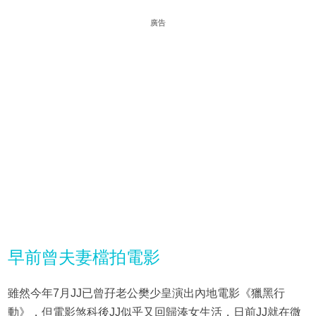
廣告
早前曾夫妻檔拍電影
雖然今年7月JJ已曾孖老公樊少皇演出內地電影《獵黑行
動》，但電影煞科後JJ似乎又回歸湊女生活，日前JJ就在微