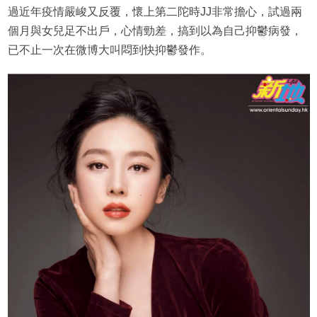
過近年疫情嚴峻又反覆，懷上第二陀時JJ非常擔心，試過兩
個月與女兒足不出戶，心情勁差，搞到以為自己抑鬱病發，
已不止一次在微博大叫悶到快抑鬱發作。