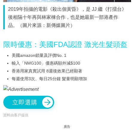
2019年拍攝的電影《殺出個黃昏》，是 JJ 繼《打擂台》
後相隔十年再與林家棟合作，也是她最新一部港產作
品。（圖片來源：新傳媒圖片）
限時優惠：美國FDA認證 激光生髮頭盔
美國amazon鎖量及評價No. 1
輸入「NMG100」優惠碼額外減$100
香港用家真實試用 8週後效果已經顯著
每週使用3次、每日25分鐘 髮量明顯增加
立即選購
資料由客戶提供
廣告