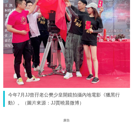
今年7月JJ曾孖老公樊少皇開鏡拍攝內地電影《獵黑行
動》。（圖片來源：JJ賈曉晨微博）
廣告