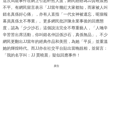
這次烏龍事件在網上引起軒然大波，網民紛紛為JJ賈曉晨抱
不平。有網民留言表示「JJ當年幾紅大家都知，而家被人叫
錯名真係好心痛」，亦有人直指「一代女神被遺忘，呢個報
幕員真係太不專業」。更多網民批評陳永業事後的回應態
度，認為「少少沙石」這個說法完全不尊重藝人，「人哋辛
辛苦苦出席活動，你叫錯名仲話係沙石，真係無品」。不少
網民更翻出JJ當年的經典作品和美照，為她「平反」並重溫
她的輝煌時代。而JJ亦在社交平台貼出當晚靚相，並留言：
「我的名字叫：JJ 賈曉晨」疑似回應事件！
廣告