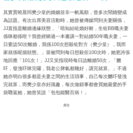
其實賈曉晨同樊少皇的婚姻並非一帆風順，曾多次鬧婚變成
為話題。有次出席美容活動時，她曾被傳媒問到夫妻關係，
JJ直指是離婚邊緣狀態，「唔知結咗婚好耐，生咗BB嘅夫妻
係咪都係咁？我曾經睇過一本書講一對結婚50年嘅夫妻，一
日要諗50次離婚，我係100次想殺咗對方（樊少皇），我而
家就係呢個狀態。」當被問到每日想殺佢100次時，她更誇張
地回應「101次！」JJ又笑指現時每日諗離婚50次，「嬲
吓，發洩吓咪完囉，我老公脾氣都幾好，講完就算。」不過
她亦明白很多都是夫妻之間的生活瑣事，自己每次嬲吓發洩
完就算，而樊少皇亦好識趣，每次做錯事都會買她最愛的手
袋𠱁返她，她曾笑說「包包能醫百病！」
廣告