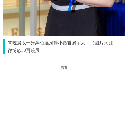
賈曉晨以一身黑色連身褲小露香肩示人。（圖片來源：
微博@JJ賈曉晨）
廣告