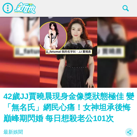
42歲JJ賈曉晨現身金像獎狀態極佳 變
「無名氏」網民心痛！女神坦承後悔
巔峰期閃婚 每日想殺老公101次
最新娛聞