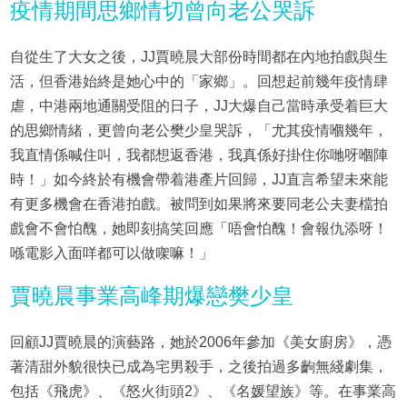
疫情期間思鄉情切曾向老公哭訴
自從生了大女之後，JJ賈曉晨大部份時間都在內地拍戲與生
活，但香港始終是她心中的「家鄉」。回想起前幾年疫情肆
虐，中港兩地通關受阻的日子，JJ大爆自己當時承受着巨大
的思鄉情緒，更曾向老公樊少皇哭訴，「尤其疫情嗰幾年，
我直情係喊住叫，我都想返香港，我真係好掛住你哋呀嗰陣
時！」如今終於有機會帶着港產片回歸，JJ直言希望未來能
有更多機會在香港拍戲。被問到如果將來要同老公夫妻檔拍
戲會不會怕醜，她即刻搞笑回應「唔會怕醜！會報仇添呀！
喺電影入面咩都可以做㗎嘛！」
賈曉晨事業高峰期爆戀樊少皇
回顧JJ賈曉晨的演藝路，她於2006年參加《美女廚房》，憑
著清甜外貌很快已成為宅男殺手，之後拍過多齣無綫劇集，
包括《飛虎》、《怒火街頭2》、《名媛望族》等。在事業高