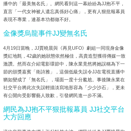
播中的「最美無名氏」。網民看到這一幕紛紛為JJ抱不平，
直言「一代女神被人遺忘真係好心痛」，更有人狠批報幕員
表現不專業，連基本功都做不好。
金像獎烏龍事件JJ變無名氏
4月19日當晚，JJ賈曉晨與《再見UFO》劇組一同現身金像
獎紅地氈，42歲的她狀態依然極佳，高貴造型獲得傳媒一致
激讚。然而在介紹電影環節中，陳永業竟然將她誤稱為下一
節的頒獎嘉賓「衛詩雅」，這個低級失誤令JJ在電視直播中
猶如變成了「無名氏」，場面一度十分尷尬。事後陳永業在
社交平台將此次失誤輕描淡寫地形容為「少少沙石」，更未
有公開向受影響藝人致歉，引發網民進一步不滿。
網民為JJ抱不平狠批報幕員 JJ社交平台
大方回應