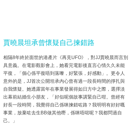
賈曉晨坦承曾懷疑自己揀錯路
相隔8年終於面世的港產片《再見UFO》，對JJ賈曉晨而言別
具意義。在電影觀影會上，她看完電影後直言心情久久未能
平復，「個心係平復唔到落嚟，好緊張，好感動」。更令人
意外的是，JJ首次公開坦承內心曾有過一段長時間的掙扎與
自我懷疑。她透露當年在事業發展得如日方中之際，選擇淡
出幕前結婚生小朋友，「好似呢個故事講緊自己咁。曾經有
好長一段時間，我覺得自己係咪揀錯咗路？我明明有好好嘅
事業，放棄咗去生BB做其他嘢，係咪唔啱呢？我都問過自
己。」