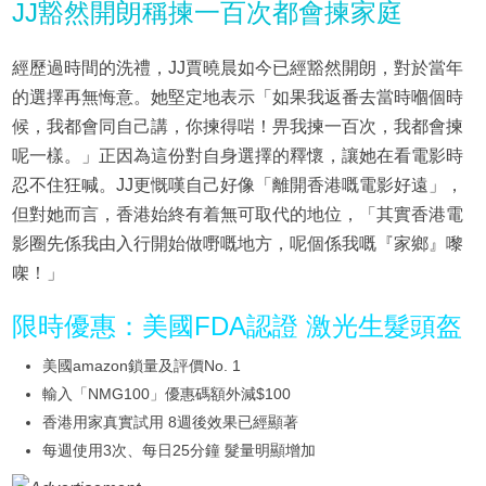
JJ豁然開朗稱揀一百次都會揀家庭
經歷過時間的洗禮，JJ賈曉晨如今已經豁然開朗，對於當年
的選擇再無悔意。她堅定地表示「如果我返番去當時嗰個時
候，我都會同自己講，你揀得啱！畀我揀一百次，我都會揀
呢一樣。」正因為這份對自身選擇的釋懷，讓她在看電影時
忍不住狂喊。JJ更慨嘆自己好像「離開香港嘅電影好遠」，
但對她而言，香港始終有着無可取代的地位，「其實香港電
影圈先係我由入行開始做嘢嘅地方，呢個係我嘅『家鄉』嚟
㗎！」
限時優惠：美國FDA認證 激光生髮頭盔
美國amazon鎖量及評價No. 1
輸入「NMG100」優惠碼額外減$100
香港用家真實試用 8週後效果已經顯著
每週使用3次、每日25分鐘 髮量明顯增加