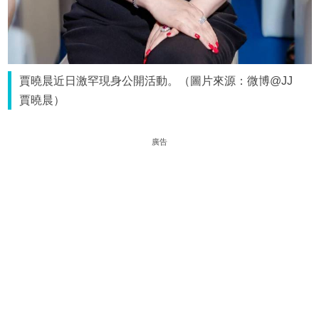
賈曉晨近日激罕現身公開活動。（圖片來源：微博@JJ
賈曉晨）
廣告