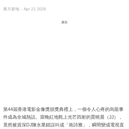
東方新地
Apr 21 2026
廣告
第44屆香港電影金像獎頒獎典禮上，一個令人心疼的烏龍事
件成為全城熱話。當晚紅地氈上光芒四射的賈曉晨（JJ），
竟然被資深DJ陳永業錯誤叫成「衛詩雅」，瞬間變成電視直